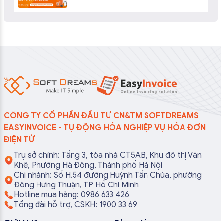
CÔNG TY CỔ PHẦN ĐẦU TƯ CN&TM SOFTDREAMS
EASYINVOICE - TỰ ĐỘNG HÓA NGHIỆP VỤ HÓA ĐƠN
ĐIỆN TỬ
Trụ sở chính: Tầng 3, tòa nhà CT5AB, Khu đô thị Văn
Khê, Phường Hà Đông, Thành phố Hà Nội
Chi nhánh: Số H.54 đường Huỳnh Tấn Chùa, phường
Đông Hưng Thuận, TP Hồ Chí Minh
Hotline mua hàng: 0986 633 426
Tổng đài hỗ trợ, CSKH: 1900 33 69