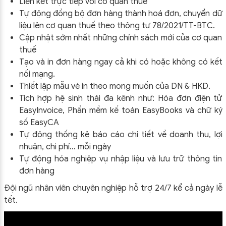
Liên kết trực tiếp với cơ quan thuế
Tự động đồng bộ đơn hàng thành hoá đơn, chuyển dữ
liệu lên cơ quan thuế theo thông tư
78/2021/TT-BTC
.
Cập nhật sớm nhất những chính sách mới của cơ quan
thuế
Tạo và in đơn hàng ngay cả khi có hoặc không có kết
nối mạng.
Thiết lập mẫu vé in theo mong muốn của DN & HKD.
Tích hợp hệ sinh thái đa kênh như: Hóa đơn điện tử
EasyInvoice, Phần mềm kế toán EasyBooks và chữ ký
số EasyCA
Tự động thống kê báo cáo chi tiết về doanh thu, lợi
nhuận, chi phí… mỗi ngày
Tự động hóa nghiệp vụ nhập liệu và lưu trữ thông tin
đơn hàng
Đội ngũ nhân viên chuyên nghiệp hỗ trợ 24/7 kể cả ngày lễ
tết.