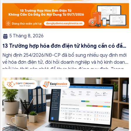
5 Tháng 8, 2026
13 Trường hợp hóa đơn điện tử không cần có đầy
đủ nội dung từ 01/7/2026
Nghị định 254/2026/NĐ-CP đã bổ sung nhiều quy định mới
về hóa đơn điện tử, đòi hỏi doanh nghiệp và hộ kinh doanh
phải kịp thời cập nhật để thực hiện đúng quy định. Trong
bài viết này, hóa đơn điện tử EasyInvoice sẽ chia sẻ 13
trường hợp hóa đơn điện tử không cần […]