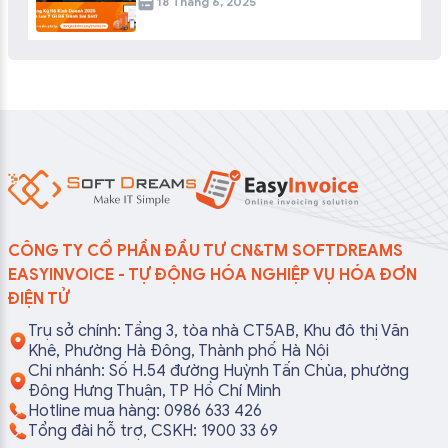
18 Tháng 6, 2025
CÔNG TY CỔ PHẦN ĐẦU TƯ CN&TM SOFTDREAMS
EASYINVOICE - TỰ ĐỘNG HÓA NGHIỆP VỤ HÓA ĐƠN
ĐIỆN TỬ
Trụ sở chính: Tầng 3, tòa nhà CT5AB, Khu đô thị Văn
Khê, Phường Hà Đông, Thành phố Hà Nội
Chi nhánh: Số H.54 đường Huỳnh Tấn Chùa, phường
Đông Hưng Thuận, TP Hồ Chí Minh
Hotline mua hàng: 0986 633 426
Tổng đài hỗ trợ, CSKH: 1900 33 69