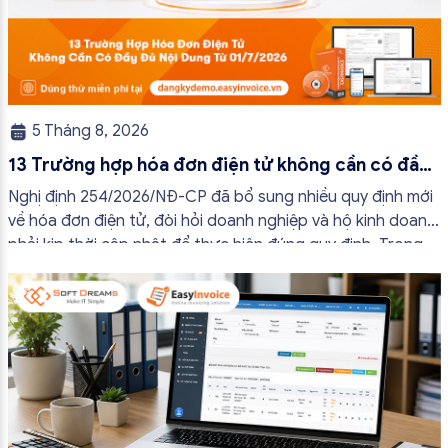
5 Tháng 8, 2026
13 Trường hợp hóa đơn điện tử không cần có đầy
đủ nội dung từ 01/7/2026
Nghị định 254/2026/NĐ-CP đã bổ sung nhiều quy định mới
về hóa đơn điện tử, đòi hỏi doanh nghiệp và hộ kinh doanh
phải kịp thời cập nhật để thực hiện đúng quy định. Trong
bài viết này, hóa đơn điện tử EasyInvoice sẽ chia sẻ 13
trường hợp hóa đơn điện tử không cần […]