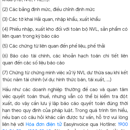
(2) Các bảng định mức, điều chỉnh định mức
(3) Các tờ khai Hải quan, nhập khẩu, xuất khẩu
(4) Phiếu nhập, xuất kho đối với toàn bộ NVL, sản phẩm có
liên quan trong kỳ báo cáo
(5) Các chứng từ liên quan đến phế liệu, phế thải
(6) Báo cáo tài chính, các khoản hạch toán chi tiết liên
quan đến các số liệu báo cáo
(7) Chứng từ chứng minh việc xử lý NVL dư thừa sau khi kết
thúc năm tài chính (ví dụ: hình thức bán, tái xuất, …)
Hầu như các
doanh nghiệp thường đề cao và quan tâm
việc quyết toán thuế, nhưng vẫn có thể bị kiểm tra đột
xuất, do vậy cần lưu ý lập báo cáo quyết toán đúng thời
hạn theo quy định của pháp luật.
Trong quá trình tìm hiểu,
nếu bạn có câu hỏi khác cần được tư vấn, hỗ trợ vui lòng
liên hệ với
Hóa đơn điện tử
Easyinvoice
qua Hotline:
1900