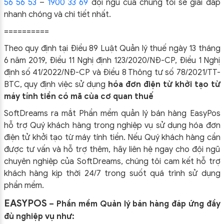
56 56 53
–
1900 33 69
đội ngũ của chúng tôi sẽ giải đáp
nhanh chóng và chi tiết nhất.
==========
Theo quy định tại Điều 89 Luật Quản lý thuế ngày 13 tháng
6 năm 2019, Điều 11 Nghị định 123/2020/NĐ-CP, Điều 1 Nghị
định số 41/2022/NĐ-CP và Điều 8 Thông tư số 78/2021/TT-
BTC, quy định việc sử dụng
hóa đơn điện tử khởi tạo từ
máy tính tiền có mã của cơ quan thuế
SoftDreams ra mắt Phần mềm quản lý bán hàng EasyPos
hỗ trợ Quý khách hàng trong nghiệp vụ sử dụng
hóa đơn
điện tử khởi tạo từ máy tính tiền. Nếu Quý khách hàng cần
được tư vấn và hỗ trợ thêm, hãy liên hệ ngay cho đội ngũ
chuyên nghiệp của
SoftDreams, chúng tôi cam kết hỗ trợ
khách hàng kịp thời 24/7 trong suốt quá trình sử dụng
phần mềm.
EASYPOS
– Phần mềm Quản lý bán hàng đáp ứng đầy
đủ nghiệp vụ như: