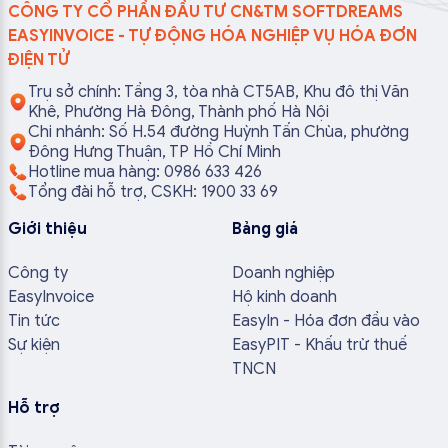
CÔNG TY CỔ PHẦN ĐẦU TƯ CN&TM SOFTDREAMS
EASYINVOICE - TỰ ĐỘNG HÓA NGHIỆP VỤ HÓA ĐƠN
ĐIỆN TỬ
Trụ sở chính: Tầng 3, tòa nhà CT5AB, Khu đô thị Văn
Khê, Phường Hà Đông, Thành phố Hà Nội
Chi nhánh: Số H.54 đường Huỳnh Tấn Chùa, phường
Đông Hưng Thuận, TP Hồ Chí Minh
Hotline mua hàng: 0986 633 426
Tổng đài hỗ trợ, CSKH: 1900 33 69
Giới thiệu
Bảng giá
Công ty
Doanh nghiệp
EasyInvoice
Hộ kinh doanh
Tin tức
EasyIn - Hóa đơn đầu vào
Sự kiện
EasyPIT - Khấu trừ thuế
TNCN
Hỗ trợ