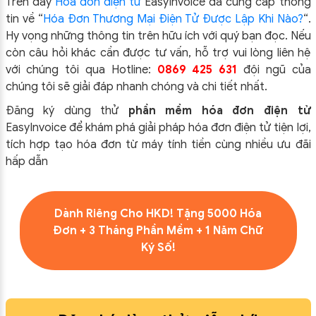
Trên đây
Hóa đơn điện tử
EasyIn
voice đã cung cấp thông
tin về “
Hóa Đơn Thương Mại Điện Tử Được Lập Khi Nào?
“.
Hy vọng những thông tin trên hữu ích với quý bạn đọc. Nếu
còn câu hỏi khác cần được tư vấn, hỗ trợ vui lòng liên hệ
với chúng tôi qua Hotline:
0869 425 631
đội ngũ của
chúng tôi sẽ giải đáp nhanh chóng và chi tiết nhất.
Đăng ký dùng thử
phần mềm
hóa đơn điện tử
EasyInvoice để khám phá giải pháp hóa đơn điện tử tiện lợi,
tích hợp tạo hóa đơn từ máy tính tiền cùng nhiều ưu đãi
hấp dẫn
Dành Riêng Cho HKD! Tặng 5000 Hóa
Đơn + 3 Tháng Phần Mềm + 1 Năm Chữ
Ký Số!