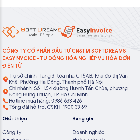
CÔNG TY CỔ PHẦN ĐẦU TƯ CN&TM SOFTDREAMS
EASYINVOICE - TỰ ĐỘNG HÓA NGHIỆP VỤ HÓA ĐƠN
ĐIỆN TỬ
Trụ sở chính: Tầng 3, tòa nhà CT5AB, Khu đô thị Văn
Khê, Phường Hà Đông, Thành phố Hà Nội
Chi nhánh: Số H.54 đường Huỳnh Tấn Chùa, phường
Đông Hưng Thuận, TP Hồ Chí Minh
Hotline mua hàng: 0986 633 426
Tổng đài hỗ trợ, CSKH: 1900 33 69
Giới thiệu
Bảng giá
Công ty
Doanh nghiệp
EasyInvoice
Hộ kinh doanh