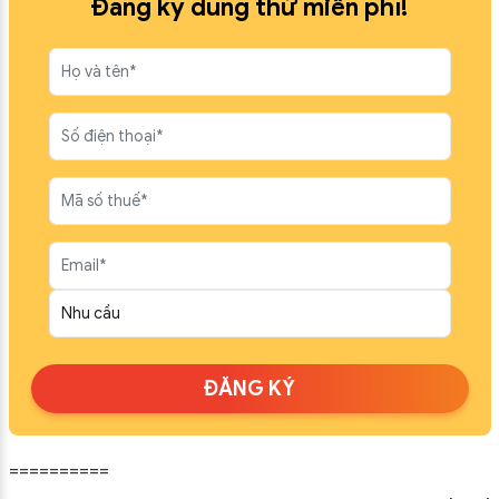
Đăng ký dùng thử miễn phí!
ĐỪNG BỎ LỠ
ĐĂNG KÝ NHẬN ƯU ĐÃI
ĐĂNG KÝ
==========