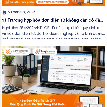
5 Tháng 8, 2026
13 Trường hợp hóa đơn điện tử không cần có đầy
đủ nội dung từ 01/7/2026
Nghị định 254/2026/NĐ-CP đã bổ sung nhiều quy định mới
về hóa đơn điện tử, đòi hỏi doanh nghiệp và hộ kinh doanh
phải kịp thời cập nhật để thực hiện đúng quy định. Trong
bài viết này, hóa đơn điện tử EasyInvoice sẽ chia sẻ 13
trường hợp hóa đơn điện tử không cần […]