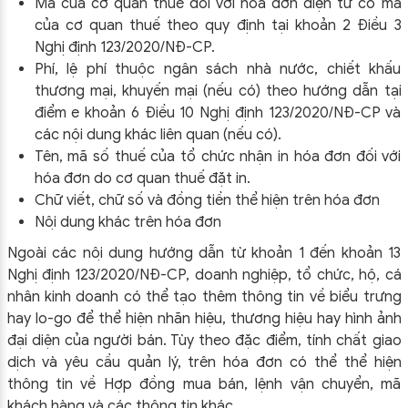
Mã của cơ quan thuế đối với hóa đơn điện tử có mã
của cơ quan thuế theo quy định tại khoản 2 Điều 3
Nghị định 123/2020/NĐ-CP.
Phí, lệ phí thuộc ngân sách nhà nước, chiết khấu
thương mại, khuyến mại (nếu có) theo hướng dẫn tại
điểm e khoản 6 Điều 10 Nghị định 123/2020/NĐ-CP và
các nội dung khác liên quan (nếu có).
Tên, mã số thuế của tổ chức nhận in hóa đơn đối với
hóa đơn do cơ quan thuế đặt in.
Chữ viết, chữ số và đồng tiền thể hiện trên hóa đơn
Nội dung khác trên hóa đơn
Ngoài các nội dung hướng dẫn từ khoản 1 đến khoản 13
Nghị định 123/2020/NĐ-CP, doanh nghiệp, tổ chức, hộ, cá
nhân kinh doanh có thể tạo thêm thông tin về biểu trưng
hay lo-go để thể hiện nhãn hiệu, thương hiệu hay hình ảnh
đại diện của người bán. Tùy theo đặc điểm, tính chất giao
dịch và yêu cầu quản lý, trên hóa đơn có thể thể hiện
thông tin về Hợp đồng mua bán, lệnh vận chuyển, mã
khách hàng và các thông tin khác.