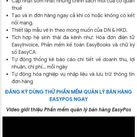
Cập nhật sớm nhất những chính sách mới của cơ quan
thuế
Tạo và in đơn hàng ngay cả khi có hoặc không có kết
nối mạng.
Thiết lập mẫu vé in theo mong muốn của DN & HKD.
Tích hợp hệ sinh thái đa kênh như: Hóa đơn điện tử
EasyInvoice, Phần mềm kế toán EasyBooks và chữ ký
số EasyCA
Tự động thống kê báo cáo chi tiết về doanh thu, lợi
nhuận, chi phí… mỗi ngày
Tự động hóa nghiệp vụ nhập liệu và lưu trữ thông tin
đơn hàng
ĐĂNG KÝ DÙNG THỬ PHẦN MỀM QUẢN LÝ BÁN HÀNG
EASYPOS NGAY
Video giới thiệu Phần mềm quản lý bán hàng EasyPos