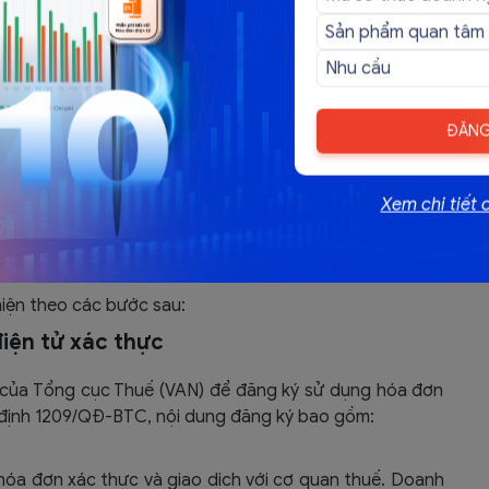
h hai chiều.
i được cung cấp mã xác thực và số hóa đơn xác thực).
 sau khi hóa đơn điện tử đã được xác thực).
ơn điện tử thông thường.
ĐĂNG
liên hóa đơn.
Xem chi tiết 
rên hóa đơn điện tử
iện tử xác thực
iện theo các bước sau:
iện tử xác thực
 của Tổng cục Thuế (VAN) để đăng ký sử dụng hóa đơn
định 1209/QĐ-BTC, nội dung đăng ký bao gồm:
hóa đơn xác thực và giao dịch với cơ quan thuế. Doanh