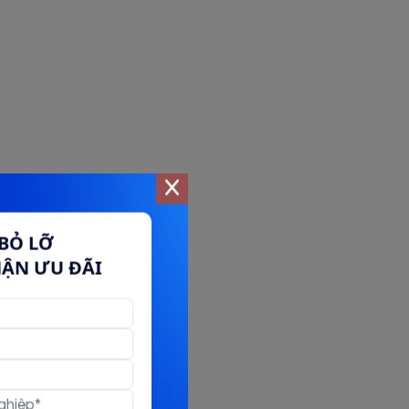
BỎ LỠ
HẬN ƯU ĐÃI