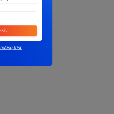
 KÝ!
chương trình