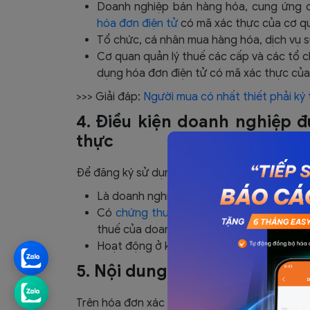
Doanh nghiệp bán hàng hóa, cung ứng d
hóa đơn điện tử
có mã xác thực của cơ qu
Tổ chức, cá nhân mua hàng hóa, dịch vụ 
Cơ quan quản lý thuế các cấp và các tổ c
dụng hóa đơn điện tử có mã xác thực của
>>> Giải đáp:
Người mua có nhất thiết phải ký
4. Điều kiện doanh nghiệp 
thực
Để đăng ký sử dụng
hóa đơn điện tử xác th
Là doanh nghiệp đã được cấp mã số thuế
Có
chứng thư số
theo quy định của pháp 
thuế của doanh nghiệp và đang còn hiệu l
Hoạt động ở khu vực có đường truyền mạ
5. Nội dung trên hóa đơn điệ
Trên hóa đơn xác thực cần thể hiện được nhữ