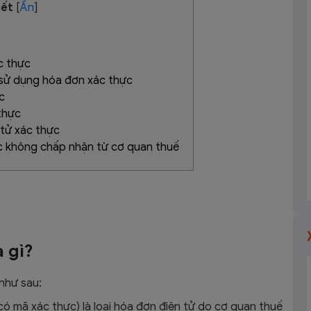
iết
[
Ẩn
]
c thực
 sử dụng hóa đơn xác thực
c
thực
 tử xác thực
c không chấp nhận từ cơ quan thuế
à gì?
như sau:
ó mã xác thực) là loại hóa đơn điện tử do cơ quan thuế