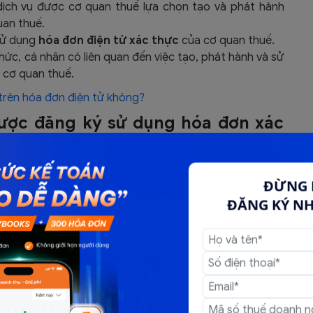
ịch vụ được cơ quan thuế lựa chọn tạo và phát hành
an thuế.
sử dụng
hóa đơn điện tử xác thực
của cơ quan thuế.
hức, cá nhân có liên quan đến việc tạo, phát hành và sử
 cơ quan thuế.
 trên hóa đơn điện tử không?
được đăng ký sử dụng hóa đơn xác
ực
, doanh nghiệp phải đáp ứng những điều kiện sau:
ĐỪNG 
 và đang hoạt động
ĐĂNG KÝ N
luật. Trong đó, chứng thư số phải có thông tin mã số
ực.
ng ổn định.
n tử xác thực
ng nội dung sau: