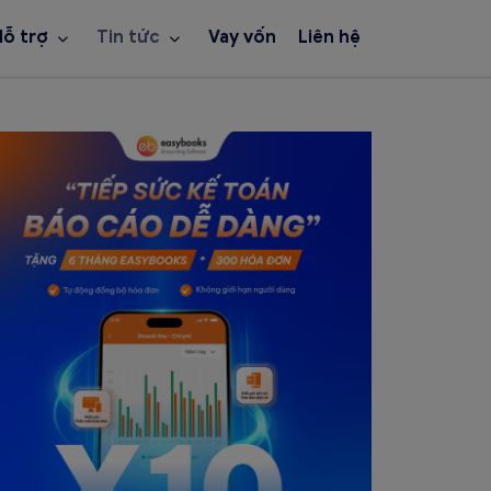
Hỗ trợ
Tin tức
Vay vốn
Liên hệ