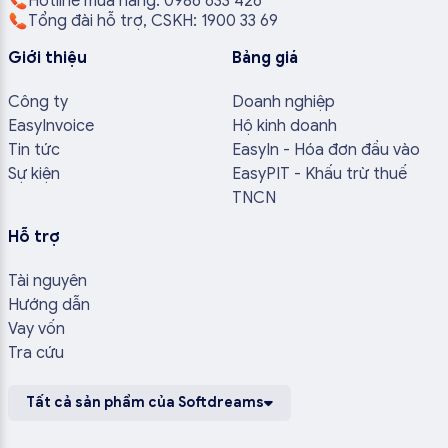
Hotline mua hàng: 0986 633 426
Tổng đài hỗ trợ, CSKH: 1900 33 69
Giới thiệu
Bảng giá
Công ty
Doanh nghiệp
EasyInvoice
Hộ kinh doanh
Tin tức
EasyIn - Hóa đơn đầu vào
Sự kiện
EasyPIT - Khấu trừ thuế
TNCN
Hỗ trợ
Tài nguyên
Hướng dẫn
Vay vốn
Tra cứu
Tất cả sản phẩm của Softdreams