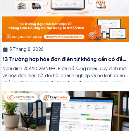
5 Tháng 8, 2026
13 Trường hợp hóa đơn điện tử không cần có đầy
đủ nội dung từ 01/7/2026
Nghị định 254/2026/NĐ-CP đã bổ sung nhiều quy định mới
về hóa đơn điện tử, đòi hỏi doanh nghiệp và hộ kinh doanh
phải kịp thời cập nhật để thực hiện đúng quy định. Trong
bài viết này, hóa đơn điện tử EasyInvoice sẽ chia sẻ 13
trường hợp hóa đơn điện tử không cần […]