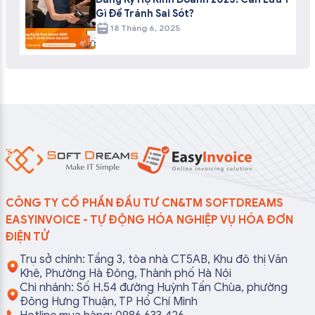
Gì Để Tránh Sai Sót?
18 Tháng 6, 2025
CÔNG TY CỔ PHẦN ĐẦU TƯ CN&TM SOFTDREAMS
EASYINVOICE - TỰ ĐỘNG HÓA NGHIỆP VỤ HÓA ĐƠN
ĐIỆN TỬ
Trụ sở chính: Tầng 3, tòa nhà CT5AB, Khu đô thị Văn
Khê, Phường Hà Đông, Thành phố Hà Nội
Chi nhánh: Số H.54 đường Huỳnh Tấn Chùa, phường
Đông Hưng Thuận, TP Hồ Chí Minh