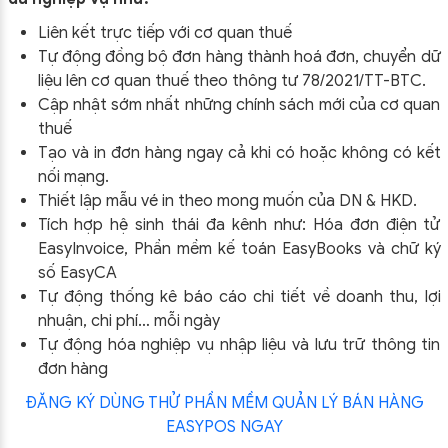
Liên kết trực tiếp với cơ quan thuế
Tự động đồng bộ đơn hàng thành hoá đơn, chuyển dữ
liệu lên cơ quan thuế theo thông tư
78/2021/TT-BTC
.
Cập nhật sớm nhất những chính sách mới của cơ quan
thuế
Tạo và in đơn hàng ngay cả khi có hoặc không có kết
nối mạng.
Thiết lập mẫu vé in theo mong muốn của DN & HKD.
Tích hợp hệ sinh thái đa kênh như: Hóa đơn điện tử
EasyInvoice, Phần mềm kế toán EasyBooks và chữ ký
số EasyCA
Tự động thống kê báo cáo chi tiết về doanh thu, lợi
nhuận, chi phí… mỗi ngày
Tự động hóa nghiệp vụ nhập liệu và lưu trữ thông tin
đơn hàng
ĐĂNG KÝ DÙNG THỬ PHẦN MỀM QUẢN LÝ BÁN HÀNG
EASYPOS NGAY