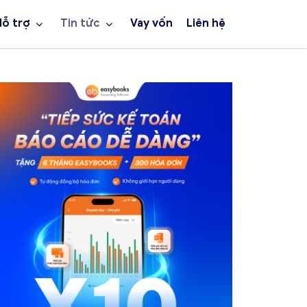
Hỗ trợ
Tin tức
Vay vốn
Liên hệ