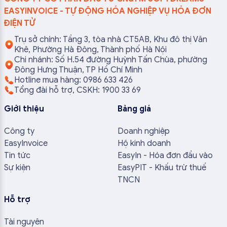
EASYINVOICE - TỰ ĐỘNG HÓA NGHIỆP VỤ HÓA ĐƠN
ĐIỆN TỬ
Trụ sở chính: Tầng 3, tòa nhà CT5AB, Khu đô thị Văn
Khê, Phường Hà Đông, Thành phố Hà Nội
Chi nhánh: Số H.54 đường Huỳnh Tấn Chùa, phường
Đông Hưng Thuận, TP Hồ Chí Minh
Hotline mua hàng: 0986 633 426
Tổng đài hỗ trợ, CSKH: 1900 33 69
Giới thiệu
Bảng giá
Công ty
Doanh nghiệp
EasyInvoice
Hộ kinh doanh
Tin tức
EasyIn - Hóa đơn đầu vào
Sự kiện
EasyPIT - Khấu trừ thuế
TNCN
Hỗ trợ
Tài nguyên