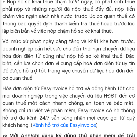
+ Nộp hồ sơ khai thuế chậm từ 91 ngày, có phát sinh thuế
phải nộp và những người đã nộp thuế đầy đủ, nộp tiền
chậm vào ngân sách nhà nước trước lúc cơ quan thuế có
thông báo quyết định thanh kiểm tra thuế hoặc trước lúc
lập biên bản về việc nộp chậm hồ sơ kê khai thuế.
Với mức xử phạt ngày càng tăng và khắt khe hơn trước,
doanh nghiệp cần hết sức chú đến thời hạn chuyển dữ liệu
hóa đơn điện tử cũng như nộp hồ sơ kê khai thuế. Đặc
biệt, cần lựa chọn đơn vị cung cấp hoá đơn điện tử uy tín
để được hỗ trợ tốt trong việc chuyển dữ liệu hóa đơn đến
cơ quan thuế.
Hóa đơn điện tử EasyInvoice hỗ trợ và đồng hành tốt cho
mọi doanh nghiệp trong việc chuyển dữ liệu HĐĐT đến cơ
quan thuế một cách nhanh chóng, an toàn và bảo mật.
Không chỉ ưu việt về phần mềm, EasyInvoice có hệ thống
hỗ trợ đa kênh 24/7 sẵn sàng nhận mọi cuộc gọi từ quý
khách hàng. (
Kênh hỗ trợ của EasyInvoice
)
>> Mời Anh/chị đăng ký dùng thử phần mềm để trải