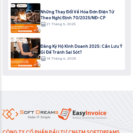
Những Thay Đổi Về Hóa Đơn Điện Tử
Theo Nghị Định 70/2025/NĐ-CP
21 Tháng 5, 2025
Đăng Ký Hộ Kinh Doanh 2025: Cần Lưu Ý
Gì Để Tránh Sai Sót?
18 Tháng 6, 2025
CÔNG TY CỔ PHẦN ĐẦU TƯ CN&TM SOFTDREAMS