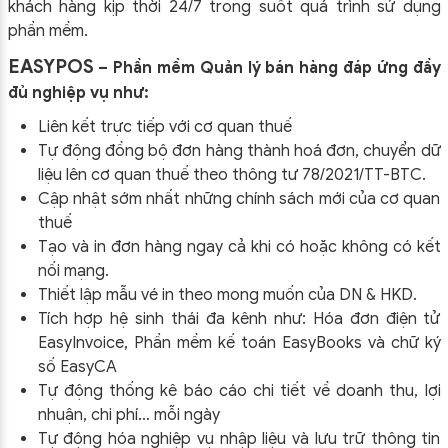
khách hàng kịp thời 24/7 trong suốt quá trình sử dụng
phần mềm.
EASYPOS
– Phần mềm Quản lý bán hàng đáp ứng đầy
đủ nghiệp vụ như:
Liên kết trực tiếp với cơ quan thuế
Tự động đồng bộ đơn hàng thành hoá đơn, chuyển dữ
liệu lên cơ quan thuế theo thông tư
78/2021/TT-BTC
.
Cập nhật sớm nhất những chính sách mới của cơ quan
thuế
Tạo và in đơn hàng ngay cả khi có hoặc không có kết
nối mạng.
Thiết lập mẫu vé in theo mong muốn của DN & HKD.
Tích hợp hệ sinh thái đa kênh như: Hóa đơn điện tử
EasyInvoice, Phần mềm kế toán EasyBooks và chữ ký
số EasyCA
Tự động thống kê báo cáo chi tiết về doanh thu, lợi
nhuận, chi phí… mỗi ngày
Tự động hóa nghiệp vụ nhập liệu và lưu trữ thông tin