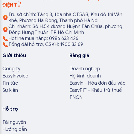
ĐIỆN TỬ
Trụ sở chính: Tầng 3, tòa nhà CT5AB, Khu đô thị Văn
Khê, Phường Hà Đông, Thành phố Hà Nội
Chi nhánh: Số H.54 đường Huỳnh Tấn Chùa, phường
Đông Hưng Thuận, TP Hồ Chí Minh
Hotline mua hàng: 0986 633 426
Tổng đài hỗ trợ, CSKH: 1900 33 69
Giới thiệu
Bảng giá
Công ty
Doanh nghiệp
EasyInvoice
Hộ kinh doanh
Tin tức
EasyIn - Hóa đơn đầu vào
Sự kiện
EasyPIT - Khấu trừ thuế
TNCN
Hỗ trợ
Tài nguyên
Hướng dẫn