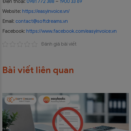
Điện thoại:
0981 772 388
–
1900 33 69
Website:
https://easyinvoice.vn/
Email:
contact@softdreams.vn
Facebook:
https://www.facebook.com/easyinvoice.vn
Đánh giá bài viết
Bài viết liên quan