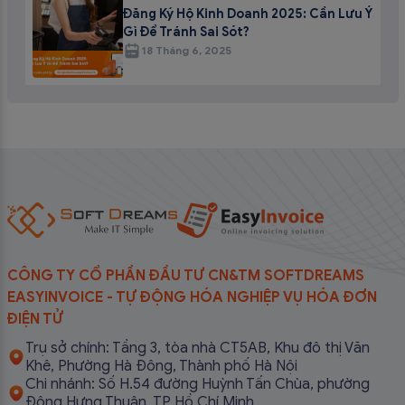
Đăng Ký Hộ Kinh Doanh 2025: Cần Lưu Ý
Gì Để Tránh Sai Sót?
18 Tháng 6, 2025
CÔNG TY CỔ PHẦN ĐẦU TƯ CN&TM SOFTDREAMS
EASYINVOICE - TỰ ĐỘNG HÓA NGHIỆP VỤ HÓA ĐƠN
ĐIỆN TỬ
Trụ sở chính: Tầng 3, tòa nhà CT5AB, Khu đô thị Văn
Khê, Phường Hà Đông, Thành phố Hà Nội
Chi nhánh: Số H.54 đường Huỳnh Tấn Chùa, phường
Đông Hưng Thuận, TP Hồ Chí Minh