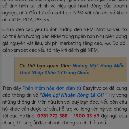
về tình hình tài chính và hiệu quả hoạt động của doanh
nghiệp, nhà đầu tư cần kết hợp NPM với các chỉ số khác
như ROE, ROA, P/E, v.v.
Chú ý đến các yếu tố ảnh hưởng đến NPM: Một số yếu tố
có thể ảnh hưởng đến NPM trong ngắn hạn như biến động
giá nguyên vật liệu, chi phí marketing tăng cao, v.v. Do đó,
cần xem xét các yếu tố này khi đánh giá NPM.
Có thể bạn quan tâm:
Những Mặt Hàng Miễn
Thuế Nhập Khẩu Từ Trung Quốc
Trên đây
Phần mềm hóa đơn điện tử
EasyIn
voice đã c
ung
cấp thông tin về
“
Biên Lợi Nhuận Ròng Là Gì?
“
.
Hy vọng
những thông tin trên hữu ích với quý bạn đọc. Nếu còn câu
hỏi khác cần được tư vấn, hỗ trợ vui lòng liên hệ với chúng
tôi qua Hotline:
0981 772 388
–
1900 33 69
đội ngũ của
chúng tôi sẽ giải đáp nhanh chóng và chi tiết nhất.