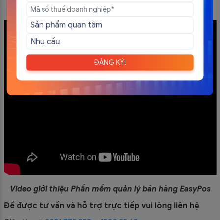
đơn hàng
ĐĂNG KÝ!
Video giới thiệu Phần mềm quản lý bán hàng EasyPos
Để được tư vấn và hỗ trợ trực tiếp vui lòng liên hệ