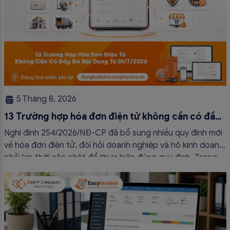
5 Tháng 8, 2026
13 Trường hợp hóa đơn điện tử không cần có đầy
đủ nội dung từ 01/7/2026
Nghị định 254/2026/NĐ-CP đã bổ sung nhiều quy định mới
về hóa đơn điện tử, đòi hỏi doanh nghiệp và hộ kinh doanh
phải kịp thời cập nhật để thực hiện đúng quy định. Trong
bài viết này, hóa đơn điện tử EasyInvoice sẽ chia sẻ 13
trường hợp hóa đơn điện tử không cần […]