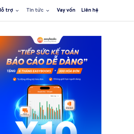
Hỗ trợ
Tin tức
Vay vốn
Liên hệ