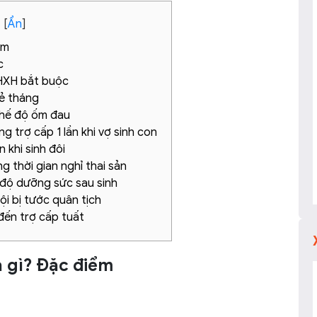
t
[
Ẩn
]
ểm
c
BHXH bắt buộc
lẻ tháng
 chế độ ốm đau
trợ cấp 1 lần khi vợ sinh con
 khi sinh đôi
g thời gian nghỉ thai sản
 độ dưỡng sức sau sinh
ội bị tước quân tịch
đến trợ cấp tuất
à gì? Đặc điểm