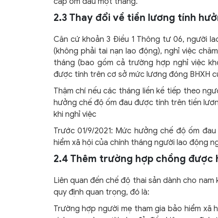
cấp ốm đau một tháng.
2.3 Thay đổi về tiền lương tính h
Căn cứ khoản 3 Điều 1 Thông tư 06, người la
(không phải tai nạn lao động), nghỉ việc chă
tháng (bao gồm cả trường hợp nghỉ việc k
được tính trên cơ sở mức lương đóng BHXH của 
Thậm chí nếu các tháng liền kề tiếp theo ngườ
hưởng chế độ ốm đau được tính trên tiền lươ
khi nghỉ việc
Trước 01/9/2021: Mức hưởng chế độ ốm đau 
hiểm xã hội của chính tháng người lao động n
2.4 Thêm trường hợp chồng được hư
Liên quan đến chế độ thai sản dành cho nam 
quy định quan trọng, đó là:
Trường hợp người mẹ tham gia bảo hiểm xã hộ