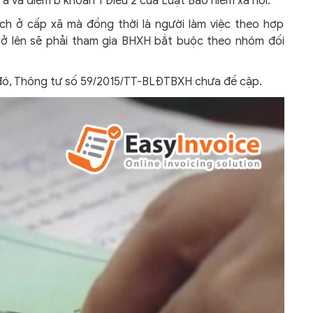
 a và điểm b khoản 1 Điều 2 của Luật Bảo hiểm xã hội.
ch ở cấp xã mà đồng thời là người làm việc theo hợp
rở lên sẽ phải tham gia BHXH bắt buộc theo nhóm đối
 đó, Thông tư số 59/2015/TT-BLĐTBXH chưa đề cập.