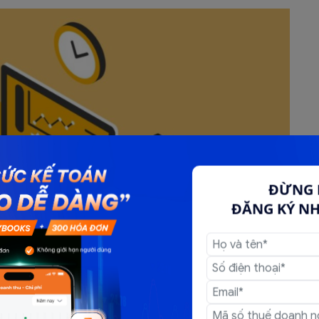
ĐỪNG 
ĐĂNG KÝ N