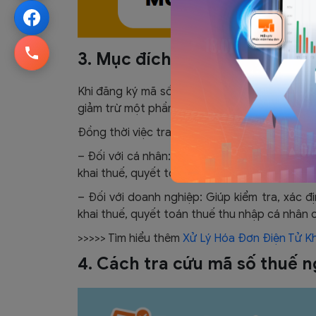
3. Mục đích của việc tra cứu
Khi đăng ký mã số thuế cho người phụ thuộc
giảm trừ một phần, giúp giảm bớt gánh nặng tà
Đồng thời việc tra cứu mã số thuế người phụ 
– Đối với cá nhân: Giúp kiểm tra, xác định đ
khai thuế, quyết toán hay hoàn thuế thu nhập
– Đối với doanh nghiệp: Giúp kiểm tra, xác đ
khai thuế, quyết toán thuế thu nhập cá nhân c
>>>>> Tìm hiểu thêm
Xử Lý Hóa Đơn Điện Tử 
4. Cách tra cứu mã số thuế 