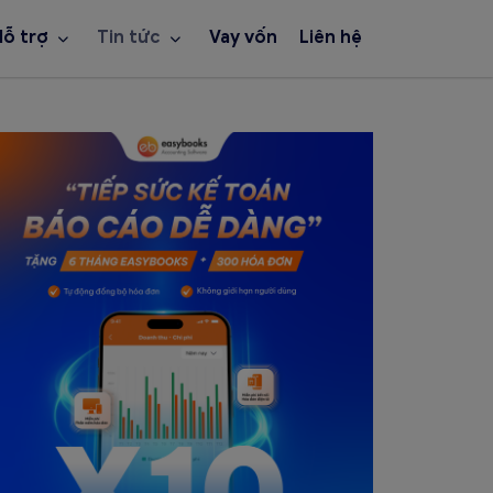
Hỗ trợ
Tin tức
Vay vốn
Liên hệ