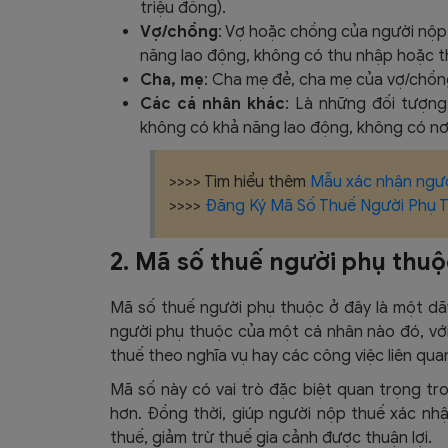
triệu đồng).
Vợ/chồng
: Vợ hoặc chồng của người nộp
năng lao động, không có thu nhập hoặc t
Cha, mẹ
: Cha mẹ đẻ, cha mẹ của vợ/chồn
Các cá nhân khác
: Là những đối tượn
không có khả năng lao động, không có nơ
>>>> Tìm hiểu thêm
Mẫu xác nhận ngườ
>>>>
Đăng Ký Mã Số Thuế Người Phụ 
2. Mã số thuế người phụ thuộc
Mã số thuế người phụ thuộc ở đây là một d
người phụ thuộc của một cá nhân nào đó, với
thuế theo nghĩa vụ hay các công việc liên qu
Mã số này có vai trò đặc biệt quan trọng tr
hơn. Đồng thời, giúp người nộp thuế xác nhậ
thuế, giảm trừ thuế gia cảnh được thuận lợi.