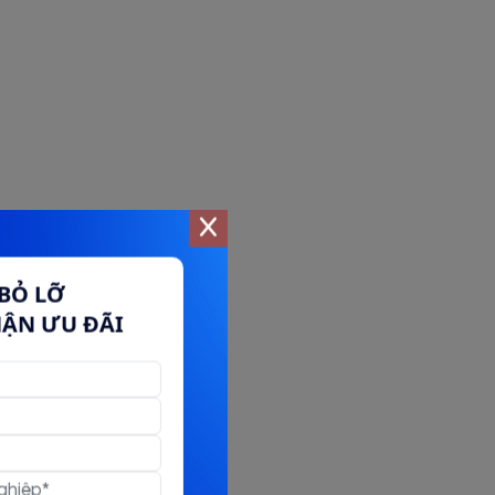
BỎ LỠ
HẬN ƯU ĐÃI