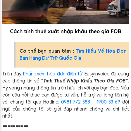
Có thể bạn quan tâm :
Tìm Hiểu Về Hóa Đơn
Bán Hàng Dự Trữ Quốc Gia
Trên đây
Phần mềm hóa đơn điện tử
EasyIn
voice đã cung
cấp thông tin về
“
Tính Thuế Nhập Khẩu Theo Giá FOB
“
.
Hy vọng những thông tin trên hữu ích với quý bạn đọc. Nếu
còn câu hỏi khác cần được tư vấn, hỗ trợ vui lòng liên hệ
với chúng tôi qua Hotline:
0981 772 388
–
1900 33 69
đội
ngũ của chúng tôi sẽ giải đáp nhanh chóng và chi tiết
nhất.
==========