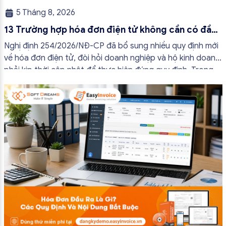
5 Tháng 8, 2026
13 Trường hợp hóa đơn điện tử không cần có đầy
đủ nội dung từ 01/7/2026
Nghị định 254/2026/NĐ-CP đã bổ sung nhiều quy định mới
về hóa đơn điện tử, đòi hỏi doanh nghiệp và hộ kinh doanh
phải kịp thời cập nhật để thực hiện đúng quy định. Trong
bài viết này, hóa đơn điện tử EasyInvoice sẽ chia sẻ 13
trường hợp hóa đơn điện tử không cần […]