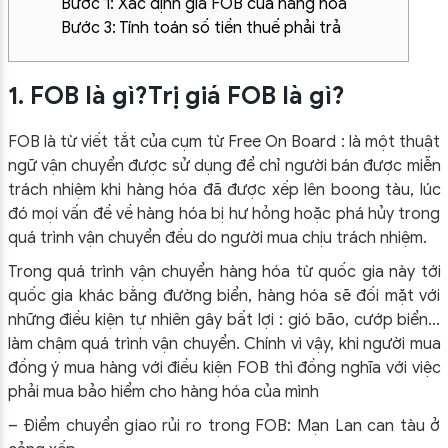
Bước 1: Xác định giá FOB của hàng hóa
Bước 3: Tính toán số tiền thuế phải trả
1. FOB là gì?Trị giá FOB là gì?
FOB là từ viết tắt của cụm từ Free On Board : là một thuật
ngữ vận chuyển được sử dụng để chỉ người bán được miễn
trách nhiệm khi hàng hóa đã được xếp lên boong tàu, lúc
đó mọi vấn đề về hàng hóa bị hư hỏng hoặc phá hủy trong
quá trình vận chuyển đều do người mua chịu trách nhiệm.
Trong quá trình vận chuyển hàng hóa từ quốc gia này tới
quốc gia khác bằng đường biển, hàng hóa sẽ đối mặt với
những điều kiện tự nhiên gây bất lợi : gió bão, cướp biển…
làm chậm quá trình vận chuyển. Chính vì vậy, khi người mua
đồng ý mua hàng với điều kiện FOB thì đồng nghĩa với việc
phải mua bảo hiểm cho hàng hóa của mình
– Điểm chuyển giao rủi ro trong FOB: Mạn Lan can tàu ở