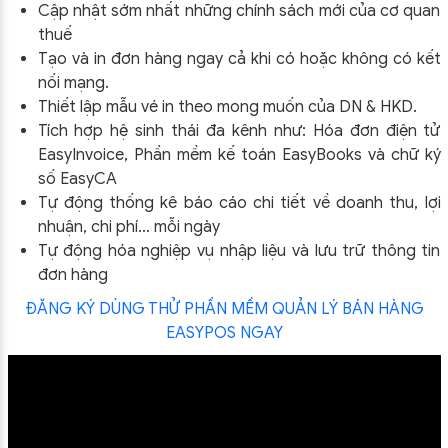
Cập nhật sớm nhất những chính sách mới của cơ quan
thuế
Tạo và in đơn hàng ngay cả khi có hoặc không có kết
nối mạng.
Thiết lập mẫu vé in theo mong muốn của DN & HKD.
Tích hợp hệ sinh thái đa kênh như: Hóa đơn điện tử
EasyInvoice, Phần mềm kế toán EasyBooks và chữ ký
số EasyCA
Tự động thống kê báo cáo chi tiết về doanh thu, lợi
nhuận, chi phí… mỗi ngày
Tự động hóa nghiệp vụ nhập liệu và lưu trữ thông tin
đơn hàng
ĐĂNG KÝ DÙNG THỬ PHẦN MỀM QUẢN LÝ BÁN HÀNG
EASYPOS NGAY