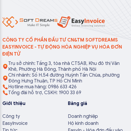
CÔNG TY CỔ PHẦN ĐẦU TƯ CN&TM SOFTDREAMS
EASYINVOICE - TỰ ĐỘNG HÓA NGHIỆP VỤ HÓA ĐƠN
ĐIỆN TỬ
Trụ sở chính: Tầng 3, tòa nhà CT5AB, Khu đô thị Văn
Khê, Phường Hà Đông, Thành phố Hà Nội
Chi nhánh: Số H.54 đường Huỳnh Tấn Chùa, phường
Đông Hưng Thuận, TP Hồ Chí Minh
Hotline mua hàng: 0986 633 426
Tổng đài hỗ trợ, CSKH: 1900 33 69
Giới thiệu
Bảng giá
Công ty
Doanh nghiệp
EasyInvoice
Hộ kinh doanh
Tin tức
EasyIn - Hóa đơn đầu vào