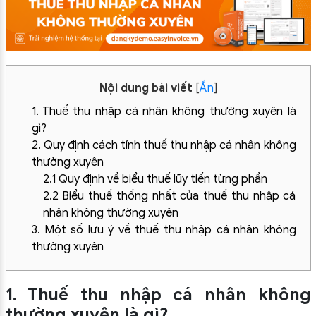
Nội dung bài viết
[
Ẩn
]
1. Thuế thu nhập cá nhân không thường xuyên là
gì?
2. Quy định cách tính thuế thu nhập cá nhân không
thường xuyên
2.1 Quy định về biểu thuế lũy tiến từng phần
2.2 Biểu thuế thống nhất của thuế thu nhập cá
nhân không thường xuyên
3. Một số lưu ý về thuế thu nhập cá nhân không
thường xuyên
1. Thuế thu nhập cá nhân không
thường xuyên là gì?