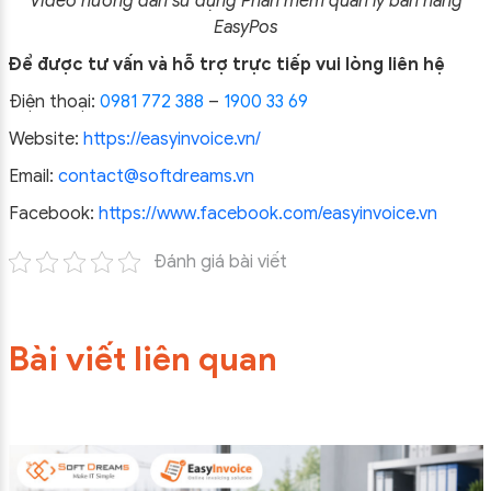
Video hướng dẫn sử dụng Phần mềm quản lý bán hàng
EasyPos
Để được tư vấn và hỗ trợ trực tiếp vui lòng liên hệ
Điện thoại:
0981 772 388
–
1900 33 69
Website:
https://easyinvoice.vn/
Email:
contact@softdreams.vn
Facebook:
https://www.facebook.com/easyinvoice.vn
Đánh giá bài viết
Bài viết liên quan