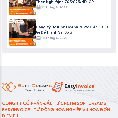
Theo Nghị Định 70/2025/NĐ-CP
21 Tháng 5, 2025
Đăng Ký Hộ Kinh Doanh 2025: Cần Lưu Ý
Gì Để Tránh Sai Sót?
18 Tháng 6, 2025
CÔNG TY CỔ PHẦN ĐẦU TƯ CN&TM SOFTDREAMS
EASYINVOICE - TỰ ĐỘNG HÓA NGHIỆP VỤ HÓA ĐƠN
ĐIỆN TỬ