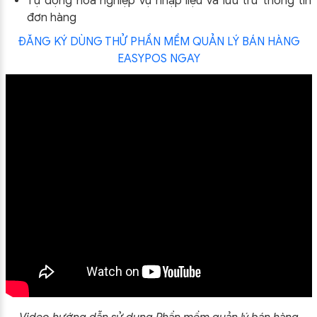
Tự động hóa nghiệp vụ nhập liệu và lưu trữ thông tin
đơn hàng
ĐĂNG KÝ DÙNG THỬ PHẦN MỀM QUẢN LÝ BÁN HÀNG
EASYPOS NGAY