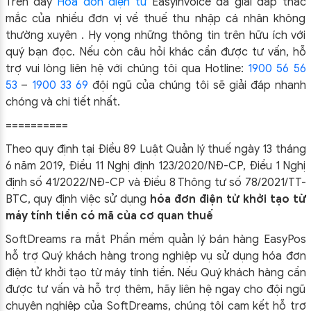
Trên đây
Hóa đơn điện tử
Easyinvoice
đã giải đáp thắc
mắc của nhiều đơn vị về thuế thu nhập cá nhân không
thường xuyên . Hy vọng những thông tin trên hữu ích với
quý bạn đọc.
Nếu còn câu hỏi khác cần được tư vấn, hỗ
trợ vui lòng liên hệ với chúng tôi qua Hotline:
1900 56 56
53
–
1900 33 69
đội ngũ của chúng tôi sẽ giải đáp nhanh
chóng và chi tiết nhất.
==========
Theo quy định tại Điều 89 Luật Quản lý thuế ngày 13 tháng
6 năm 2019, Điều 11 Nghị định 123/2020/NĐ-CP, Điều 1 Nghị
định số 41/2022/NĐ-CP và Điều 8 Thông tư số 78/2021/TT-
BTC, quy định việc sử dụng
hóa đơn điện tử khởi tạo từ
máy tính tiền có mã của cơ quan thuế
SoftDreams ra mắt Phần mềm quản lý bán hàng EasyPos
hỗ trợ Quý khách hàng trong nghiệp vụ sử dụng
hóa đơn
điện tử khởi tạo từ máy tính tiền. Nếu Quý khách hàng cần
được tư vấn và hỗ trợ thêm, hãy liên hệ ngay cho đội ngũ
chuyên nghiệp của
SoftDreams, chúng tôi cam kết hỗ trợ