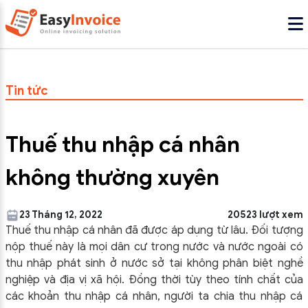
Tin tức
Thuế thu nhập cá nhân
không thường xuyên
23 Tháng 12, 2022
20523 lượt xem
Thuế thu nhập cá nhân đã được áp dụng từ lâu. Đối tượng
nộp thuế này là mọi dân cư trong nước và nước ngoài có
thu nhập phát sinh ở nước sở tại không phân biệt nghề
nghiệp và địa vị xã hội. Đồng thời tùy theo tính chất của
các khoản thu nhập cá nhân, người ta chia thu nhập cá