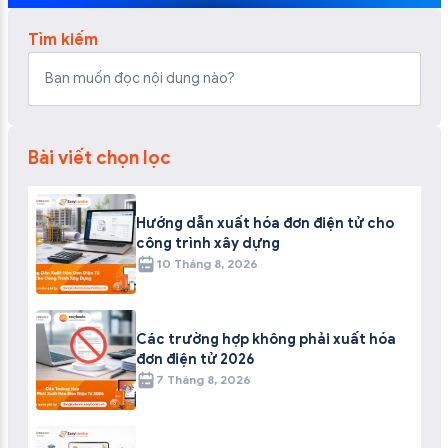
Tìm kiếm
Bài viết chọn lọc
Hướng dẫn xuất hóa đơn điện tử cho
công trình xây dựng
10 Tháng 8, 2026
Các trường hợp không phải xuất hóa
đơn điện tử 2026
7 Tháng 8, 2026