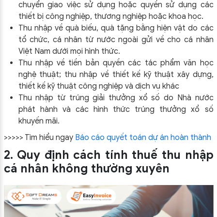
chuyển giao việc sử dụng hoặc quyền sử dụng các
thiết bị công nghiệp, thương nghiệp hoặc khoa học.
Thu nhập về quà biếu, quà tặng bằng hiện vật do các
tổ chức, cá nhân từ nước
ngoài gửi về cho cá nhân
Việt Nam dưới mọi hình thức.
Thu nhập về tiền bản quyền các tác phẩm văn học
nghệ thuật; thu nhập về thiết kế kỹ thuật xây dựng,
thiết kế kỹ thuật công nghiệp và dịch vụ khác
Thu nhập từ trúng giải thưởng xổ số do Nhà nước
phát hành và các hình thức trúng thưởng xổ số
khuyến mãi.
>>>>> Tìm hiểu ngay
Báo cáo quyết toán dự án hoàn thành
2. Quy định cách tính thuế thu nhập
cá nhân không thường xuyên