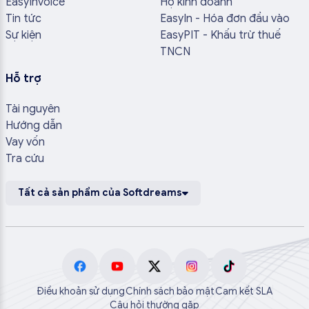
EasyInvoice
Hộ kinh doanh
Tin tức
EasyIn - Hóa đơn đầu vào
Sự kiện
EasyPIT - Khấu trừ thuế
TNCN
Hỗ trợ
Tài nguyên
Hướng dẫn
Vay vốn
Tra cứu
Tất cả sản phẩm của Softdreams
Điều khoản sử dụng
Chính sách bảo mật
Cam kết SLA
Câu hỏi thường gặp