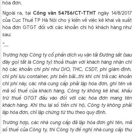
hóa đơn.
Ngoài ra, tại
Công văn 54756/CT-TTHT
ngày 14/8/2017
của Cục Thuế TP Hà Nội cho ý kiến về việc kê khai và xuất
hóa đơn GTGT đối với các khoản chi hộ khách hàng như
sau:
“….
Trường hợp Công ty cổ phần dịch vụ vận tải Đường sắt (sau
đây gọi tắt là Công ty) thoả thuận với khách hàng nhận chi
hộ các khoản chi phí như D/O, THC, CSDT, phí giám định,
chi phí lưu container, phí bến bãi…thì khi chi trả các khoản
chi phí này, các nhà cung cấp phải lập hóa đơn, ghi tên và
mã số thuế của khách hàng, Công ty không kê khai, khấu
trừ thuế GTGT đầu vào đối với các hóa đơn mang tên
khách hàng. Khi thu lại số tiền chi hộ, Công ty không phải
lập hóa đơn, chỉ lập chứng từ thu theo quy định.
Trường hợp, các nhà cung cấp đã lập hóa đơn ghi tên, mã
số thuế của Công ty, thì Công ty đề nghị nhà cung cấp thu