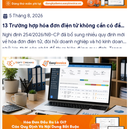
5 Tháng 8, 2026
13 Trường hợp hóa đơn điện tử không cần có đầy
đủ nội dung từ 01/7/2026
Nghị định 254/2026/NĐ-CP đã bổ sung nhiều quy định mới
về hóa đơn điện tử, đòi hỏi doanh nghiệp và hộ kinh doanh
phải kịp thời cập nhật để thực hiện đúng quy định. Trong
bài viết này, hóa đơn điện tử EasyInvoice sẽ chia sẻ 13
trường hợp hóa đơn điện tử không cần […]