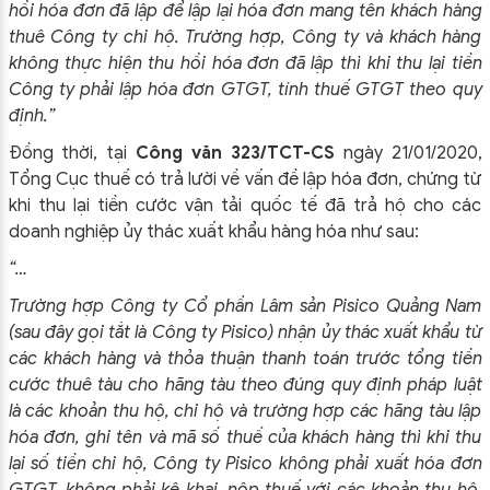
hồi hóa đơn đã lập để lập lại hóa đơn mang tên khách hàng
thuê Công ty chi hộ. Trường hợp, Công ty và khách hàng
không thực hiện thu hồi hóa đơn đã lập thì khi thu lại tiền
Công ty phải lập hóa đơn GTGT, tính thuế GTGT theo quy
định.”
Đồng thời, tại
Công văn 323/TCT-CS
ngày 21/01/2020,
Tổng Cục thuế có trả lười về vấn đề lập hóa đơn, chứng từ
khi thu lại tiền cước vận tải quốc tế đã trả hộ cho các
doanh nghiệp ủy thác xuất khẩu hàng hóa như sau:
“…
Trường hợp Công ty Cổ phần Lâm sản Pisico Quảng Nam
(sau đây gọi tắt là Công ty Pisico) nhận ủy thác xuất khẩu từ
các khách hàng và thỏa thuận thanh toán trước tổng tiền
cước thuê tàu cho hãng tàu theo đúng quy định pháp luật
là các khoản thu hộ, chi hộ và trường hợp các hãng tàu lập
hóa đơn, ghi tên và mã số thuế của khách hàng thì khi thu
lại số tiền chi hộ, Công ty Pisico không phải xuất hóa đơn
GTGT, không phải kê khai, nộp thuế với các khoản thu hộ,