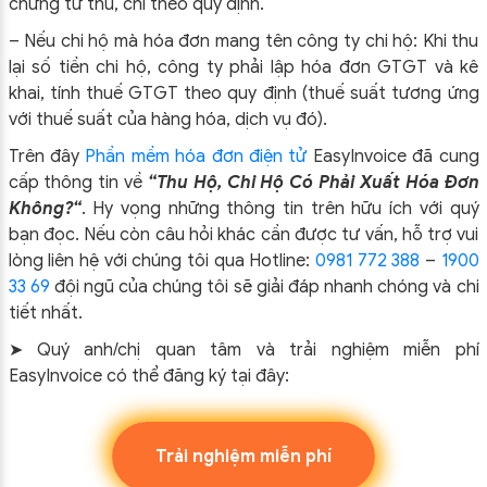
chứng từ thu, chi theo quy định.
– Nếu chi hộ mà hóa đơn mang tên công ty chi hộ: Khi thu
lại số tiền chi hộ, công ty phải lập hóa đơn GTGT và kê
khai, tính thuế GTGT theo quy định (thuế suất tương ứng
với thuế suất của hàng hóa, dịch vụ đó).
Trên đây
Phần mềm hóa đơn điện tử
EasyIn
voice đã cung
cấp thông tin về
“
Thu Hộ, Chi Hộ Có Phải Xuất Hóa Đơn
Không?
“
.
Hy vọng những thông tin trên hữu ích với quý
bạn đọc. Nếu còn câu hỏi khác cần được tư vấn, hỗ trợ vui
lòng liên hệ với chúng tôi qua Hotline:
0981 772 388
–
1900
33 69
đội ngũ của chúng tôi sẽ giải đáp nhanh chóng và chi
tiết nhất.
➤
Quý anh/chị quan tâm và trải nghiệm miễn phí
EasyInvoice có thể đăng ký tại đây:
Trải nghiệm miễn phí