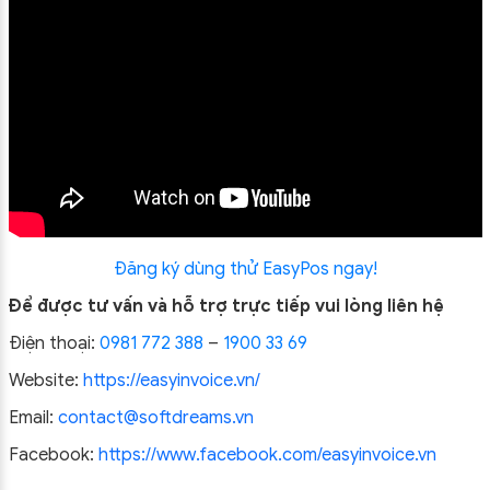
Đăng ký dùng thử EasyPos ngay!
Để được tư vấn và hỗ trợ trực tiếp vui lòng liên hệ
Điện thoại:
0981 772 388
–
1900 33 69
Website:
https://easyinvoice.vn/
Email:
contact@softdreams.vn
Facebook:
https://www.facebook.com/easyinvoice.vn