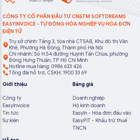
CÔNG TY CỔ PHẦN ĐẦU TƯ CN&TM SOFTDREAMS
EASYINVOICE - TỰ ĐỘNG HÓA NGHIỆP VỤ HÓA ĐƠN
ĐIỆN TỬ
Trụ sở chính: Tầng 3, tòa nhà CT5AB, Khu đô thị Văn
Khê, Phường Hà Đông, Thành phố Hà Nội
Chi nhánh: Số H.54 đường Huỳnh Tấn Chùa, phường
Đông Hưng Thuận, TP Hồ Chí Minh
Hotline mua hàng: 0986 633 426
Tổng đài hỗ trợ, CSKH: 1900 33 69
Giới thiệu
Bảng giá
Công ty
Doanh nghiệp
EasyInvoice
Hộ kinh doanh
Tin tức
EasyIn - Hóa đơn đầu vào
Sự kiện
EasyPIT - Khấu trừ thuế
TNCN