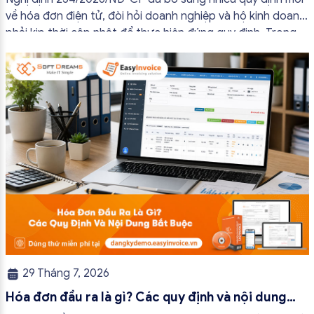
về hóa đơn điện tử, đòi hỏi doanh nghiệp và hộ kinh doanh
phải kịp thời cập nhật để thực hiện đúng quy định. Trong
bài viết này, hóa đơn điện tử EasyInvoice sẽ chia sẻ 13
trường hợp hóa đơn điện tử không cần […]
29 Tháng 7, 2026
Hóa đơn đầu ra là gì? Các quy định và nội dung
bắt buộc mới nhất