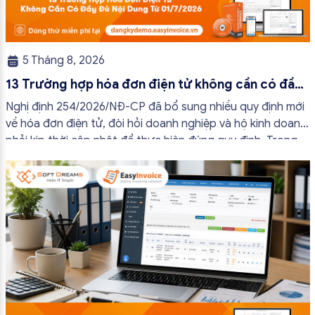
5 Tháng 8, 2026
13 Trường hợp hóa đơn điện tử không cần có đầy
đủ nội dung từ 01/7/2026
Nghị định 254/2026/NĐ-CP đã bổ sung nhiều quy định mới
về hóa đơn điện tử, đòi hỏi doanh nghiệp và hộ kinh doanh
phải kịp thời cập nhật để thực hiện đúng quy định. Trong
bài viết này, hóa đơn điện tử EasyInvoice sẽ chia sẻ 13
trường hợp hóa đơn điện tử không cần […]