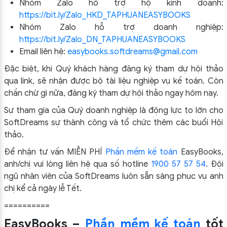
Nhóm Zalo hỗ trợ hộ kinh doanh:
https://bit.ly/Zalo_HKD_TAPHUANEASYBOOKS
Nhóm Zalo hỗ trợ doanh nghiệp:
https://bit.ly/Zalo_DN_TAPHUANEASYBOOKS
Email liên hệ:
easybooks.softdreams@gmail.com
Đặc biệt, khi Quý khách hàng đăng ký tham dự hội thảo
qua link, sẽ nhận được bộ tài liệu nghiệp vụ kế toán. Còn
chần chừ gì nữa, đăng ký tham dự hội thảo ngay hôm nay.
Sự tham gia của Quý doanh nghiệp là động lực to lớn cho
SoftDreams sự thành công và tổ chức thêm các buổi Hội
thảo.
Để nhận tư vấn MIỄN PHÍ
Phần mềm kế toán
EasyBooks,
anh/chị vui lòng liên hệ qua số hotline
1900 57 57 54
. Đội
ngũ nhân viên của SoftDreams luôn sẵn sàng phục vụ anh
chị kể cả ngày lễ Tết.
==========
EasyBooks –
Phần mềm kế toán
tốt