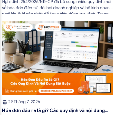
Nghị định 254/2026/NĐ-CP đã bổ sung nhiều quy định mới
về hóa đơn điện tử, đòi hỏi doanh nghiệp và hộ kinh doanh
phải kịp thời cập nhật để thực hiện đúng quy định. Trong
bài viết này, hóa đơn điện tử EasyInvoice sẽ chia sẻ 13
trường hợp hóa đơn điện tử không cần […]
29 Tháng 7, 2026
Hóa đơn đầu ra là gì? Các quy định và nội dung