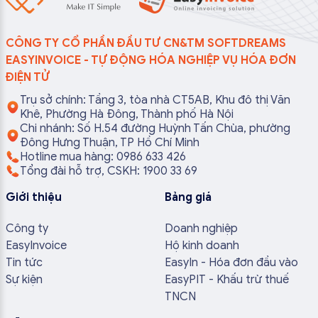
CÔNG TY CỔ PHẦN ĐẦU TƯ CN&TM SOFTDREAMS
EASYINVOICE - TỰ ĐỘNG HÓA NGHIỆP VỤ HÓA ĐƠN
ĐIỆN TỬ
Trụ sở chính: Tầng 3, tòa nhà CT5AB, Khu đô thị Văn
Khê, Phường Hà Đông, Thành phố Hà Nội
Chi nhánh: Số H.54 đường Huỳnh Tấn Chùa, phường
Đông Hưng Thuận, TP Hồ Chí Minh
Hotline mua hàng: 0986 633 426
Tổng đài hỗ trợ, CSKH: 1900 33 69
Giới thiệu
Bảng giá
Công ty
Doanh nghiệp
EasyInvoice
Hộ kinh doanh
Tin tức
EasyIn - Hóa đơn đầu vào
Sự kiện
EasyPIT - Khấu trừ thuế
TNCN