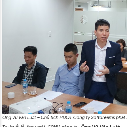
Ông Vũ Văn Luật – Chủ tịch HĐQT Công ty Softdreams phát b