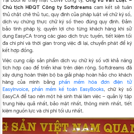
Tại buổi lễ thay mặt CBNV công ty,
Ông Vũ Văn Luật –
Chủ tịch HĐQT Công ty Softdreams
cam kết sẽ tuân
thủ chặt chẽ thủ tục, quy định của pháp luật về chữ ký số,
dịch vụ chứng thực chữ ký số theo đúng quy định. Đảm
bảo tính pháp lý, quyền lợi cho từng khách hàng khi sử
dụng EasyCA trong các giao dịch trực tuyến, tiết kiệm tối
đa chi phí và thời gian trong việc đi lại, chuyển phát để ký
kết hợp đồng.
Việc cung cấp sản phẩm dịch vụ chữ ký số với khả năng
tích hợp cao để triển khai trên diện rộng. Softdreams đã
xây dựng hoàn thiện bộ ba giải pháp hoàn hảo cho khách
hàng của mình bằng
phần mềm hóa đơn điện tử
EasyInvoice
,
phần mềm kế toán EasyBooks
, chữ ký số
EasyCA để tạo nên một hệ sinh thái làm việc – quản lý tập
trung hiệu quả nhất, bảo mật nhất, thông minh nhất, tiết
kiệm nguồn lực và chi phí tối ưu nhất.