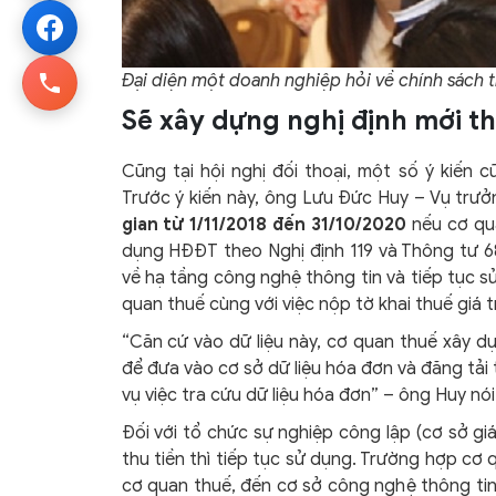
Đại diện một doanh nghiệp hỏi về chính sách t
Sẽ xây dựng nghị định mới th
Cũng tại hội nghị đối thoại, một số ý kiến
Trước ý kiến này, ông Lưu Đức Huy – Vụ trưở
gian từ 1/11/2018 đến 31/10/2020
nếu cơ qu
dụng HĐĐT theo Nghị định 119 và Thông tư 6
về hạ tầng công nghệ thông tin và tiếp tục s
quan thuế cùng với việc nộp tờ khai thuế giá tr
“Căn cứ vào dữ liệu này, cơ quan thuế xây d
để đưa vào cơ sở dữ liệu hóa đơn và đăng tải
vụ việc tra cứu dữ liệu hóa đơn” – ông Huy nói
Đối với tổ chức sự nghiệp công lập (cơ sở gi
thu tiền thì tiếp tục sử dụng. Trường hợp c
cơ quan thuế, đến cơ sở công nghệ thông tin