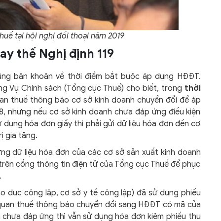
huế tại hội nghị đối thoại năm 2019
ay thế Nghị định 119
 cũng băn khoăn về thời điểm bắt buộc áp dụng HĐĐT.
ng Vụ Chính sách (Tổng cục Thuế) cho biết, trong
thời
an thuế thông báo cơ sở kinh doanh chuyển đổi để áp
8, nhưng nếu cơ sở kinh doanh chưa đáp ứng điều kiện
ử dụng hóa đơn giấy thì phải gửi dữ liệu hóa đơn đến cơ
ị gia tăng.
ựng dữ liệu hóa đơn của các cơ sở sản xuất kinh doanh
 trên cổng thông tin điện tử của Tổng cục Thuế để phục
.
áo dục công lập, cơ sở y tế công lập) đã sử dụng phiếu
ơ quan thuế thông báo chuyển đổi sang HĐĐT có mã của
 chưa đáp ứng thì vẫn sử dụng hóa đơn kiêm phiếu thu