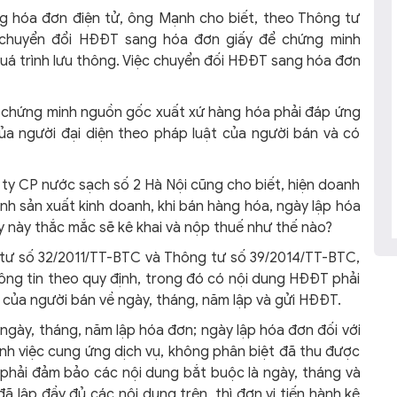
ng hóa đơn điện tử, ông Mạnh cho biết, theo Thông tư
 chuyển đổi HĐĐT sang hóa đơn giấy để chứng minh
uá trình lưu thông. Việc chuyển đối HĐĐT sang hóa đơn
 chứng minh nguồn gốc xuất xứ hàng hóa phải đáp ứng
ủa người đại diện theo pháp luật của người bán và có
ty CP nước sạch số 2 Hà Nội cũng cho biết, hiện doanh
h sản xuất kinh doanh, khi bán hàng hóa, ngày lập hóa
 này thắc mắc sẽ kê khai và nộp thuế như thế nào?
tư số 32/2011/TT-BTC và Thông tư số 39/2014/TT-BTC,
thông tin theo quy định, trong đó có nội dung HĐĐT phải
t của người bán về ngày, tháng, năm lập và gửi HĐĐT.
ngày, tháng, năm lập hóa đơn; ngày lập hóa đơn đối với
nh việc cung ứng dịch vụ, không phân biệt đã thu được
 phải đảm bảo các nội dung bắt buộc là ngày, tháng và
ã lập đầy đủ các nội dung trên, thì đơn vị tiến hành kê