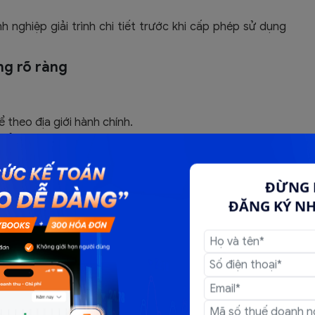
nghiệp giải trình chi tiết trước khi cấp phép sử dụng
ng rõ ràng
ể theo địa giới hành chính.
 sử dụng cho mục đích kinh doanh.
h/thành phố nơi đặt trụ sở chính hoặc chi nhánh.
ở tại một căn hộ chung cư không được cấp phép kinh
ĐỪNG 
ĐĂNG KÝ N
hêm tài liệu chứng minh địa chỉ hợp lệ để được chấp
ặc hóa đơn
luật hoặc chủ sở hữu liên quan đến các doanh nghiệp ở