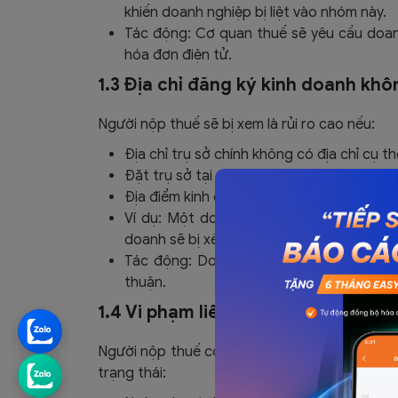
khiến doanh nghiệp bị liệt vào nhóm này.
Tác động: Cơ quan thuế sẽ yêu cầu doanh 
hóa đơn điện tử.
1.3 Địa chỉ đăng ký kinh doanh khô
Người nộp thuế sẽ bị xem là rủi ro cao nếu:
Địa chỉ trụ sở chính không có địa chỉ cụ th
Đặt trụ sở tại chung cư không được phép
Địa điểm kinh doanh nằm ngoài phạm vi tỉn
Ví dụ: Một doanh nghiệp đăng ký trụ s
doanh sẽ bị xếp vào nhóm rủi ro.
Tác động: Doanh nghiệp cần cung cấp t
thuận.
1.4 Vi phạm liên quan đến thuế ho
Người nộp thuế có người đại diện theo pháp 
trạng thái: