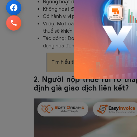
Ngừng hoạt động nhưng chưa hoàn thành 
Không hoạt động tại địa chỉ đã đăng ký.
Có hành vi vi phạm về thuế, hóa đơn, chứ
Ví dụ: Một cá nhân từng đại diện cho mộ
thuế sẽ khiến doanh nghiệp mới của họ bị 
Tác động: Doanh nghiệp cần giải trình 
dụng hóa đơn điện tử.
Tìm hiểu thêm:
Những Thay Đổi Về Hó
2. Người nộp thuế rủi ro th
định giá giao dịch liên kết?