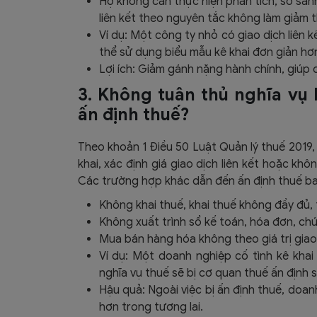
Họ không cần thực hiện phân tích, so sánh
liên kết theo nguyên tắc không làm giảm t
Ví dụ: Một công ty nhỏ có giao dịch liên 
thể sử dụng biểu mẫu kê khai đơn giản hơn, 
Lợi ích: Giảm gánh nặng hành chính, giúp
3. Không tuân thủ nghĩa vụ k
ấn định thuế?
Theo khoản 1 Điều 50 Luật Quản lý thuế 2019,
khai, xác định giá giao dịch liên kết hoặc kh
Các trường hợp khác dẫn đến ấn định thuế b
Không khai thuế, khai thuế không đầy đủ, 
Không xuất trình sổ kế toán, hóa đơn, ch
Mua bán hàng hóa không theo giá trị giao
Ví dụ: Một doanh nghiệp cố tình kê khai 
nghĩa vụ thuế sẽ bị cơ quan thuế ấn định 
Hậu quả: Ngoài việc bị ấn định thuế, doan
hơn trong tương lai.