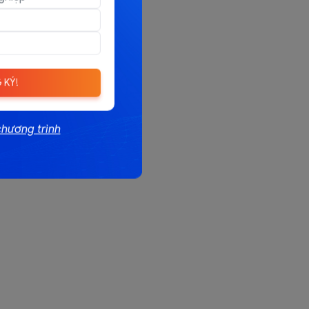
 KÝ!
chương trình