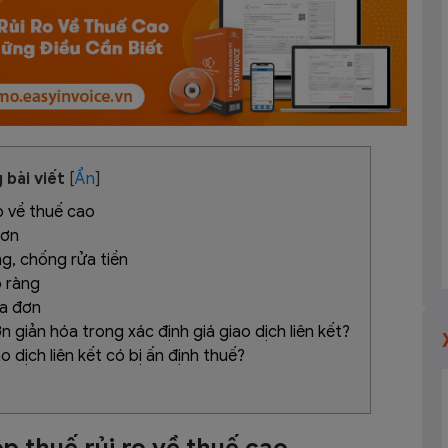
 bài viết
[
Ẩn
]
ro về thuế cao
đơn
g, chống rửa tiền
õ ràng
óa đơn
 giản hóa trong xác định giá giao dịch liên kết?
o dịch liên kết có bị ấn định thuế?
ộp thuế rủi ro về thuế cao