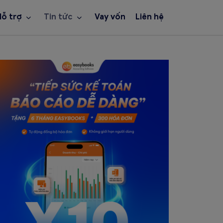
Hỗ trợ
Tin tức
Vay vốn
Liên hệ