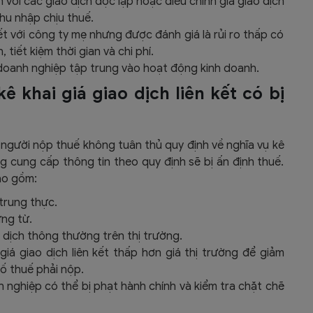
 với các giao dịch độc lập hoặc điều chỉnh giá giao dịch
hu nhập chịu thuế.
kết với công ty mẹ nhưng được đánh giá là rủi ro thấp có
tiết kiệm thời gian và chi phí.
 doanh nghiệp tập trung vào hoạt động kinh doanh.
ê khai giá giao dịch liên kết có bị
 người nộp thuế không tuân thủ quy định về nghĩa vụ kê
ông cung cấp thông tin theo quy định sẽ bị ấn định thuế.
ao gồm:
trung thực.
ứng từ.
 dịch thông thường trên thị trường.
giá giao dịch liên kết thấp hơn giá thị trường để giảm
số thuế phải nộp.
h nghiệp có thể bị phạt hành chính và kiểm tra chặt chẽ