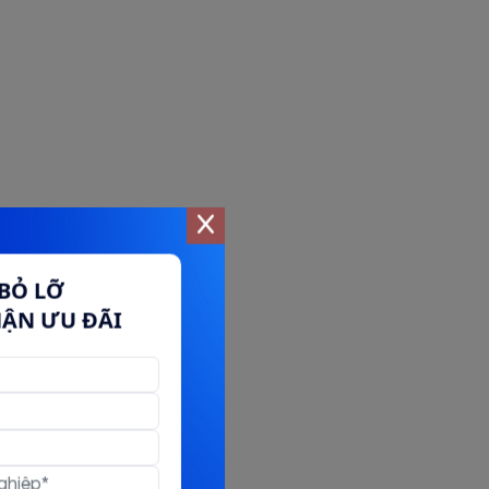
BỎ LỠ
HẬN ƯU ĐÃI