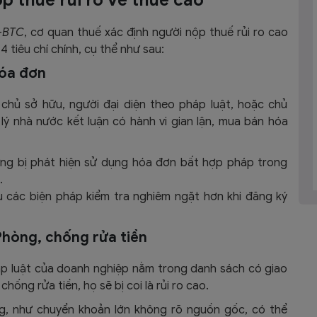
T-BTC
, cơ quan thuế xác định người nộp thuế rủi ro cao
 tiêu chí chính, cụ thể như sau:
hóa đơn
chủ sở hữu, người đại diện theo pháp luật, hoặc chủ
ý nhà nước kết luận có hành vi gian lận, mua bán hóa
ừng bị phát hiện sử dụng hóa đơn bất hợp pháp trong
.
u các biện pháp kiểm tra nghiêm ngặt hơn khi đăng ký
Phòng, chống rửa tiền
áp luật của doanh nghiệp nằm trong danh sách có giao
ống rửa tiền, họ sẽ bị coi là rủi ro cao.
ờng, như chuyển khoản lớn không rõ nguồn gốc, có thể