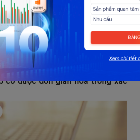
thủ tục chấm dứt mã số thuế.
ng từ theo hướng dẫn của Bộ trưởng Bộ Tài chính.
t công ty bị cơ quan thuế ghi nhận vi phạm về kê khai
xếp vào nhóm rủi ro.
ĐĂNG
và khắc phục các vi phạm trước khi được cấp phép sử
Xem chi tiết 
a Đơn Điện Tử Theo Nghị Định 70/2025/NĐ-CP
ấp có được đơn giản hóa trong xác