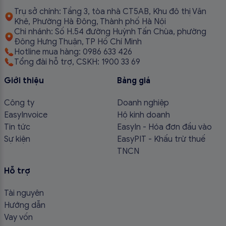
Trụ sở chính: Tầng 3, tòa nhà CT5AB, Khu đô thị Văn
Khê, Phường Hà Đông, Thành phố Hà Nội
Chi nhánh: Số H.54 đường Huỳnh Tấn Chùa, phường
Đông Hưng Thuận, TP Hồ Chí Minh
Hotline mua hàng: 0986 633 426
Tổng đài hỗ trợ, CSKH: 1900 33 69
Giới thiệu
Bảng giá
Công ty
Doanh nghiệp
EasyInvoice
Hộ kinh doanh
Tin tức
EasyIn - Hóa đơn đầu vào
Sự kiện
EasyPIT - Khấu trừ thuế
TNCN
Hỗ trợ
Tài nguyên
Hướng dẫn
Vay vốn