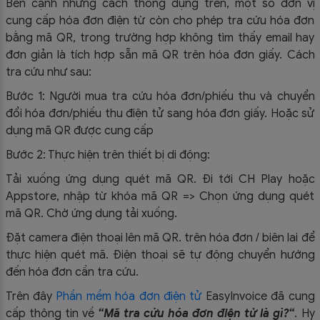
Bên cạnh những cách thông dụng trên, một số đơn vị
cung cấp hóa đơn điện từ còn cho phép tra cứu hóa đơn
bằng mã QR, trong trường hợp không tìm thấy email hay
đơn giản là tích hợp sẵn mã QR trên hóa đơn giấy. Cách
tra cứu như sau:
Bước 1: Người mua tra cứu hóa đơn/phiếu thu và chuyển
đổi hóa đơn/phiếu thu điện tử sang hóa đơn giấy. Hoặc sử
dụng mã QR được cung cấp
Bước 2: Thực hiện trên thiết bị di động:
Tải xuống ứng dụng quét mã QR. Đi tới CH Play hoặc
Appstore, nhập từ khóa mã QR => Chọn ứng dụng quét
mã QR. Chờ ứng dụng tải xuống.
Đặt camera điện thoại lên mã QR. trên hóa đơn / biên lai để
thực hiện quét mã. Điện thoại sẽ tự động chuyển hướng
đến hóa đơn cần tra cứu.
Trên đây
Phần mềm hóa đơn điện tử
EasyIn
voice đã cung
cấp thông tin về
“
M
ã tra cứu hóa đơn điện tử là gì?
“
.
Hy