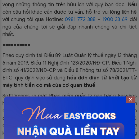
vọng những thông tin trên hữu ích với quý bạn đọc. Nếu
còn câu hỏi khác cần được tư vấn, hỗ trợ vui lòng liên hệ
với chúng tôi qua Hotline:
0981 772 388
–
1900 33 69
đội
ngũ của chúng tôi sẽ giải đáp nhanh chóng và chi tiết
nhất.
==========
Theo quy định tại Điều 89 Luật Quản lý thuế ngày 13 tháng
6 năm 2019, Điều 11 Nghị định 123/2020/NĐ-CP, Điều 1 Nghị
định số 41/2022/NĐ-CP và Điều 8 Thông tư số 78/2021/TT-
BTC, quy định việc sử dụng
hóa đơn điện tử khởi tạo từ
máy tính tiền có mã của cơ quan thuế
SoftDreams ra mắt Phần mềm quản lý bán hàng EasyPos
hỗ trợ Quý khách hàng trong nghiệp vụ sử dụng
hóa đơn
điện tử khởi tạo từ máy tính tiền. Nếu Quý khách hàng cần
được tư vấn và hỗ trợ thêm, hãy liên hệ ngay cho đội ngũ
chuyên nghiệp của
SoftDreams, chúng tôi cam kết hỗ trợ
khách hàng kịp thời 24/7 trong suốt quá trình sử dụng