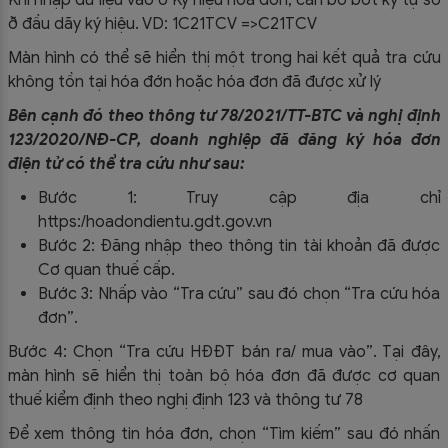
Khi nhập dữ liệu vào ô Ký hiệu hóa đơn, cần bỏ bớt ký tự số
ð đầu dãy ký hiệu. VD: 1C21TCV =>C21TCV
Màn hình có thể sẽ hiển thị một trong hai kết quả tra cứu
không tồn tại hóa đớn hoặc hóa đơn đã được xử lý
Bên cạnh đó theo thông tư 78/2021/TT-BTC và nghị định
123/2020/NĐ-CP, doanh nghiệp đã đăng ký hóa đơn
điện tử có thể tra cứu như sau:
Bước 1: Truy cập địa chỉ
https:/hoadondientu.gdt.gov.vn
Bước 2: Đăng nhập theo thông tin tài khoản đã được
Cơ quan thuế cấp.
Bước 3: Nhấp vào “Tra cứu” sau đó chọn “Tra cứu hóa
đơn”.
Bước 4: Chọn “Tra cứu HĐĐT bán ra/ mua vào”. Tại đây,
màn hình sẽ hiển thị toàn bộ hóa đơn đã được cơ quan
thuế kiểm định theo nghị định 123 và thông tư 78
Để xem thông tin hóa đơn, chọn “Tìm kiếm” sau đó nhấn