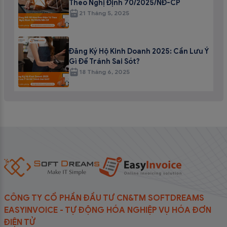
Theo Nghị Định 70/2025/NĐ-CP
21 Tháng 5, 2025
Đăng Ký Hộ Kinh Doanh 2025: Cần Lưu Ý
Gì Để Tránh Sai Sót?
18 Tháng 6, 2025
CÔNG TY CỔ PHẦN ĐẦU TƯ CN&TM SOFTDREAMS
EASYINVOICE - TỰ ĐỘNG HÓA NGHIỆP VỤ HÓA ĐƠN
ĐIỆN TỬ