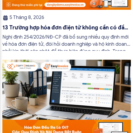
5 Tháng 8, 2026
13 Trường hợp hóa đơn điện tử không cần có đầy
đủ nội dung từ 01/7/2026
Nghị định 254/2026/NĐ-CP đã bổ sung nhiều quy định mới
về hóa đơn điện tử, đòi hỏi doanh nghiệp và hộ kinh doanh
phải kịp thời cập nhật để thực hiện đúng quy định. Trong
bài viết này, hóa đơn điện tử EasyInvoice sẽ chia sẻ 13
trường hợp hóa đơn điện tử không cần […]