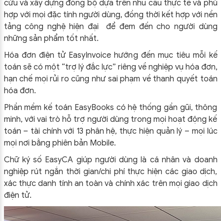
cứu và xây dựng đồng bộ dựa trên nhu cầu thực tế và phù
hợp với mọi đặc tính người dùng, đồng thời kết hợp với nền
tảng công nghệ hiện đại để đem đến cho người dùng
những sản phẩm tốt nhất.
Hóa đơn điện tử EasyInvoice hướng đến mục tiêu mỗi kế
toán sẽ có một “trợ lý đắc lực” riêng về nghiệp vụ hóa đơn,
hạn chế mọi rủi ro cũng như sai phạm về thanh quyết toán
hóa đơn.
Phần mềm kế toán EasyBooks có hệ thống gần gũi, thông
minh, với vai trò hỗ trợ người dùng trong mọi hoạt động kế
toán – tài chính với 13 phân hệ, thực hiện quản lý – mọi lúc
mọi nơi bằng phiên bản Mobile.
Chữ ký số EasyCA giúp người dùng là cá nhân và doanh
nghiệp rút ngắn thời gian/chi phí thực hiện các giao dịch,
xác thực danh tính an toàn và chính xác trên mọi giao dịch
điện tử.