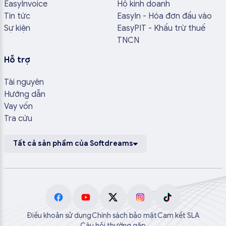
EasyInvoice
Hộ kinh doanh
Tin tức
EasyIn - Hóa đơn đầu vào
Sự kiện
EasyPIT - Khấu trừ thuế
TNCN
Hỗ trợ
Tài nguyên
Hướng dẫn
Vay vốn
Tra cứu
Tất cả sản phẩm của Softdreams
Điều khoản sử dụng
Chính sách bảo mật
Cam kết SLA
Câu hỏi thường gặp