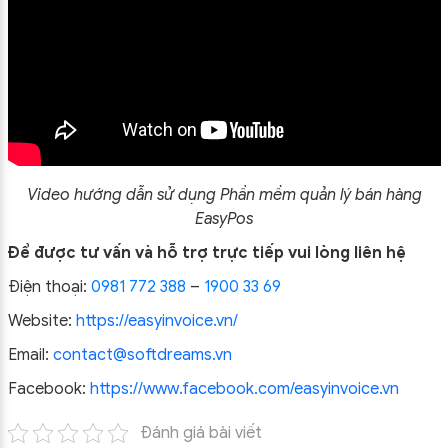
Video hướng dẫn sử dụng Phần mềm quản lý bán hàng
EasyPos
Để được tư vấn và hỗ trợ trực tiếp vui lòng liên hệ
Điện thoại:
0981 772 388
–
1900 33 69
Website:
https://easyinvoice.vn/
Email:
contact@softdreams.vn
Facebook:
https://www.facebook.com/easyinvoice.vn
Đánh giá bài viết