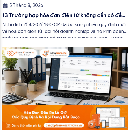
5 Tháng 8, 2026
13 Trường hợp hóa đơn điện tử không cần có đầy
đủ nội dung từ 01/7/2026
Nghị định 254/2026/NĐ-CP đã bổ sung nhiều quy định mới
về hóa đơn điện tử, đòi hỏi doanh nghiệp và hộ kinh doanh
phải kịp thời cập nhật để thực hiện đúng quy định. Trong
bài viết này, hóa đơn điện tử EasyInvoice sẽ chia sẻ 13
trường hợp hóa đơn điện tử không cần […]