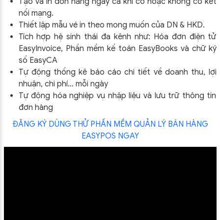
Tạo và in đơn hàng ngay cả khi có hoặc không có kết
nối mạng.
Thiết lập mẫu vé in theo mong muốn của DN & HKD.
Tích hợp hệ sinh thái đa kênh như: Hóa đơn điện tử
EasyInvoice, Phần mềm kế toán EasyBooks và chữ ký
số EasyCA
Tự động thống kê báo cáo chi tiết về doanh thu, lợi
nhuận, chi phí… mỗi ngày
Tự động hóa nghiệp vụ nhập liệu và lưu trữ thông tin
đơn hàng
ĐĂNG KÝ DÙNG THỬ PHẦN MỀM QUẢN LÝ BÁN HÀNG
EASYPOS NGAY