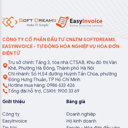
CÔNG TY CỔ PHẦN ĐẦU TƯ CN&TM SOFTDREAMS
EASYINVOICE - TỰ ĐỘNG HÓA NGHIỆP VỤ HÓA ĐƠN
ĐIỆN TỬ
Trụ sở chính: Tầng 3, tòa nhà CT5AB, Khu đô thị Văn
Khê, Phường Hà Đông, Thành phố Hà Nội
Chi nhánh: Số H.54 đường Huỳnh Tấn Chùa, phường
Đông Hưng Thuận, TP Hồ Chí Minh
Hotline mua hàng: 0986 633 426
Tổng đài hỗ trợ, CSKH: 1900 33 69
Giới thiệu
Bảng giá
Công ty
Doanh nghiệp
EasyInvoice
Hộ kinh doanh
Tin tức
EasyIn - Hóa đơn đầu vào