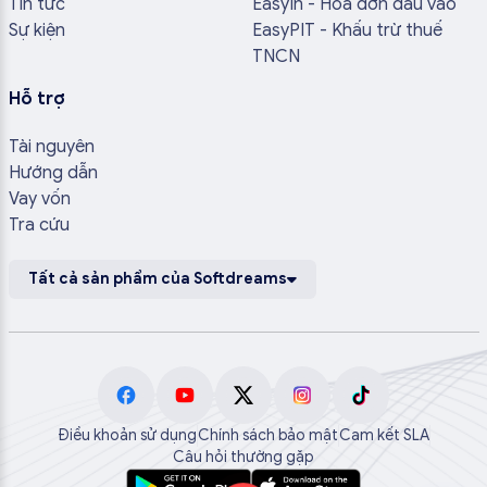
Tin tức
EasyIn - Hóa đơn đầu vào
Sự kiện
EasyPIT - Khấu trừ thuế
TNCN
Hỗ trợ
Tài nguyên
Hướng dẫn
Vay vốn
Tra cứu
Tất cả sản phẩm của Softdreams
Điều khoản sử dụng
Chính sách bảo mật
Cam kết SLA
Câu hỏi thường gặp