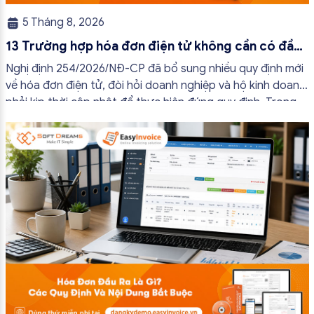
5 Tháng 8, 2026
13 Trường hợp hóa đơn điện tử không cần có đầy
đủ nội dung từ 01/7/2026
Nghị định 254/2026/NĐ-CP đã bổ sung nhiều quy định mới
về hóa đơn điện tử, đòi hỏi doanh nghiệp và hộ kinh doanh
phải kịp thời cập nhật để thực hiện đúng quy định. Trong
bài viết này, hóa đơn điện tử EasyInvoice sẽ chia sẻ 13
trường hợp hóa đơn điện tử không cần […]