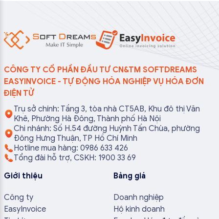
CÔNG TY CỔ PHẦN ĐẦU TƯ CN&TM SOFTDREAMS
EASYINVOICE - TỰ ĐỘNG HÓA NGHIỆP VỤ HÓA ĐƠN
ĐIỆN TỬ
Trụ sở chính: Tầng 3, tòa nhà CT5AB, Khu đô thị Văn
Khê, Phường Hà Đông, Thành phố Hà Nội
Chi nhánh: Số H.54 đường Huỳnh Tấn Chùa, phường
Đông Hưng Thuận, TP Hồ Chí Minh
Hotline mua hàng: 0986 633 426
Tổng đài hỗ trợ, CSKH: 1900 33 69
Giới thiệu
Bảng giá
Công ty
Doanh nghiệp
EasyInvoice
Hộ kinh doanh