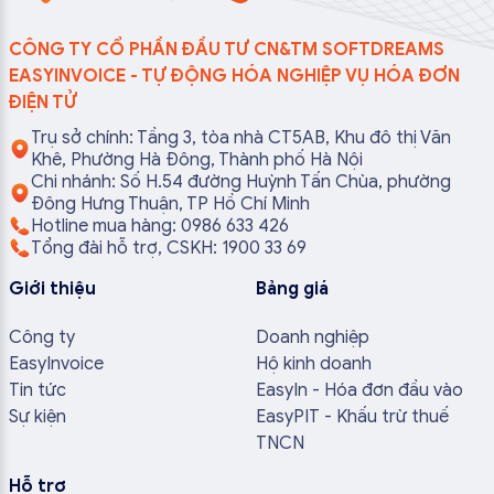
CÔNG TY CỔ PHẦN ĐẦU TƯ CN&TM SOFTDREAMS
EASYINVOICE - TỰ ĐỘNG HÓA NGHIỆP VỤ HÓA ĐƠN
ĐIỆN TỬ
Trụ sở chính: Tầng 3, tòa nhà CT5AB, Khu đô thị Văn
Khê, Phường Hà Đông, Thành phố Hà Nội
Chi nhánh: Số H.54 đường Huỳnh Tấn Chùa, phường
Đông Hưng Thuận, TP Hồ Chí Minh
Hotline mua hàng: 0986 633 426
Tổng đài hỗ trợ, CSKH: 1900 33 69
Giới thiệu
Bảng giá
Công ty
Doanh nghiệp
EasyInvoice
Hộ kinh doanh
Tin tức
EasyIn - Hóa đơn đầu vào
Sự kiện
EasyPIT - Khấu trừ thuế
TNCN
Hỗ trợ