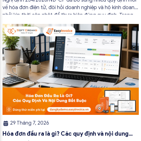
Nghị định 254/2026/NĐ-CP đã bổ sung nhiều quy định mới
về hóa đơn điện tử, đòi hỏi doanh nghiệp và hộ kinh doanh
phải kịp thời cập nhật để thực hiện đúng quy định. Trong
bài viết này, hóa đơn điện tử EasyInvoice sẽ chia sẻ 13
trường hợp hóa đơn điện tử không cần […]
29 Tháng 7, 2026
Hóa đơn đầu ra là gì? Các quy định và nội dung