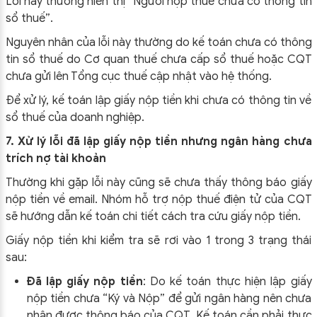
Lỗi này thường hiển thị “Người nộp thuế chưa có thông tin
sổ thuế”.
Nguyên nhân của lỗi này thường do kế toán chưa có thông
tin sổ thuế do Cơ quan thuế chưa cấp sổ thuế hoặc CQT
chưa gửi lên Tổng cục thuế cập nhật vào hệ thống.
Để xử lý, kế toán lập giấy nộp tiền khi chưa có thông tin về
sổ thuế của doanh nghiệp.
7. Xử lý lỗi đã lập giấy nộp tiền nhưng ngân hàng chưa
trích nợ tài khoản
Thường khi gặp lỗi này cũng sẽ chưa thấy thông báo giấy
nộp tiền về email. Nhóm hỗ trợ nộp thuế điện tử của CQT
sẽ hướng dẫn kế toán chi tiết cách tra cứu giấy nộp tiền.
Giấy nộp tiền khi kiểm tra sẽ rơi vào 1 trong 3 trạng thái
sau:
Đã lập giấy nộp tiền
: Do kế toán thực hiện lập giấy
nộp tiền chưa “Ký và Nộp” để gửi ngân hàng nên chưa
nhận được thông báo của CQT. Kế toán cần phải thực