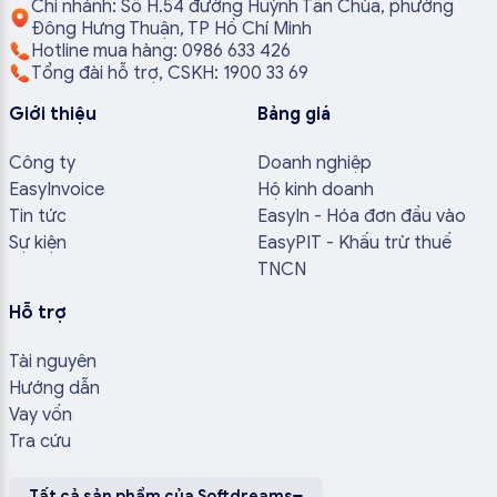
Chi nhánh: Số H.54 đường Huỳnh Tấn Chùa, phường
Đông Hưng Thuận, TP Hồ Chí Minh
Hotline mua hàng: 0986 633 426
Tổng đài hỗ trợ, CSKH: 1900 33 69
Giới thiệu
Bảng giá
Công ty
Doanh nghiệp
EasyInvoice
Hộ kinh doanh
Tin tức
EasyIn - Hóa đơn đầu vào
Sự kiện
EasyPIT - Khấu trừ thuế
TNCN
Hỗ trợ
Tài nguyên
Hướng dẫn
Vay vốn
Tra cứu
Tất cả sản phẩm của Softdreams