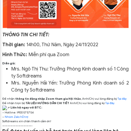
THÔNG TIN CHI TIẾT:
Thời gian:
14h00, Thứ Năm, Ngày 24/11/2022
Hình Thức:
Miễn phí qua Zoom
Diễn giả:
Mrs. Ngô Thị Thu: Trưởng Phòng Kinh doanh số 1 Công
ty Softdreams
Mrs. Nguyễn Hải Yến: Trưởng Phòng Kinh doanh số 2
Công ty Softdreams
Để nhận
thông tin đăng nhập Zoom tham gia Hội thảo
, Anh/Chị vui lòng đăng ký
Tại đây
Để nhận trọn bộ
TÀI LIỆU HƯỚNG DẪN CHI TIẾT
Anh/Chị vui lòng đăng ký
Tại đây.
Liên hệ ngay với BTC:
– Hotline: 1900 57 57 54
–
Nhóm Zalo hỗ trợ
Softdreams xin chân thành cảm ơn!
———————————-