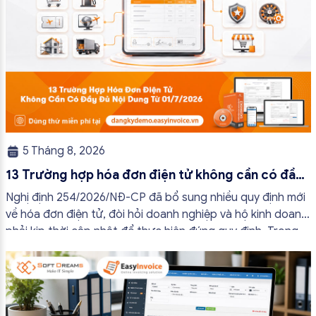
5 Tháng 8, 2026
13 Trường hợp hóa đơn điện tử không cần có đầy
đủ nội dung từ 01/7/2026
Nghị định 254/2026/NĐ-CP đã bổ sung nhiều quy định mới
về hóa đơn điện tử, đòi hỏi doanh nghiệp và hộ kinh doanh
phải kịp thời cập nhật để thực hiện đúng quy định. Trong
bài viết này, hóa đơn điện tử EasyInvoice sẽ chia sẻ 13
trường hợp hóa đơn điện tử không cần […]