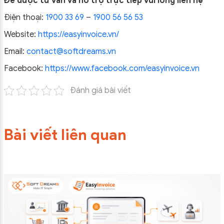
Để được tư vấn và hỗ trợ trực tiếp vui lòng liên hệ
Điện thoại:
1900 33 69
–
1900 56 56 53
Website:
https://easyinvoice.vn/
Email:
contact@softdreams.vn
Facebook:
https://www.facebook.com/easyinvoice.vn
Đánh giá bài viết
Bài viết liên quan