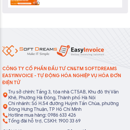
CÔNG TY CỔ PHẦN ĐẦU TƯ CN&TM SOFTDREAMS
EASYINVOICE - TỰ ĐỘNG HÓA NGHIỆP VỤ HÓA ĐƠN
ĐIỆN TỬ
Trụ sở chính: Tầng 3, tòa nhà CT5AB, Khu đô thị Văn
Khê, Phường Hà Đông, Thành phố Hà Nội
Chi nhánh: Số H.54 đường Huỳnh Tấn Chùa, phường
Đông Hưng Thuận, TP Hồ Chí Minh
Hotline mua hàng: 0986 633 426
Tổng đài hỗ trợ, CSKH: 1900 33 69