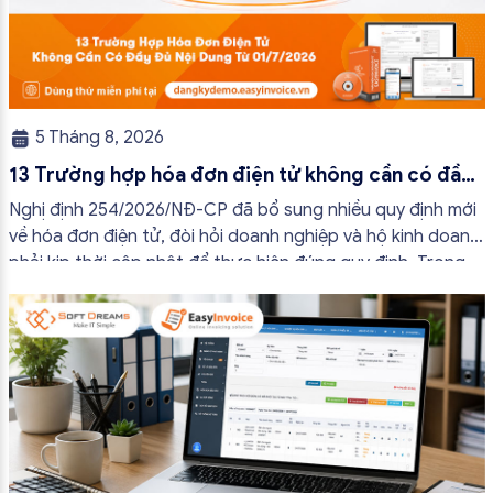
5 Tháng 8, 2026
13 Trường hợp hóa đơn điện tử không cần có đầy
đủ nội dung từ 01/7/2026
Nghị định 254/2026/NĐ-CP đã bổ sung nhiều quy định mới
về hóa đơn điện tử, đòi hỏi doanh nghiệp và hộ kinh doanh
phải kịp thời cập nhật để thực hiện đúng quy định. Trong
bài viết này, hóa đơn điện tử EasyInvoice sẽ chia sẻ 13
trường hợp hóa đơn điện tử không cần […]