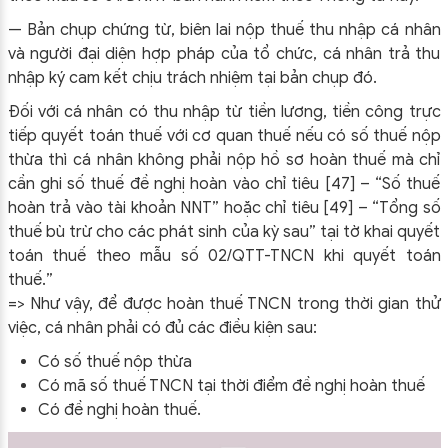
— Bản chụp chứng từ, biên lai nộp thuế thu nhập cá nhân
và người đại diện hợp pháp của tổ chức, cá nhân trả thu
nhập ký cam kết chịu trách nhiệm tại bản chụp đó.
Đối với cá nhân có thu nhập từ tiền lương, tiền công trực
tiếp quyết toán thuế với cơ quan thuế nếu có số thuế nộp
thừa thì cá nhân không phải nộp hồ sơ hoàn thuế mà chỉ
cần ghi số thuế đề nghị hoàn vào chỉ tiêu [47] – “Số thuế
hoàn trả vào tài khoản NNT” hoặc chỉ tiêu [49] – “Tổng số
thuế bù trừ cho các phát sinh của kỳ sau” tại tờ khai quyết
toán thuế theo mẫu số 02/QTT-TNCN khi quyết toán
thuế.”
=> Như vậy, để được hoàn thuế TNCN trong thời gian thử
việc, cá nhân phải có đủ các điều kiện sau:
Có số thuế nộp thừa
Có mã số thuế TNCN tại thời điểm đề nghị hoàn thuế
Có đề nghị hoàn thuế.