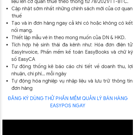
liệu lên cơ quan thuế theo thông tư
78/2021/TT-BTC
.
Cập nhật sớm nhất những chính sách mới của cơ quan
thuế
Tạo và in đơn hàng ngay cả khi có hoặc không có kết
nối mạng.
Thiết lập mẫu vé in theo mong muốn của DN & HKD.
Tích hợp hệ sinh thái đa kênh như: Hóa đơn điện tử
EasyInvoice, Phần mềm kế toán EasyBooks và chữ ký
số EasyCA
Tự động thống kê báo cáo chi tiết về doanh thu, lợi
nhuận, chi phí… mỗi ngày
Tự động hóa nghiệp vụ nhập liệu và lưu trữ thông tin
đơn hàng
ĐĂNG KÝ DÙNG THỬ PHẦN MỀM QUẢN LÝ BÁN HÀNG
EASYPOS NGAY