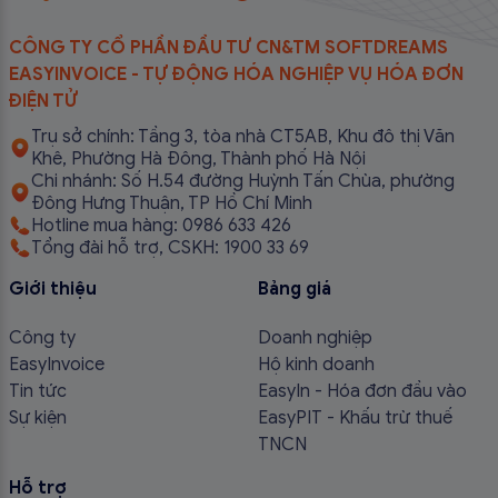
CÔNG TY CỔ PHẦN ĐẦU TƯ CN&TM SOFTDREAMS
EASYINVOICE - TỰ ĐỘNG HÓA NGHIỆP VỤ HÓA ĐƠN
ĐIỆN TỬ
Trụ sở chính: Tầng 3, tòa nhà CT5AB, Khu đô thị Văn
Khê, Phường Hà Đông, Thành phố Hà Nội
Chi nhánh: Số H.54 đường Huỳnh Tấn Chùa, phường
Đông Hưng Thuận, TP Hồ Chí Minh
Hotline mua hàng: 0986 633 426
Tổng đài hỗ trợ, CSKH: 1900 33 69
Giới thiệu
Bảng giá
Công ty
Doanh nghiệp
EasyInvoice
Hộ kinh doanh
Tin tức
EasyIn - Hóa đơn đầu vào
Sự kiện
EasyPIT - Khấu trừ thuế
TNCN
Hỗ trợ