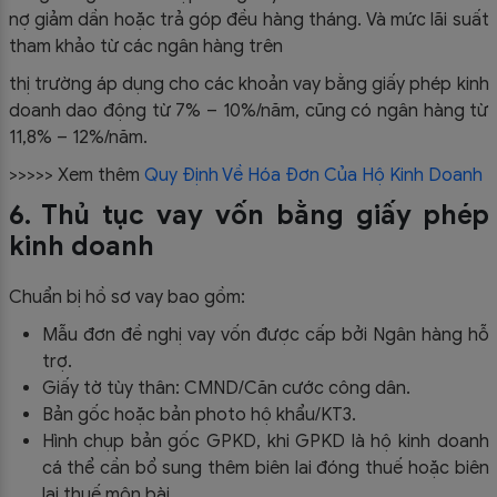
nợ giảm dần hoặc trả góp đều hàng tháng. Và mức lãi suất
tham khảo từ các ngân hàng trên
thị trường áp dụng cho các khoản vay bằng giấy phép kinh
doanh dao động từ 7% – 10%/năm, cũng có ngân hàng từ
11,8% – 12%/năm.
>>>>> Xem thêm
Quy Định Về Hóa Đơn Của Hộ Kinh Doanh
6. Thủ tục vay vốn bằng giấy phép
kinh doanh
Chuẩn bị hồ sơ vay bao gồm:
Mẫu đơn đề nghị vay vốn được cấp bởi Ngân hàng hỗ
trợ.
Giấy tờ tùy thân: CMND/Căn cước công dân.
Bản gốc hoặc bản photo hộ khẩu/KT3.
Hình chụp bản gốc GPKD, khi GPKD là hộ kinh doanh
cá thể cần bổ sung thêm biên lai đóng thuế hoặc biên
lai thuế môn bài.