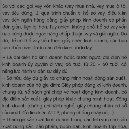
So với các gói vay vốn khác (vay mua nhà, vay mua ô tô,
vay tiêu dùng,…), quá trình chuẩn bị hồ sơ vay, điều kiện
vay tiền ngân hàng bằng giấy phép kinh doanh có phần
đơn giản, tiện lợi hơn. Tuy nhiên, không phải hồ sơ vay vốn
nào cũng được ngân hàng chấp thuận vay và giải ngân. Do
đó, để có thể vay tiền theo giấy phép kinh doanh, các bạn
cần thỏa mãn được các điều kiện dưới đây:
– Là đại diện hộ kinh doanh hoặc được người đại diện hộ
kinh doanh ủy quyền đi vay, độ tuổi từ 20 – 60 tuổi, có
năng lực hành vi dân sự đầy đủ.
– Sở hữu đầy đủ giấy tờ chứng minh hoạt động sản xuất,
kinh doanh của hộ gia đình: Giấy phép đăng ký kinh doanh,
chứng từ, sổ sách ghi chép về hoạt động kinh doanh, có
địa điểm sản xuất, giấy phép khác chứng minh hoạt động
kinh doanh (chứng chỉ hành nghề, giấy chứng nhận cơ sở
sản xuất đủ điều kiện ATTP, phòng chống cháy nổ,…)
– Tham gia sản xuất kinh doanh trong các lĩnh vực như sản
xuất nông sản, sản phẩm, buôn bán, kinh doanh tạp hóa,