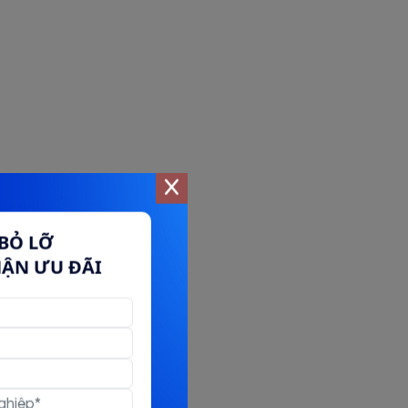
BỎ LỠ
HẬN ƯU ĐÃI