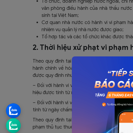
Tổ chức, doanh nghiệp nước ngoài, chi n
văn phòng điều hành của nhà thầu nước 
sinh tại Việt Nam;
Cơ quan nhà nước có hành vi vi phạm hà
nhiệm vụ quản lý nhà nước được giao;
Tổ hợp tác và các tổ chức khác được thàn
2. Thời hiệu xử phạt vi phạm
Theo quy định tại khoản 1 Điều 8 Nghị định N
hành chính về hóa đơn là 01 năm. Thời điểm 
được quy định như sau:
– Đối với hành vi vi phạm hành chính đang đượ
hiệu được tính từ ngày người có thẩm quyền th
– Đối với hành vi vi phạm hành chính đã kết th
tính từ ngày chấm dứt hành vi vi phạm.
Theo quy định tại khoản 2 Điều 8 Nghị định s
phạm thủ tục thuế là 02 năm, kể từ ngày thực 