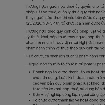
Trường hợp người nộp thuế ủy quyền cho tổ 
pháp luật về thuế, quản lý thuế quy định ngh
thay người nộp thuế thì nếu bên được ủy quyề
125/2020/NĐ-CP
thì tổ chức, cá nhân được ủ
Trường hợp theo quy định của pháp luật về th
ký thuế, khai, nộp thuế thay người nộp thuế 
phạm hành chính quy định tại Nghị định này t
phạm hành chính về thuế theo quy định tại
Ng
+ Tổ chức, cá nhân liên quan vi phạm hành chí
– Người nộp thuế là tổ chức bị xử phạt vi ph
Doanh nghiệp được thành lập và hoạt đ
chức tín dụng
,
Luật Kinh doanh bảo hiểm
các văn bản quy phạm pháp luật khác; đơ
trực tiếp kê khai, nộp thuế, sử dụng hóa 
Đơn vị sự nghiệp công lập, ngoài công lập
Tổ chức được thành lập và hoạt động th