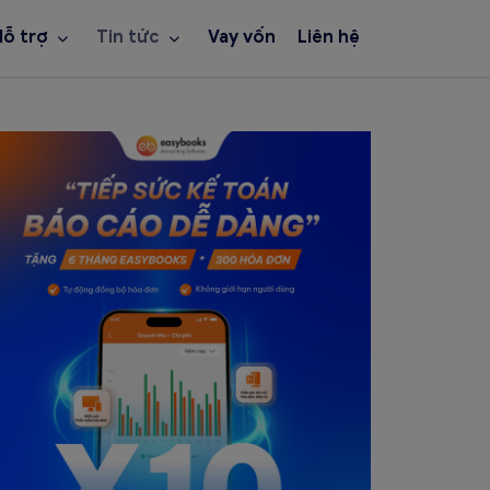
Hỗ trợ
Tin tức
Vay vốn
Liên hệ