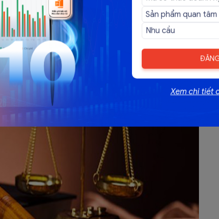
chưa đến mức truy cứu trách nhiệm hình sự, hành vi khai
 tăng số tiền thuế được miễn, giảm, hoàn là 05 năm, kể
ĐĂNG
Xem chi tiết 