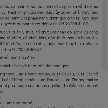
chức, cá nhân khác thực hiện các nghĩa vụ về thuế mà
ĩa vụ, trách nhiệm của bên được ủy quyền phải thực hiện
n có hành vi vi phạm hành chính quy định tại
Nghị định
y quyền bị xử phạt theo
Nghị định 125/2020/NĐ-CP
.
uế và quản lý thuế, tổ chức, cá nhân có nghĩa vụ đăng
mà tổ chức, cá nhân khai, nộp thuế thay có hành vi vi
hì tổ chức, cá nhân khai, nộp thuế thay bị xử phạt vi
hị định 125/2020/NĐ-CP
.
nh về thuế, hóa đơn.
ạm hành chính về thuế, hóa đơn bao gồm:
ộng theo
Luật Doanh nghiệp
,
Luật Đầu tư
,
Luật Các tổ
,
Luật Chứng khoán
,
Luật Dầu khí
,
Luật Thương mại
và
n vị phụ thuộc của doanh nghiệp, địa điểm kinh doanh
đơn;
;
eo
Luật Hợp tác xã
;