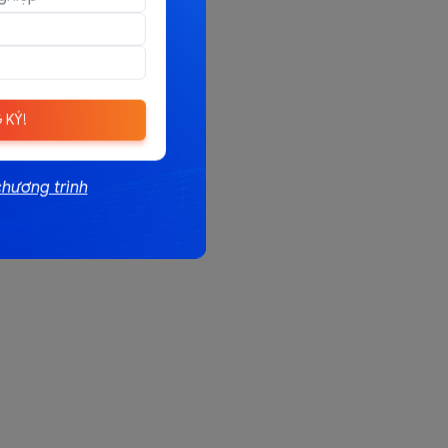
 KÝ!
chương trình