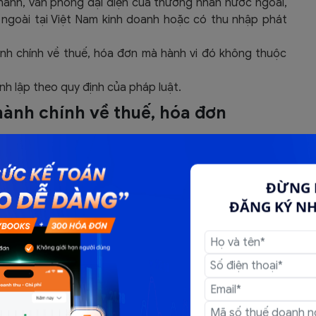
hánh, văn phòng đại diện của thương nhân nước ngoài,
ngoài tại Việt Nam kinh doanh hoặc có thu nhập phát
nh chính về thuế, hóa đơn mà hành vi đó không thuộc
h lập theo quy định của pháp luật.
 hành chính về thuế, hóa đơn
ghị định số 125/2020/NĐ-CP, thời hiệu xử phạt vi phạm
tính thời hiệu xử phạt vi phạm hành chính về hóa đơn
ĐỪNG 
c thực hiện quy định tại điểm c khoản 1 Điều 8 thì thời
ĐĂNG KÝ N
i hành công vụ phát hiện hành vi vi phạm.
úc quy định tại điểm d khoản 1 Điều 8 thì thời hiệu được
ố 125/2020/NĐ-CP, thời hiệu xử phạt đối với hành vi vi
hiện hành vi vi phạm.