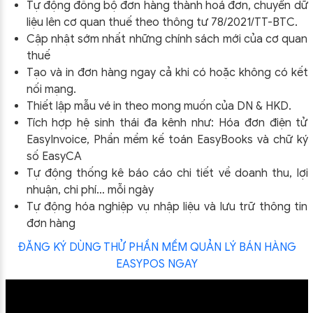
Tự động đồng bộ đơn hàng thành hoá đơn, chuyển dữ
liệu lên cơ quan thuế theo thông tư
78/2021/TT-BTC
.
Cập nhật sớm nhất những chính sách mới của cơ quan
thuế
Tạo và in đơn hàng ngay cả khi có hoặc không có kết
nối mạng.
Thiết lập mẫu vé in theo mong muốn của DN & HKD.
Tích hợp hệ sinh thái đa kênh như: Hóa đơn điện tử
EasyInvoice, Phần mềm kế toán EasyBooks và chữ ký
số EasyCA
Tự động thống kê báo cáo chi tiết về doanh thu, lợi
nhuận, chi phí… mỗi ngày
Tự động hóa nghiệp vụ nhập liệu và lưu trữ thông tin
đơn hàng
ĐĂNG KÝ DÙNG THỬ PHẦN MỀM QUẢN LÝ BÁN HÀNG
EASYPOS NGAY