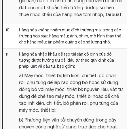
gia hạn) được tổ chức tín dụng bảo lãnh hoặc đã
đặt cọc một khoản tiền tương đương số tiền
thuế nhập khẩu của hàng hóa tạm nhập, tái xuất.
10
Hàng hóa không nhằm mục đích thương mại trong các
trường hợp sau: hàng mẫu; ảnh, phim, mô hình thay thế
cho hàng mẫu; ấn phẩm quảng cáo số lượng nhỏ.
11
Hàng hóa nhập khẩu để tạo tài sản cố định của đối
tượng được hưởng ưu đãi đầu tư theo quy định của
pháp luật về đầu tư, bao gồm:
a) Máy móc, thiết bị; linh kiện, chi tiết, bộ phận
rời, phụ tùng để lắp ráp đồng bộ hoặc sử dụng
đồng bộ với máy móc, thiết bị; nguyên liệu, vật tư
dùng để chế tạo máy móc, thiết bị hoặc để chế
tạo linh kiện, chi tiết, bộ phận rời, phụ tùng của
máy móc, thiết bị;
b) Phương tiện vận tải chuyên dùng trong dây
chuyền công nghệ sử dụng trực tiếp cho hoạt