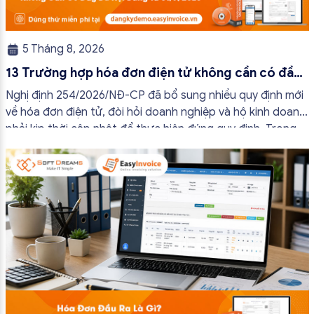
5 Tháng 8, 2026
13 Trường hợp hóa đơn điện tử không cần có đầy
đủ nội dung từ 01/7/2026
Nghị định 254/2026/NĐ-CP đã bổ sung nhiều quy định mới
về hóa đơn điện tử, đòi hỏi doanh nghiệp và hộ kinh doanh
phải kịp thời cập nhật để thực hiện đúng quy định. Trong
bài viết này, hóa đơn điện tử EasyInvoice sẽ chia sẻ 13
trường hợp hóa đơn điện tử không cần […]