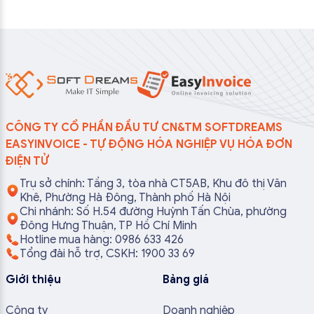
CÔNG TY CỔ PHẦN ĐẦU TƯ CN&TM SOFTDREAMS
EASYINVOICE - TỰ ĐỘNG HÓA NGHIỆP VỤ HÓA ĐƠN
ĐIỆN TỬ
Trụ sở chính: Tầng 3, tòa nhà CT5AB, Khu đô thị Văn
Khê, Phường Hà Đông, Thành phố Hà Nội
Chi nhánh: Số H.54 đường Huỳnh Tấn Chùa, phường
Đông Hưng Thuận, TP Hồ Chí Minh
Hotline mua hàng: 0986 633 426
Tổng đài hỗ trợ, CSKH: 1900 33 69
Giới thiệu
Bảng giá
Công ty
Doanh nghiệp