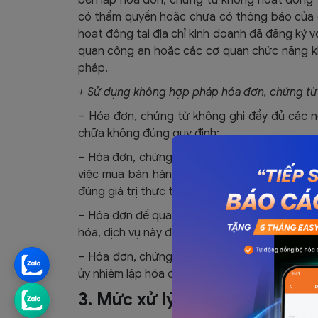
có thẩm quyền hoặc chưa có thông báo của c
hoạt động tại địa chỉ kinh doanh đã đăng ký
quan công an hoặc các cơ quan chức năng kh
pháp.
+ Sử dụng không hợp pháp hóa đơn, chứng từ l
– Hóa đơn, chứng từ không ghi đầy đủ các n
chữa không đúng quy định;
– Hóa đơn, chứng từ khống (hóa đơn, chứng từ
việc mua bán hàng hóa, dịch vụ không có t
đúng giá trị thực tế phát sinh hoặc lập hóa đơ
– Hóa đơn để quay vòng khi vận chuyển hàng
hóa, dịch vụ này để chứng minh cho hàng hóa,
– Hóa đơn, chứng từ của tổ chức, cá nhân k
ủy nhiệm lập hóa đơn) để hợp thức hóa hàng h
3. Mức xử lý vi phạm