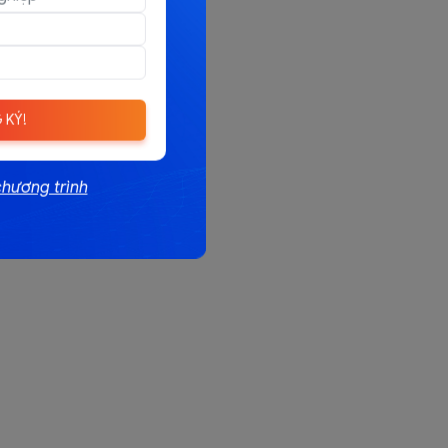
 KÝ!
chương trình