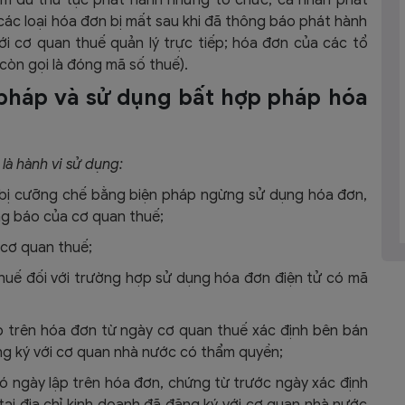
ác loại hóa đơn bị mất sau khi đã thông báo phát hành
i cơ quan thuế quản lý trực tiếp; hóa đơn của các tổ
òn gọi là đóng mã số thuế).
 pháp và sử dụng bất hợp pháp hóa
à hành vi sử dụng:
 bị cưỡng chế bằng biện pháp ngừng sử dụng hóa đơn,
g báo của cơ quan thuế;
 cơ quan thuế;
huế đối với trường hợp sử dụng hóa đơn điện tử có mã
p trên hóa đơn từ ngày cơ quan thuế xác định bên bán
ng ký với cơ quan nhà nước có thẩm quyền;
ó ngày lập trên hóa đơn, chứng từ trước ngày xác định
ại địa chỉ kinh doanh đã đăng ký với cơ quan nhà nước