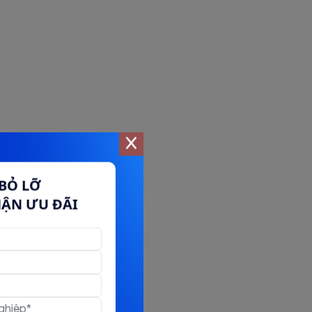
BỎ LỠ
HẬN ƯU ĐÃI