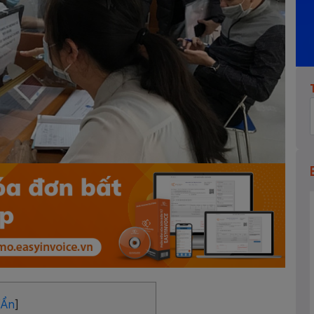
[
Ẩn
]