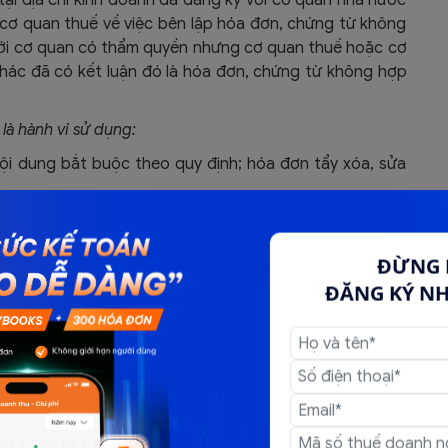
ơ quan thuế về việc bên lập hóa đơn, chứng từ không
 với cơ quan có thẩm quyền nhưng cơ quan thuế hoặc cơ
ác đã có kết luận đó là hóa đơn, chứng từ không hợp
à hành vi sử dụng:
ội dung bắt buộc theo quy định; hóa đơn tẩy xóa, sửa
 đã ghi các chỉ tiêu, nội dung nghiệp vụ kinh tế nhưng
hật một phần hoặc toàn bộ); hóa đơn phản ánh không
ĐỪNG 
n khống, lập hóa đơn giả;
ĐĂNG KÝ N
 hóa trong khâu lưu thông hoặc dùng hóa đơn của hàng
 dịch vụ khác;
hác (trừ hóa đơn của cơ quan thuế và trường hợp được
óa, dịch vụ mua vào hoặc hàng hóa, dịch vụ bán ra;