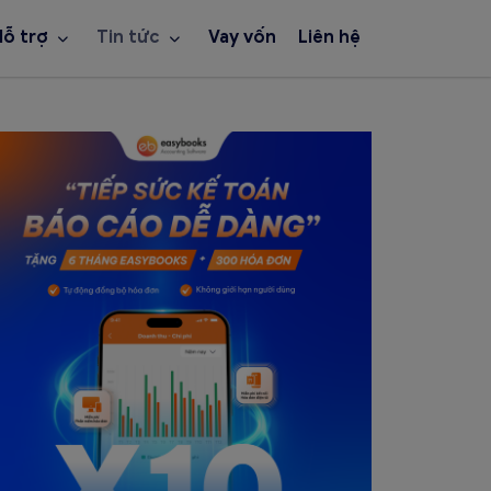
Hỗ trợ
Tin tức
Vay vốn
Liên hệ