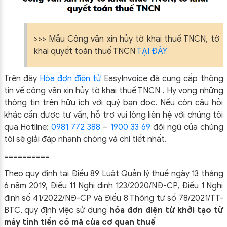
>>> Mẫu
Công văn xin hủy tờ khai thuế TNCN, tờ
khai quyết toán thuế TNCN
TẠI ĐÂY
Trên đây
Hóa đơn điện tử
EasyIn
voice đã cung cấp thông
tin về công văn xin hủy tờ khai thuế TNCN
.
Hy vọng những
thông tin trên hữu ích với quý bạn đọc. Nếu còn câu hỏi
khác cần được tư vấn, hỗ trợ vui lòng liên hệ với chúng tôi
qua Hotline:
0981 772 388
–
1900 33 69
đội ngũ của chúng
tôi sẽ giải đáp nhanh chóng và chi tiết nhất.
==========
Theo quy định tại Điều 89 Luật Quản lý thuế ngày 13 tháng
6 năm 2019, Điều 11 Nghị định 123/2020/NĐ-CP, Điều 1 Nghị
định số 41/2022/NĐ-CP và Điều 8 Thông tư số 78/2021/TT-
BTC, quy định việc sử dụng
hóa đơn điện tử khởi tạo từ
máy tính tiền có mã của cơ quan thuế