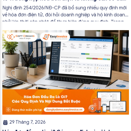
đủ nội dung từ 01/7/2026
Nghị định 254/2026/NĐ-CP đã bổ sung nhiều quy định mới
về hóa đơn điện tử, đòi hỏi doanh nghiệp và hộ kinh doanh
phải kịp thời cập nhật để thực hiện đúng quy định. Trong
bài viết này, hóa đơn điện tử EasyInvoice sẽ chia sẻ 13
trường hợp hóa đơn điện tử không cần […]
29 Tháng 7, 2026