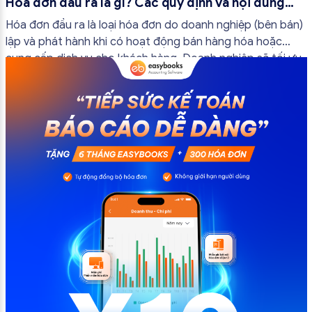
Hóa đơn đầu ra là gì? Các quy định và nội dung
bắt buộc mới nhất
Hóa đơn đầu ra là loại hóa đơn do doanh nghiệp (bên bán)
lập và phát hành khi có hoạt động bán hàng hóa hoặc
cung cấp dịch vụ cho khách hàng. Doanh nghiệp sẽ tối ưu
quy trình vận hành và tránh được những án phạt hành
chính không đáng có nếu nắm rõ […]