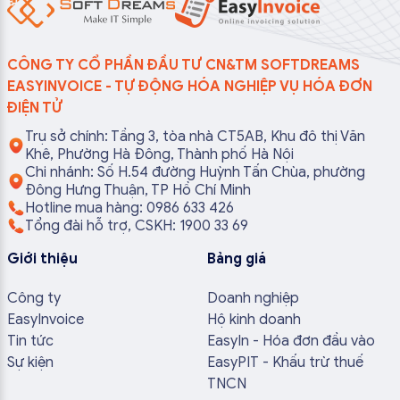
CÔNG TY CỔ PHẦN ĐẦU TƯ CN&TM SOFTDREAMS
EASYINVOICE - TỰ ĐỘNG HÓA NGHIỆP VỤ HÓA ĐƠN
ĐIỆN TỬ
Trụ sở chính: Tầng 3, tòa nhà CT5AB, Khu đô thị Văn
Khê, Phường Hà Đông, Thành phố Hà Nội
Chi nhánh: Số H.54 đường Huỳnh Tấn Chùa, phường
Đông Hưng Thuận, TP Hồ Chí Minh
Hotline mua hàng: 0986 633 426
Tổng đài hỗ trợ, CSKH: 1900 33 69
Giới thiệu
Bảng giá
Công ty
Doanh nghiệp
EasyInvoice
Hộ kinh doanh
Tin tức
EasyIn - Hóa đơn đầu vào
Sự kiện
EasyPIT - Khấu trừ thuế
TNCN