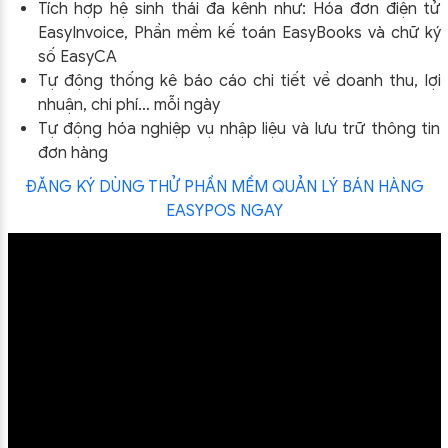
Tích hợp hệ sinh thái đa kênh như: Hóa đơn điện tử
EasyInvoice, Phần mềm kế toán EasyBooks và chữ ký
số EasyCA
Tự động thống kê báo cáo chi tiết về doanh thu, lợi
nhuận, chi phí… mỗi ngày
Tự động hóa nghiệp vụ nhập liệu và lưu trữ thông tin
đơn hàng
ĐĂNG KÝ DÙNG THỬ PHẦN MỀM QUẢN LÝ BÁN HÀNG
EASYPOS NGAY