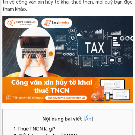
tin về công văn xin hủy tờ khai thuế tncn, mời quý bạn đọc
tham khảo.
Nội dung bài viết
[
Ẩn
]
1. Thuế TNCN là gì?