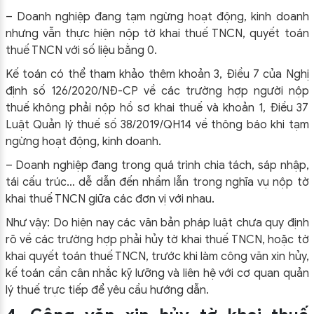
– Doanh nghiệp đang tạm ngừng hoạt động, kinh doanh
nhưng vẫn thực hiện nộp tờ khai thuế TNCN, quyết toán
thuế TNCN với số liệu bằng 0.
Kế toán có thể tham khảo thêm khoản 3, Điều 7 của Nghị
định số 126/2020/NĐ-CP về các trường hợp người nộp
thuế không phải nộp hồ sơ khai thuế và khoản 1, Điều 37
Luật Quản lý thuế số 38/2019/QH14 về thông báo khi tạm
ngừng hoạt động, kinh doanh.
– Doanh nghiệp đang trong quá trình chia tách, sáp nhập,
tái cấu trúc… dễ dẫn đến nhầm lẫn trong nghĩa vụ nộp tờ
khai thuế TNCN giữa các đơn vị với nhau.
Như vậy: Do hiện nay các văn bản pháp luật chưa quy định
rõ về các trường hợp phải hủy tờ khai thuế TNCN, hoặc tờ
khai quyết toán thuế TNCN, trước khi làm công văn xin hủy,
kế toán cần cân nhắc kỹ lưỡng và liên hệ với cơ quan quản
lý thuế trực tiếp để yêu cầu hướng dẫn.