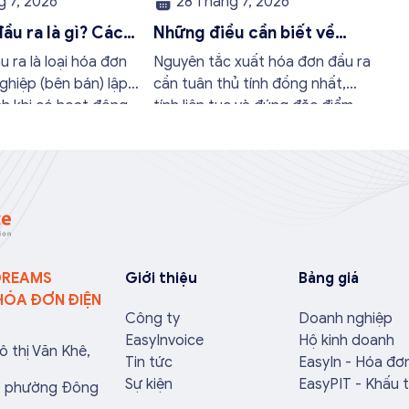
 7, 2026
28 Tháng 7, 2026
ầu ra là gì? Các
Những điều cần biết về
và nội dung bắt
nguyên tắc xuất hóa đơn
 ra là loại hóa đơn
Nguyên tắc xuất hóa đơn đầu ra
 nhất
đầu ra
ghiệp (bên bán) lập
cần tuân thủ tính đồng nhất,
nh khi có hoạt động
tính liên tục và đúng đặc điểm,
óa hoặc cung cấp
nội dung. Bởi những sai sót nhỏ
o khách hàng. Doanh
về mã số thuế, đơn giá hay ngày
ối ưu quy trình vận
lập có thể làm ảnh hưởng đến
ánh được những án
quá trình quyết toán thuế của
chính không đáng có
bạn. Kế toán có thể tham khảo
 […]
[…]
DREAMS
Giới thiệu
Bảng giá
HÓA ĐƠN ĐIỆN
Công ty
Doanh nghiệp
EasyInvoice
Hộ kinh doanh
ô thị Văn Khê,
Tin tức
EasyIn - Hóa đơ
Sự kiện
EasyPIT - Khấu 
a, phường Đông