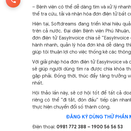
– Bệnh viện có thể dễ dàng tìm và xử lý nhan
thể tra cứu, tải và nhận hóa đơn điện tử bất 
Hiện tại, Softdreams đang triển khai hiệu qu
trên cả nước. Đại diện Bệnh viện Phú Nhuận,
đơn điện tử EasyInvoice chia sẻ “EasyInvoice
hành nhanh, quản lý hóa đơn khá dễ dàng th
giúp tôi thuận lợi cho việc thống kê các thông 
Với giải pháp hóa đơn điện tử EasyInvoice và
sẽ giúp người dùng tìm ra được chìa khóa th
gặp phải. Đồng thời, thúc đẩy tăng trưởng 
nhất.
Hội thảo lần này, sẽ cơ hội tốt để tất cả do
riêng có thể “đi tắt, đón đầu” tiếp cận nh
thực hiện chuyển đổi số thành công.
ĐĂNG KÝ DÙNG THỬ PHẦN 
Điện thoại:
0981 772 388 – 1900 56 56 53