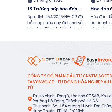
5 Tháng 8, 2026
29 Tháng
13 Trường hợp hóa đơn
Hóa đơn đ
điện tử không cần có đầy
quy định 
Nghị định 254/2026/NĐ-CP đã
Hóa đơn đầu
đủ nội dung từ 01/7/2026
buộc mới
bổ sung nhiều quy định mới về
do doanh n
hóa đơn điện tử, đòi hỏi doanh
và phát hà
nghiệp và hộ kinh doanh phải kịp
bán hàng h
thời cập nhật để thực hiện đúng
dịch vụ ch
quy định. Trong bài viết này, hóa
nghiệp sẽ t
đơn điện tử EasyInvoice sẽ chia
hành và tr
sẻ 13 trường hợp hóa đơn điện
phạt hành 
tử không cần […]
nếu nắm rõ
CÔNG TY CỔ PHẦN ĐẦU TƯ CN&TM SOFT
EASYINVOICE - TỰ ĐỘNG HÓA NGHIỆP VỤ 
TỬ
Trụ sở chính: Tầng 3, tòa nhà CT5AB, Khu đ
Phường Hà Đông, Thành phố Hà Nội
Chi nhánh: Số H.54 đường Huỳnh Tấn Chù
Hưng Thuận, TP Hồ Chí Minh