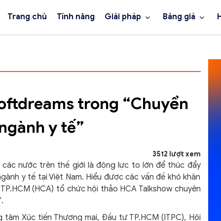
Trang chủ
Tính năng
Giải pháp
Bảng giá
ftdreams trong “Chuyển
 ngành y tế”
3512 lượt xem
các nước trên thế giới là động lực to lớn để thúc đẩy
gành y tế tại Việt Nam. Hiểu được các vấn đề khó khăn
c TP.HCM (HCA) tổ chức hội thảo HCA Talkshow chuyên
.
g tâm Xúc tiến Thương mại, Đầu tư TP.HCM (ITPC), Hội