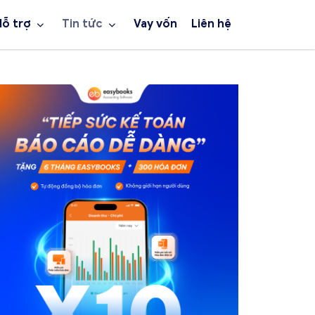
Hỗ trợ
Tin tức
Vay vốn
Liên hệ