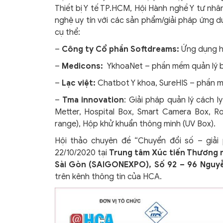
Thiết bị Y tế TP.HCM, Hội Hành nghề Y tư n
nghệ uy tín với các sản phẩm/giải pháp ứng d
cụ thể:
–
Công ty Cổ phần Softdreams:
Ứng dụng hó
–
Medicons:
YkhoaNet – phần mềm quản lý b
–
Lạc việt:
Chatbot Y khoa, SureHIS – phần mề
–
Tma innovation
: Giải pháp quản lý cách 
Metter, Hospital Box, Smart Camera Box, R
range), Hộp khử khuẩn thông minh (UV Box).
Hội thảo chuyên đề “Chuyển đổi số – giải
22/10/2020 tại
Trung tâm Xúc tiến Thương 
Sài Gòn (SAIGONEXPO), Số 92 – 96 Nguy
trên kênh thông tin của HCA.