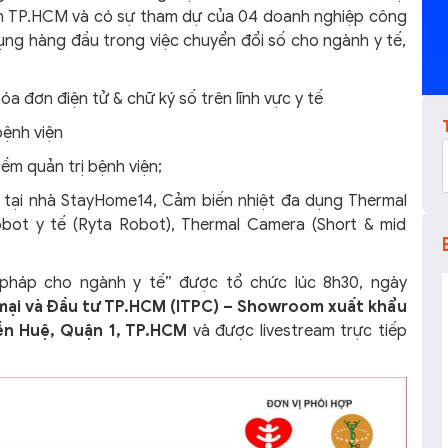
hân TP.HCM và có sự tham dự của 04 doanh nghiệp công
ụng hàng đầu trong việc chuyển đổi số cho ngành y tế,
a đơn điện tử & chữ ký số trên lĩnh vực y tế
ệnh viện
m quản trị bệnh viện;
ly tại nhà StayHome14, Cảm biến nhiệt đa dụng Thermal
obot y tế (Ryta Robot), Thermal Camera (Short & mid
 pháp cho ngành y tế” được tổ chức lúc 8h30, ngày
mại và Đầu tư TP.HCM (ITPC) – Showroom xuất khẩu
ễn Huệ, Quận 1, TP.HCM
và được livestream trực tiếp