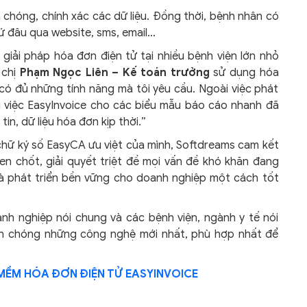
h chóng, chính xác các dữ liệu. Đồng thời, bệnh nhân có
cứ đâu qua website, sms, email…
ả giải pháp hóa đơn điện tử tại nhiều bệnh viện lớn nhỏ
 chị
Phạm Ngọc Liên – Kế toán trưởng
sử dụng hóa
 có đủ những tính năng mà tôi yêu cầu. Ngoài việc phát
ì việc EasyInvoice cho các biểu mẫu báo cáo nhanh đã
tin, dữ liệu hóa đơn kịp thời.”
 chữ ký số EasyCA ưu việt của mình, Softdreams cam kết
en chốt, giải quyết triệt đề mọi vấn đề khó khăn đang
và phát triển bền vững cho doanh nghiệp một cách tốt
anh nghiệp nói chung và các bệnh viện, ngành y tế nói
anh chóng những công nghệ mới nhất, phù hợp nhất để
MỀM HÓA ĐƠN ĐIỆN TỬ EASYINVOICE