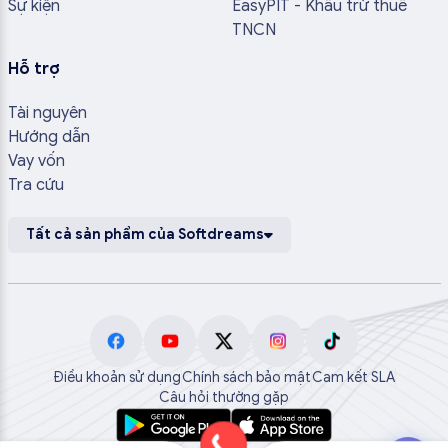
Sự kiện
EasyPIT - Khấu trừ thuế
TNCN
Hỗ trợ
Tài nguyên
Hướng dẫn
Vay vốn
Tra cứu
Tất cả sản phẩm của Softdreams
Điều khoản sử dụng
Chính sách bảo mật
Cam kết SLA
Câu hỏi thường gặp