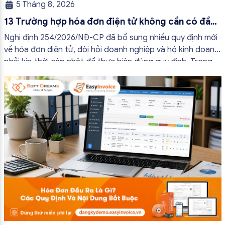
5 Tháng 8, 2026
13 Trường hợp hóa đơn điện tử không cần có đầy
đủ nội dung từ 01/7/2026
Nghị định 254/2026/NĐ-CP đã bổ sung nhiều quy định mới
về hóa đơn điện tử, đòi hỏi doanh nghiệp và hộ kinh doanh
phải kịp thời cập nhật để thực hiện đúng quy định. Trong
bài viết này, hóa đơn điện tử EasyInvoice sẽ chia sẻ 13
trường hợp hóa đơn điện tử không cần […]