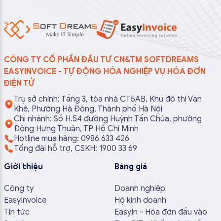
CÔNG TY CỔ PHẦN ĐẦU TƯ CN&TM SOFTDREAMS
EASYINVOICE - TỰ ĐỘNG HÓA NGHIỆP VỤ HÓA ĐƠN
ĐIỆN TỬ
Trụ sở chính: Tầng 3, tòa nhà CT5AB, Khu đô thị Văn
Khê, Phường Hà Đông, Thành phố Hà Nội
Chi nhánh: Số H.54 đường Huỳnh Tấn Chùa, phường
Đông Hưng Thuận, TP Hồ Chí Minh
Hotline mua hàng: 0986 633 426
Tổng đài hỗ trợ, CSKH: 1900 33 69
Giới thiệu
Bảng giá
Công ty
Doanh nghiệp
EasyInvoice
Hộ kinh doanh
Tin tức
EasyIn - Hóa đơn đầu vào