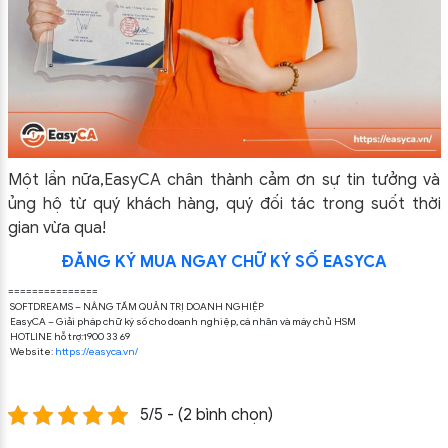
Một lần nữa,EasyCA chân thành cảm ơn sự tin tưởng và
ủng hộ từ quý khách hàng, quý đối tác trong suốt thời
gian vừa qua!
ĐĂNG KÝ MUA NGAY CHỮ KÝ SỐ EASYCA
===============
SOFTDREAMS – NÂNG TẦM QUẢN TRỊ DOANH NGHIỆP
EasyCA – Giải pháp chữ ký số cho doanh nghiệp, cá nhân và máy chủ HSM
HOTLINE hỗ trợ:1900 33 69
Website:
https://easyca.vn/
5/5 - (2 bình chọn)