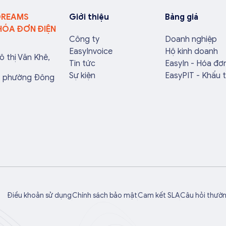
DREAMS
Giới thiệu
Bảng giá
HÓA ĐƠN ĐIỆN
Công ty
Doanh nghiệp
EasyInvoice
Hộ kinh doanh
ô thị Văn Khê,
Tin tức
EasyIn - Hóa đơ
Sự kiện
EasyPIT - Khấu 
a, phường Đông
Điều khoản sử dụng
Chính sách bảo mật
Cam kết SLA
Câu hỏi thườ