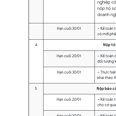
nghiệp có
nộp hồ sơ
doanh ng
Hạn cuối 30/01
– Kế toán t
có mới phải
4
Nộp tờ 
Hạn cuối 20/01
– Kế toán 
đối tượng 
Hạn cuối 30/01
– Thực hiệ
khai theo 
5
Nộp báo cá
Hạn cuối 20/01
– Kế toán 
cho cơ qua
Hạn cuối 30/01
– Kế toán 