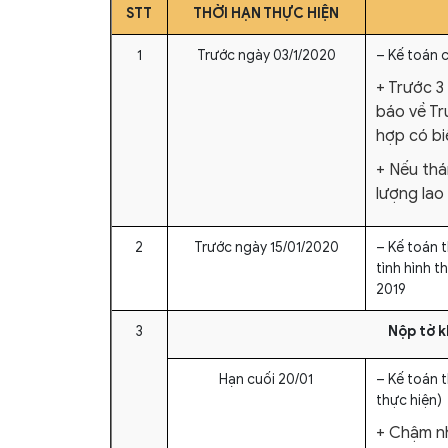
STT
THỜI HẠN THỰC HIỆN
1
Trước ngày 03/1/2020
– Kế toán 
+ Trước 3
báo về Tr
hợp có bi
+ Nếu thá
lượng lao
2
Trước ngày 15/01/2020
– Kế toán 
tình hình 
2019
3
Nộp tờ k
Hạn cuối 20/01
– Kế toán t
thực hiện)
+ Chậm nh