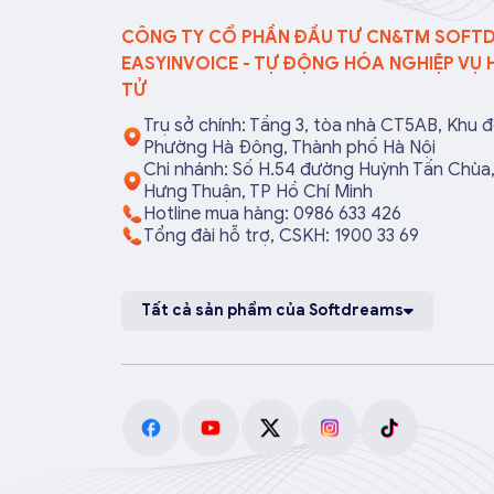
[…]
CÔNG TY CỔ PHẦN ĐẦU TƯ CN&TM SOFT
EASYINVOICE - TỰ ĐỘNG HÓA NGHIỆP VỤ 
TỬ
Trụ sở chính: Tầng 3, tòa nhà CT5AB, Khu đ
Phường Hà Đông, Thành phố Hà Nội
Chi nhánh: Số H.54 đường Huỳnh Tấn Chù
Hưng Thuận, TP Hồ Chí Minh
Hotline mua hàng: 0986 633 426
Tổng đài hỗ trợ, CSKH: 1900 33 69
Tất cả sản phẩm của Softdreams