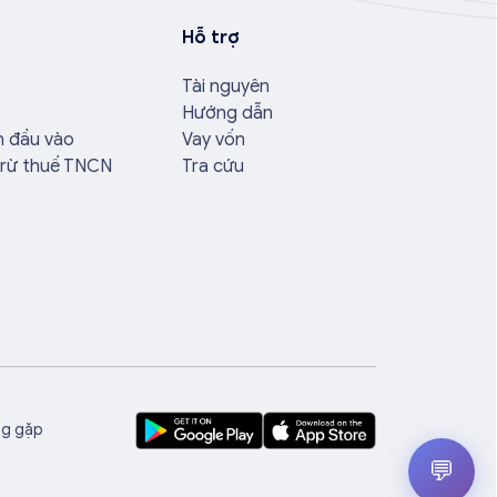
Hỗ trợ
Tài nguyên
Hướng dẫn
n đầu vào
Vay vốn
trừ thuế TNCN
Tra cứu
ng gặp
💬