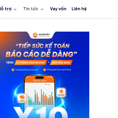
Hỗ trợ
Tin tức
Vay vốn
Liên hệ