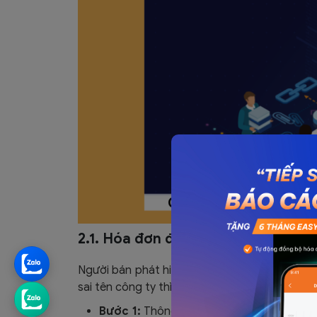
2.1. Hóa đơn điện tử bị sai tên cô
Người bán phát hiện hóa đơn điện tử đã đượ
sai tên công ty thì người bán:
Bước 1:
Thông báo với cơ quan thuế theo