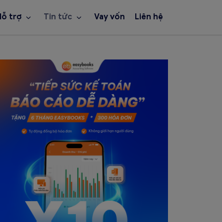
Hỗ trợ
Tin tức
Vay vốn
Liên hệ