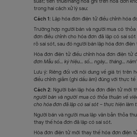
suất; tiền thuế/hàng hóa ghi trên hóa đơn kh
trong hai cách xử lý sau:
Cách 1
: Lập hóa đơn điện tử điều chỉnh hóa đơ
Trường hợp người bán và người mua có thỏa t
đơn điều chỉnh cho hóa đơn đã lập có sai sót
rõ sai sót, sau đó người bán lập hóa đơn điện 
Hóa đơn điện tử điều chỉnh hóa đơn điện tử đã
đơn Mẫu số… ký hiệu… số… ngày… tháng… năm
Lưu ý: Riêng đối với nội dung về giá trị trên 
điều chỉnh giảm (ghi dấu âm) đúng với thực tế 
Cách 2
: Người bán lập hóa đơn điện tử mới thay
người bán và người mua có thỏa thuận về việc
cho hóa đơn đã lập có sai sót – thực hiện làm 
Người bán và người mua lập văn bản thỏa thuậ
thay thế hóa đơn đã lập có sai sót.
Hóa đơn điện tử mới thay thế hóa đơn điện tử 