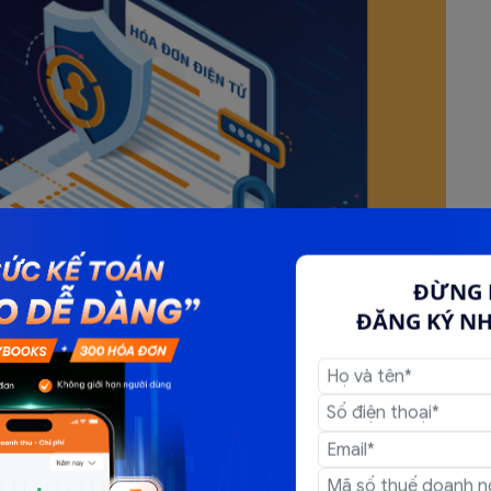
ĐỪNG 
ĐĂNG KÝ N
ng ty chưa gửi cho người mua
c cấp mã của cơ quan thuế chưa gửi cho người mua mà
 mẫu số 04/SS-HĐĐT => Cơ quan thuế thực hiện hủy