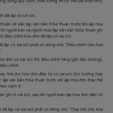
ông đúng quy cách, chất lượng thì có thể lựa chọn một
n đã lập có sai sót.
huận về việc lập văn bản thỏa thuận trước khi lập hóa
 thì người bán và người mua lập văn bản thỏa thuận ghi
tử điều chỉnh hóa đơn đã lập có sai sót.
 lập có sai sót phải có dòng chữ “
Điều chỉnh cho hóa
”.
hóa đơn có sai sót thì: điều chỉnh tăng (ghi dấu dương),
điều chỉnh.
 thế cho hóa đơn điện tử có sai sót (
trừ trường hợp
 lập văn bản thỏa thuận trước khi lập hóa đơn thay thế
theo cách 1
):
n ghi rõ sai sót, sau đó người bán lập hóa đơn điện tử
đã lập có sai sót phải có dòng chữ “
Thay thế cho hóa