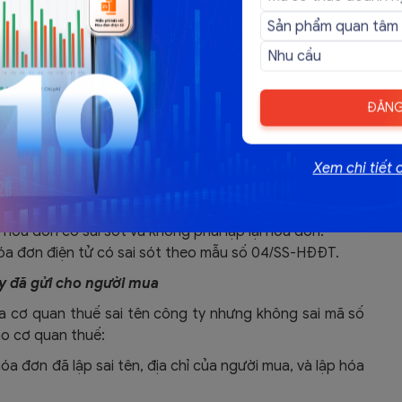
ót lưu trên hệ thống của cơ quan thuế.
, ký số gửi cơ quan thuế để cấp mã hóa đơn mới thay
ông ty không sai các nội dung khác đã gửi
ĐĂNG
ửi cho người mua
Xem chi tiết 
an thuế sai tên công ty nhưng không sai mã số thuế,
hóa đơn có sai sót và không phải lập lại hóa đơn.
hóa đơn điện tử có sai sót theo mẫu số 04/SS-HĐĐT.
ty đã gửi cho người mua
 cơ quan thuế sai tên công ty nhưng không sai mã số
ho cơ quan thuế:
a đơn đã lập sai tên, địa chỉ của người mua, và lập hóa