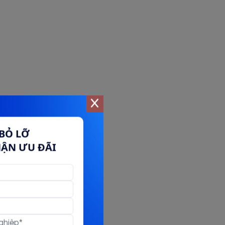
BỎ LỠ
HẬN ƯU ĐÃI