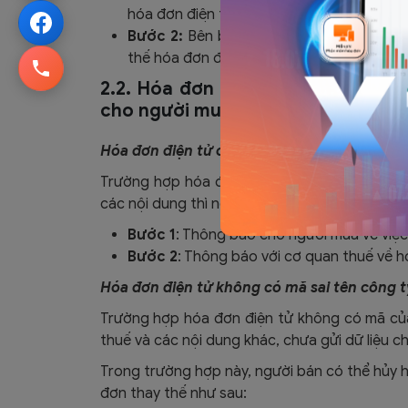
hóa đơn điện tử đã được cấp mã có sai s
Bước 2:
Bên bán lập hóa đơn điện tử mới
thế hóa đơn đã lập để gửi cho người mua.
2.2. Hóa đơn điện tử bị sai tên c
cho người mua
Hóa đơn điện tử có mã sai tên công ty đã g
Trường hợp hóa đơn điện tử có mã của cơ qu
các nội dung thì người bán:
Bước 1
: Thông báo cho người mua về việc 
Bước 2
: Thông báo với cơ quan thuế về 
Hóa đơn điện tử không có mã sai tên công 
Trường hợp hóa đơn điện tử không có mã của
thuế và các nội dung khác, chưa gửi dữ liệu c
Trong trường hợp này, người bán có thể hủy hó
đơn thay thế như sau: