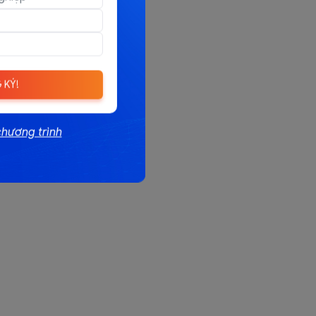
 KÝ!
chương trình