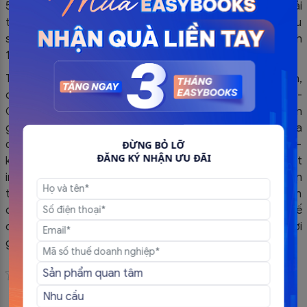
51/2010/NĐ-CP và Nghị định 04/2014/NĐ thì đơn vị phải
thực hiện gửi dữ liệu hóa đơn đến cơ quan thuế theo Mẫu
số 03/DL-HĐĐT Phụ lục 1A ban hành kèm theo Nghị định
123/2020 cùng với việc nộp tờ khai thuế giá trị gia tăng.
Theo đó, từ ngày 01/7/2022 những thay đổi về hóa đơn,
chứng từ sẽ được áp dụng theo Nghị định 123/2020/NĐ-
CP. Doanh nghiệp tổ chức được tiếp tục sử dụng hóa đơn
giấy đến hết 30/6/2020, tuy nhiên chỉ được sử dụng hóa
đơn giấy đã thông báo phát hành trước ngày 19/10/2020 –
ĐỪNG BỎ LỠ
ĐĂNG KÝ NHẬN ƯU ĐÃI
không được thông báo phát hành và sử dụng hóa đơn đặt
in, tự in sau ngày 19/10/2020. Việc chuyển đổi hóa đơn điện
tử sớm trong năm 2020 luôn được Chính Phủ khuyến khích
doanh nghiệp trên cả nước sử dụng nhằm nâng cao lợi thế
cạnh tranh doanh nghiệp, tiết kiệm tối đa chi phí và thời
gian trong việc in ấn, vận chuyển hóa đơn.
Đánh giá bài viết