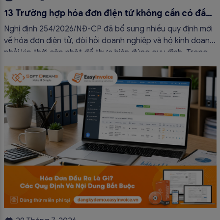
13 Trường hợp hóa đơn điện tử không cần có đầy
đủ nội dung từ 01/7/2026
Nghị định 254/2026/NĐ-CP đã bổ sung nhiều quy định mới
về hóa đơn điện tử, đòi hỏi doanh nghiệp và hộ kinh doanh
phải kịp thời cập nhật để thực hiện đúng quy định. Trong
bài viết này, hóa đơn điện tử EasyInvoice sẽ chia sẻ 13
trường hợp hóa đơn điện tử không cần […]