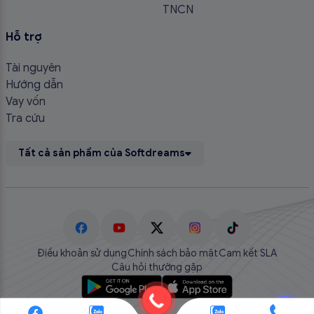
TNCN
Hỗ trợ
Tài nguyên
Hướng dẫn
Vay vốn
Tra cứu
Tất cả sản phẩm của Softdreams
Điều khoản sử dụng
Chính sách bảo mật
Cam kết SLA
Câu hỏi thường gặp
💬