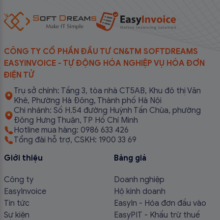
CÔNG TY CỔ PHẦN ĐẦU TƯ CN&TM SOFTDREAMS
EASYINVOICE - TỰ ĐỘNG HÓA NGHIỆP VỤ HÓA ĐƠN
ĐIỆN TỬ
Trụ sở chính: Tầng 3, tòa nhà CT5AB, Khu đô thị Văn
Khê, Phường Hà Đông, Thành phố Hà Nội
Chi nhánh: Số H.54 đường Huỳnh Tấn Chùa, phường
Đông Hưng Thuận, TP Hồ Chí Minh
Hotline mua hàng: 0986 633 426
Tổng đài hỗ trợ, CSKH: 1900 33 69
Giới thiệu
Bảng giá
Công ty
Doanh nghiệp
EasyInvoice
Hộ kinh doanh
Tin tức
EasyIn - Hóa đơn đầu vào
Sự kiện
EasyPIT - Khấu trừ thuế