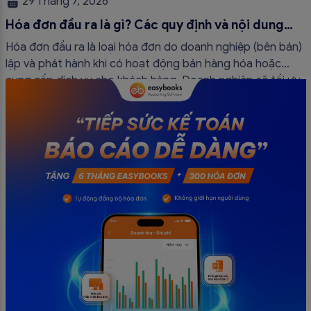
29 Tháng 7, 2026
Hóa đơn đầu ra là gì? Các quy định và nội dung
bắt buộc mới nhất
Hóa đơn đầu ra là loại hóa đơn do doanh nghiệp (bên bán)
lập và phát hành khi có hoạt động bán hàng hóa hoặc
cung cấp dịch vụ cho khách hàng. Doanh nghiệp sẽ tối ưu
quy trình vận hành và tránh được những án phạt hành
chính không đáng có nếu nắm rõ […]