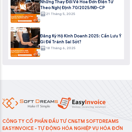
Những Thay Đổi Về Hóa Đơn Điện Tử
Theo Nghị Định 70/2025/NĐ-CP
21 Tháng 5, 2025
Đăng Ký Hộ Kinh Doanh 2025: Cần Lưu Ý
Gì Để Tránh Sai Sót?
18 Tháng 6, 2025
CÔNG TY CỔ PHẦN ĐẦU TƯ CN&TM SOFTDREAMS
EASYINVOICE - TỰ ĐỘNG HÓA NGHIỆP VỤ HÓA ĐƠN