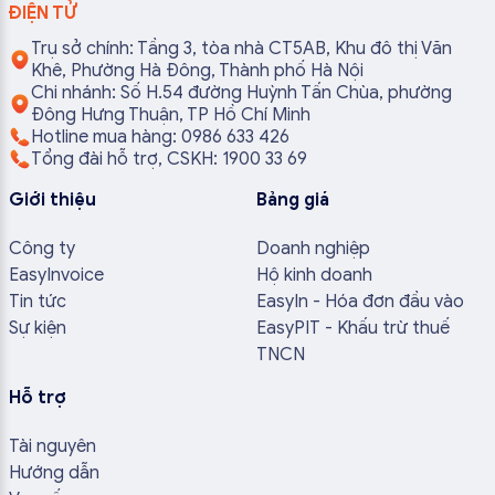
ĐIỆN TỬ
Trụ sở chính: Tầng 3, tòa nhà CT5AB, Khu đô thị Văn
Khê, Phường Hà Đông, Thành phố Hà Nội
Chi nhánh: Số H.54 đường Huỳnh Tấn Chùa, phường
Đông Hưng Thuận, TP Hồ Chí Minh
Hotline mua hàng: 0986 633 426
Tổng đài hỗ trợ, CSKH: 1900 33 69
Giới thiệu
Bảng giá
Công ty
Doanh nghiệp
EasyInvoice
Hộ kinh doanh
Tin tức
EasyIn - Hóa đơn đầu vào
Sự kiện
EasyPIT - Khấu trừ thuế
TNCN
Hỗ trợ
Tài nguyên
Hướng dẫn