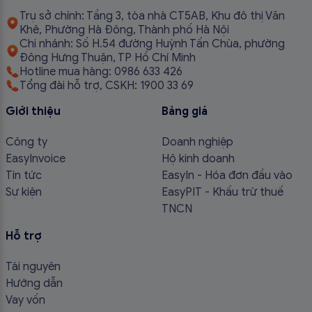
Trụ sở chính: Tầng 3, tòa nhà CT5AB, Khu đô thị Văn
Khê, Phường Hà Đông, Thành phố Hà Nội
Chi nhánh: Số H.54 đường Huỳnh Tấn Chùa, phường
Đông Hưng Thuận, TP Hồ Chí Minh
Hotline mua hàng: 0986 633 426
Tổng đài hỗ trợ, CSKH: 1900 33 69
Giới thiệu
Bảng giá
Công ty
Doanh nghiệp
EasyInvoice
Hộ kinh doanh
Tin tức
EasyIn - Hóa đơn đầu vào
Sự kiện
EasyPIT - Khấu trừ thuế
TNCN
Hỗ trợ
Tài nguyên
Hướng dẫn
Vay vốn