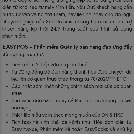
hỗ trợ Quý khách hàng trong nghiệp vụ sử dụng
hóa đơn
điện tử khởi tạo từ máy tính tiền. Nếu Quý khách hàng cần
được tư vấn và hỗ trợ thêm, hãy liên hệ ngay cho đội ngũ
chuyên nghiệp của
SoftDreams, chúng tôi cam kết hỗ trợ
khách hàng kịp thời 24/7 trong suốt quá trình sử dụng
phần mềm.
EASYPOS
– Phần mềm Quản lý bán hàng đáp ứng đầy
đủ nghiệp vụ như:
Liên kết trực tiếp với cơ quan thuế
Tự động đồng bộ đơn hàng thành hoá đơn, chuyển dữ
liệu lên cơ quan thuế theo thông tư
78/2021/TT-BTC
.
Cập nhật sớm nhất những chính sách mới của cơ quan
thuế
Tạo và in đơn hàng ngay cả khi có hoặc không có kết
nối mạng.
Thiết lập mẫu vé in theo mong muốn của DN & HKD.
Tích hợp hệ sinh thái đa kênh như: Hóa đơn điện tử
EasyInvoice, Phần mềm kế toán EasyBooks và chữ ký