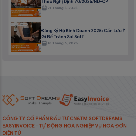
Theo Nghị Định 70/2025/NĐ-CP
21 Tháng 5, 2025
Đăng Ký Hộ Kinh Doanh 2025: Cần Lưu Ý
Gì Để Tránh Sai Sót?
18 Tháng 6, 2025
CÔNG TY CỔ PHẦN ĐẦU TƯ CN&TM SOFTDREAMS
EASYINVOICE - TỰ ĐỘNG HÓA NGHIỆP VỤ HÓA ĐƠN
ĐIỆN TỬ