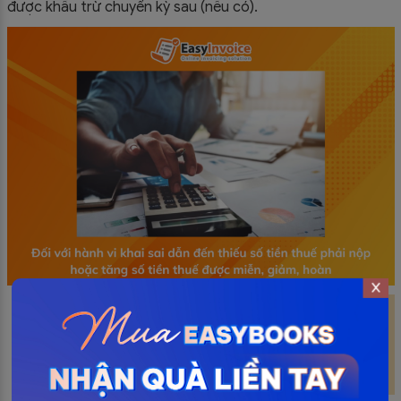
được khấu trừ chuyển kỳ sau (nếu có).
Có thể bạn quan tâm:
Doanh Nghiệp Tổ Chức
Làm Thêm Giờ 2024 Có Phải Thông Báo Cho Cơ
Quan Nhà Nước?