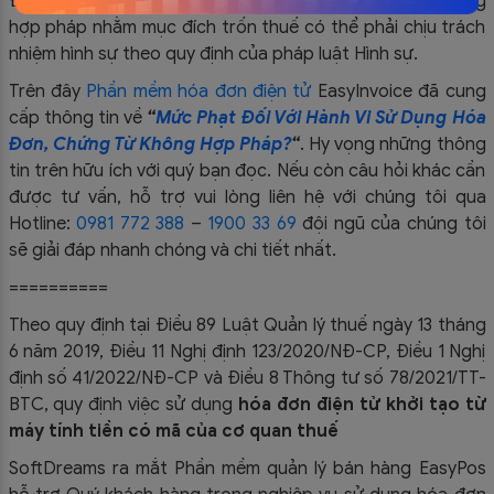
Đối tượng có hành vi sử dụng hóa đơn, chứng từ không
hợp pháp nhằm mục đích trốn thuế có thể phải chịu trách
nhiệm hình sự theo quy định của pháp luật Hình sự.
Trên đây
Phần mềm hóa đơn điện tử
EasyIn
voice đã cung
cấp thông tin về
“
Mức Phạt Đối Với Hành Vi Sử Dụng Hóa
Đơn, Chứng Từ Không Hợp Pháp?
“
.
Hy vọng những thông
tin trên hữu ích với quý bạn đọc. Nếu còn câu hỏi khác cần
được tư vấn, hỗ trợ vui lòng liên hệ với chúng tôi qua
Hotline:
0981 772 388
–
1900 33 69
đội ngũ của chúng tôi
sẽ giải đáp nhanh chóng và chi tiết nhất.
==========
Theo quy định tại Điều 89 Luật Quản lý thuế ngày 13 tháng
6 năm 2019, Điều 11 Nghị định 123/2020/NĐ-CP, Điều 1 Nghị
định số 41/2022/NĐ-CP và Điều 8 Thông tư số 78/2021/TT-
BTC, quy định việc sử dụng
hóa đơn điện tử khởi tạo từ
máy tính tiền có mã của cơ quan thuế
SoftDreams ra mắt Phần mềm quản lý bán hàng EasyPos