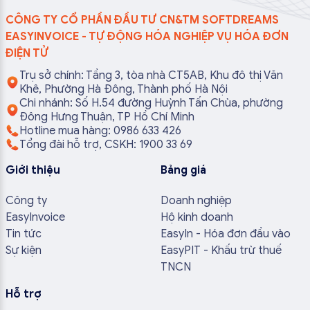
CÔNG TY CỔ PHẦN ĐẦU TƯ CN&TM SOFTDREAMS
EASYINVOICE - TỰ ĐỘNG HÓA NGHIỆP VỤ HÓA ĐƠN
ĐIỆN TỬ
Trụ sở chính: Tầng 3, tòa nhà CT5AB, Khu đô thị Văn
Khê, Phường Hà Đông, Thành phố Hà Nội
Chi nhánh: Số H.54 đường Huỳnh Tấn Chùa, phường
Đông Hưng Thuận, TP Hồ Chí Minh
Hotline mua hàng: 0986 633 426
Tổng đài hỗ trợ, CSKH: 1900 33 69
Giới thiệu
Bảng giá
Công ty
Doanh nghiệp
EasyInvoice
Hộ kinh doanh
Tin tức
EasyIn - Hóa đơn đầu vào
Sự kiện
EasyPIT - Khấu trừ thuế
TNCN
Hỗ trợ