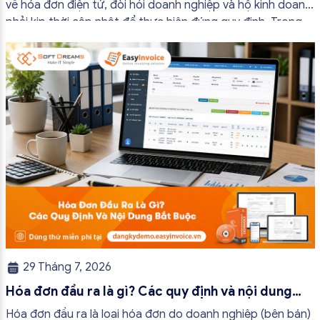
về hóa đơn điện tử, đòi hỏi doanh nghiệp và hộ kinh doanh
phải kịp thời cập nhật để thực hiện đúng quy định. Trong
bài viết này, hóa đơn điện tử EasyInvoice sẽ chia sẻ 13
trường hợp hóa đơn điện tử không cần […]
29 Tháng 7, 2026
Hóa đơn đầu ra là gì? Các quy định và nội dung
bắt buộc mới nhất
Hóa đơn đầu ra là loại hóa đơn do doanh nghiệp (bên bán)