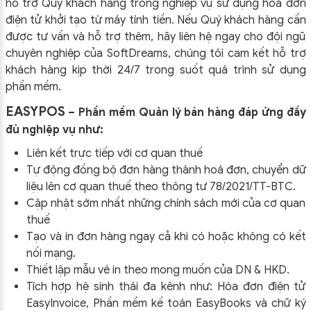
hỗ trợ Quý khách hàng trong nghiệp vụ sử dụng
hóa đơn
điện tử khởi tạo từ máy tính tiền. Nếu Quý khách hàng cần
được tư vấn và hỗ trợ thêm, hãy liên hệ ngay cho đội ngũ
chuyên nghiệp của
SoftDreams, chúng tôi cam kết hỗ trợ
khách hàng kịp thời 24/7 trong suốt quá trình sử dụng
phần mềm.
EASYPOS
– Phần mềm Quản lý bán hàng đáp ứng đầy
đủ nghiệp vụ như:
Liên kết trực tiếp với cơ quan thuế
Tự động đồng bộ đơn hàng thành hoá đơn, chuyển dữ
liệu lên cơ quan thuế theo thông tư
78/2021/TT-BTC
.
Cập nhật sớm nhất những chính sách mới của cơ quan
thuế
Tạo và in đơn hàng ngay cả khi có hoặc không có kết
nối mạng.
Thiết lập mẫu vé in theo mong muốn của DN & HKD.
Tích hợp hệ sinh thái đa kênh như: Hóa đơn điện tử
EasyInvoice, Phần mềm kế toán EasyBooks và chữ ký