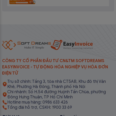
CÔNG TY CỔ PHẦN ĐẦU TƯ CN&TM SOFTDREAMS
EASYINVOICE - TỰ ĐỘNG HÓA NGHIỆP VỤ HÓA ĐƠN
ĐIỆN TỬ
Trụ sở chính: Tầng 3, tòa nhà CT5AB, Khu đô thị Văn
Khê, Phường Hà Đông, Thành phố Hà Nội
Chi nhánh: Số H.54 đường Huỳnh Tấn Chùa, phường
Đông Hưng Thuận, TP Hồ Chí Minh
Hotline mua hàng: 0986 633 426
Tổng đài hỗ trợ, CSKH: 1900 33 69