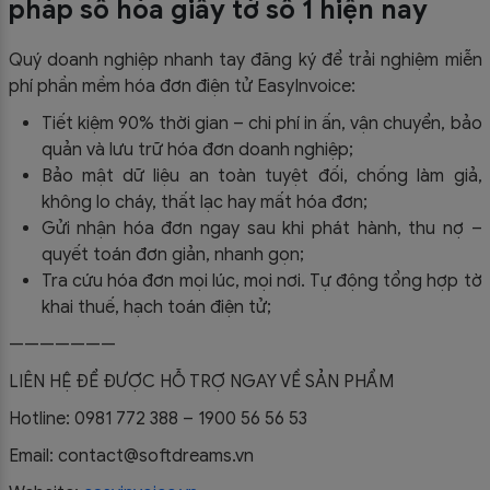
pháp số hóa giấy tờ số 1 hiện nay
Quý doanh nghiệp nhanh tay đăng ký để trải nghiệm miễn
phí phần mềm hóa đơn điện tử EasyInvoice:
Tiết kiệm 90% thời gian – chi phí in ấn, vận chuyển, bảo
quản và lưu trữ hóa đơn doanh nghiệp;
Bảo mật dữ liệu an toàn tuyệt đối, chống làm giả,
không lo cháy, thất lạc hay mất hóa đơn;
Gửi nhận hóa đơn ngay sau khi phát hành, thu nợ –
quyết toán đơn giản, nhanh gọn;
Tra cứu hóa đơn mọi lúc, mọi nơi. Tự động tổng hợp tờ
khai thuế, hạch toán điện tử;
———————
LIÊN HỆ ĐỂ ĐƯỢC HỖ TRỢ NGAY VỀ SẢN PHẨM
Hotline: 0981 772 388 – 1900 56 56 53
Email: contact@softdreams.vn