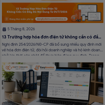
5 Tháng 8, 2026
13 Trường hợp hóa đơn điện tử không cần có đầy
đủ nội dung từ 01/7/2026
Nghị định 254/2026/NĐ-CP đã bổ sung nhiều quy định mới
về hóa đơn điện tử, đòi hỏi doanh nghiệp và hộ kinh doanh
phải kịp thời cập nhật để thực hiện đúng quy định. Trong
bài viết này, hóa đơn điện tử EasyInvoice sẽ chia sẻ 13
trường hợp hóa đơn điện tử không cần […]