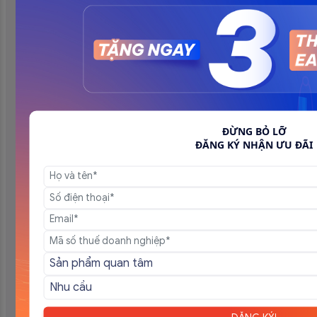
Các trường hợp không phải xuất hóa
đơn điện tử 2026
7 Tháng 8, 2026
13 Trường hợp hóa đơn điện tử không
ĐỪNG BỎ LỠ
cần có đầy đủ nội dung từ 01/7/2026
ĐĂNG KÝ NHẬN ƯU ĐÃI
5 Tháng 8, 2026
Hóa đơn đầu ra là gì? Các quy định và
nội dung bắt buộc mới nhất
29 Tháng 7, 2026
Những điều cần biết về nguyên tắc
xuất hóa đơn đầu ra