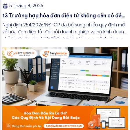
5 Tháng 8, 2026
13 Trường hợp hóa đơn điện tử không cần có đầy
đủ nội dung từ 01/7/2026
Nghị định 254/2026/NĐ-CP đã bổ sung nhiều quy định mới
về hóa đơn điện tử, đòi hỏi doanh nghiệp và hộ kinh doanh
phải kịp thời cập nhật để thực hiện đúng quy định. Trong
bài viết này, hóa đơn điện tử EasyInvoice sẽ chia sẻ 13
trường hợp hóa đơn điện tử không cần […]