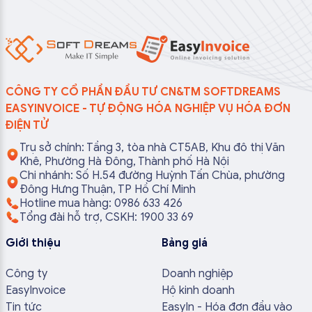
CÔNG TY CỔ PHẦN ĐẦU TƯ CN&TM SOFTDREAMS
EASYINVOICE - TỰ ĐỘNG HÓA NGHIỆP VỤ HÓA ĐƠN
ĐIỆN TỬ
Trụ sở chính: Tầng 3, tòa nhà CT5AB, Khu đô thị Văn
Khê, Phường Hà Đông, Thành phố Hà Nội
Chi nhánh: Số H.54 đường Huỳnh Tấn Chùa, phường
Đông Hưng Thuận, TP Hồ Chí Minh
Hotline mua hàng: 0986 633 426
Tổng đài hỗ trợ, CSKH: 1900 33 69
Giới thiệu
Bảng giá
Công ty
Doanh nghiệp
EasyInvoice
Hộ kinh doanh
Tin tức
EasyIn - Hóa đơn đầu vào