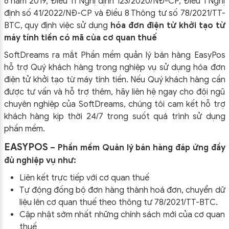
6 năm 2019, Điều 11 Nghị định 123/2020/NĐ-CP, Điều 1 Nghị
định số 41/2022/NĐ-CP và Điều 8 Thông tư số 78/2021/TT-
BTC, quy định việc sử dụng
hóa đơn điện tử khởi tạo từ
máy tính tiền có mã của cơ quan thuế
SoftDreams ra mắt Phần mềm quản lý bán hàng EasyPos
hỗ trợ Quý khách hàng trong nghiệp vụ sử dụng
hóa đơn
điện tử khởi tạo từ máy tính tiền. Nếu Quý khách hàng cần
được tư vấn và hỗ trợ thêm, hãy liên hệ ngay cho đội ngũ
chuyên nghiệp của
SoftDreams, chúng tôi cam kết hỗ trợ
khách hàng kịp thời 24/7 trong suốt quá trình sử dụng
phần mềm.
EASYPOS
– Phần mềm Quản lý bán hàng đáp ứng đầy
đủ nghiệp vụ như:
Liên kết trực tiếp với cơ quan thuế
Tự động đồng bộ đơn hàng thành hoá đơn, chuyển dữ
liệu lên cơ quan thuế theo thông tư
78/2021/TT-BTC
.
Cập nhật sớm nhất những chính sách mới của cơ quan
thuế