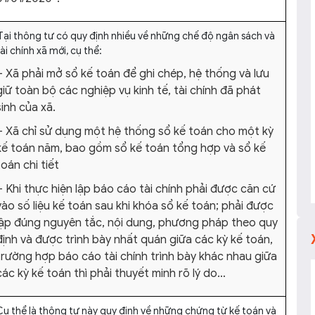
Tại thông tư có quy định nhiều về những chế độ ngân sách và
ài chính xã mới, cụ thể:
– Xã phải mở sổ kế toán để ghi chép, hệ thống và lưu
giữ toàn bộ các nghiệp vụ kinh tế, tài chính đã phát
sinh của xã.
– Xã chỉ sử dụng một hệ thống sổ kế toán cho một kỳ
kế toán năm, bao gồm sổ kế toán tổng hợp và sổ kế
toán chi tiết
– Khi thực hiện lập báo cáo tài chính phải được căn cứ
vào số liệu kế toán sau khi khóa sổ kế toán; phải được
lập đúng nguyên tắc, nội dung, phương pháp theo quy
định và được trình bày nhất quán giữa các kỳ kế toán,
trường hợp báo cáo tài chính trình bày khác nhau giữa
các kỳ kế toán thì phải thuyết minh rõ lý do…
Cụ thể là thông tư này quy định về những chứng từ kế toán và