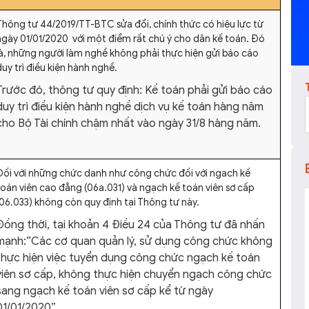
Thông tư 44/2019/TT-BTC sửa đổi, chính thức có hiệu lực từ
ngày 01/01/2020 với một điểm rất chú ý cho dân kế toán. Đó
là, những người làm nghề không phải thực hiện gửi báo cáo
uy trì điều kiện hành nghề.
Trước đó, thông tư quy định: Kế toán phải gửi báo cáo
duy trì điều kiện hành nghề dịch vụ kế toán hàng năm
cho Bộ Tài chính chậm nhất vào ngày 31/8 hàng năm.
Đối với những chức danh như công chức đối với ngach kế
toán viên cao đẳng (06a.031) và ngạch kế toán viên sơ cấp
(06.033) không còn quy định tại Thông tư này.
Đồng thời, tại khoản 4 Điều 24 của Thông tư đã nhấn
mạnh:
“Các cơ quan quản lý, sử dụng công chức không
thực hiện việc tuyển dụng công chức ngạch kế toán
viên sơ cấp, không thực hiện chuyển ngạch công chức
sang ngạch kế toán viên sơ cấp kể từ ngày
01/01/2020”.