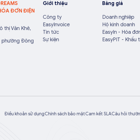
DREAMS
Giới thiệu
Bảng giá
HÓA ĐƠN ĐIỆN
Công ty
Doanh nghiệp
EasyInvoice
Hộ kinh doanh
ô thị Văn Khê,
Tin tức
EasyIn - Hóa đơ
Sự kiện
EasyPIT - Khấu 
a, phường Đông
Điều khoản sử dụng
Chính sách bảo mật
Cam kết SLA
Câu hỏi thườ