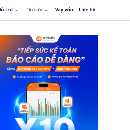
Hỗ trợ
Tin tức
Vay vốn
Liên hệ