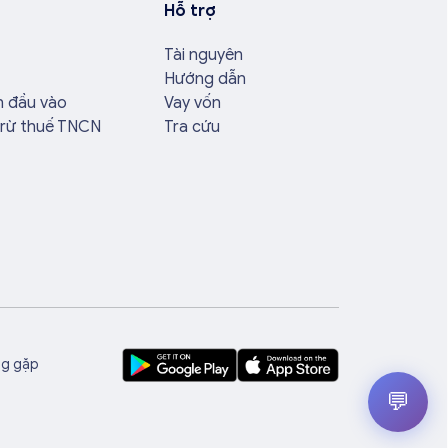
Hỗ trợ
Tài nguyên
Hướng dẫn
n đầu vào
Vay vốn
trừ thuế TNCN
Tra cứu
ng gặp
💬