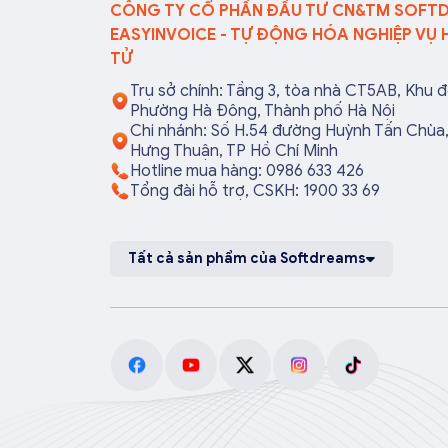
CÔNG TY CỔ PHẦN ĐẦU TƯ CN&TM SOFT
EASYINVOICE - TỰ ĐỘNG HÓA NGHIỆP VỤ 
TỬ
Trụ sở chính: Tầng 3, tòa nhà CT5AB, Khu đ
Phường Hà Đông, Thành phố Hà Nội
Chi nhánh: Số H.54 đường Huỳnh Tấn Chù
Hưng Thuận, TP Hồ Chí Minh
Hotline mua hàng: 0986 633 426
Tổng đài hỗ trợ, CSKH: 1900 33 69
Tất cả sản phẩm của Softdreams