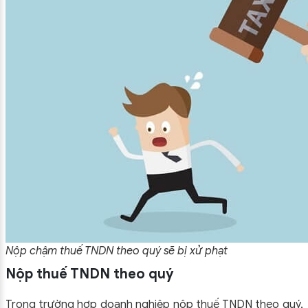
Nộp chậm thuế TNDN theo quý sẽ bị xử phạt
Nộp thuế TNDN theo quý
Trong trường hợp doanh nghiệp nộp thuế TNDN theo quý,