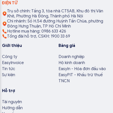
ĐIỆN TỬ
Trụ sở chính: Tầng 3, tòa nhà CT5AB, Khu đô thị Văn
Khê, Phường Hà Đông, Thành phố Hà Nội
Chi nhánh: Số H.54 đường Huỳnh Tấn Chùa, phường
Đông Hưng Thuận, TP Hồ Chí Minh
Hotline mua hàng: 0986 633 426
Tổng đài hỗ trợ, CSKH: 1900 33 69
Giới thiệu
Bảng giá
Công ty
Doanh nghiệp
EasyInvoice
Hộ kinh doanh
Tin tức
EasyIn - Hóa đơn đầu vào
Sự kiện
EasyPIT - Khấu trừ thuế
TNCN
Hỗ trợ
Tài nguyên
Hướng dẫn