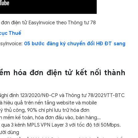
đơn điện tử EasyInvoice theo Thông tư 78
cục Thuế
syInvoice:
05 bước đăng ký chuyển đổi HĐ ĐT sang
ềm hóa đơn điện tử kết nối thành
Nghị định 123/2020/NĐ-CP và Thông tư 78/2021/TT-BTC
à hiệu quả trên nền tảng website và mobile
lý thủ công, 90% chi phí lưu trữ hóa đơn
ần mềm kế toán, hóa đơn đầu vào, bán hàng…
g qua 3 kênh MPLS VPN Layer 3 với tốc độ tới 50Mbps.
gười dùng