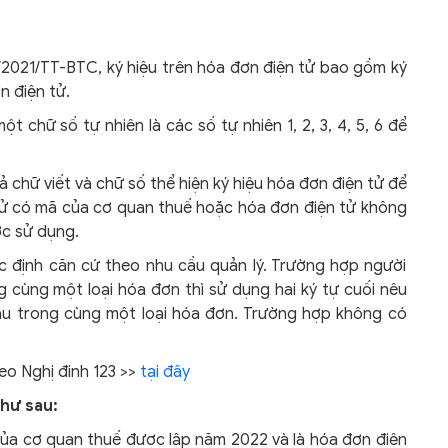
/2021/TT-BTC, ký hiệu trên hóa đơn điện tử bao gồm ký
n điện tử.
t chữ số tự nhiên là các số tự nhiên 1, 2, 3, 4, 5, 6 để
ả chữ viết và chữ số thể hiện ký hiệu hóa đơn điện tử để
 tử có mã của cơ quan thuế hoặc hóa đơn điện tử không
ợc sử dụng.
c định căn cứ theo nhu cầu quản lý. Trường hợp người
 cùng một loại hóa đơn thì sử dụng hai ký tự cuối nêu
au trong cùng một loại hóa đơn. Trường hợp không có
heo Nghị đinh 123 >>
tại đây
như sau:
của cơ quan thuế được lập năm 2022 và là hóa đơn điện