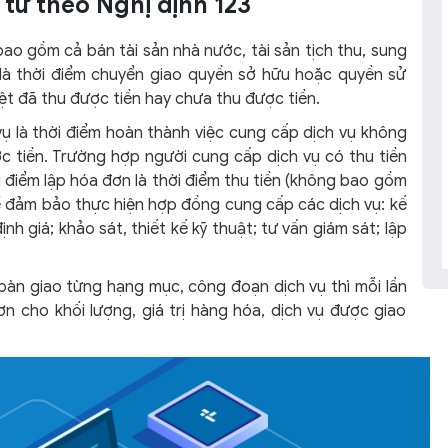
 tử theo Nghị định 123
bao gồm cả bán tài sản nhà nước, tài sản tịch thu, sung
là thời điểm chuyển giao quyền sở hữu hoặc quyền sử
t đã thu được tiền hay chưa thu được tiền.
vụ là thời điểm hoàn thành việc cung cấp dịch vụ không
c tiền. Trường hợp người cung cấp dịch vụ có thu tiền
i điểm lập hóa đơn là thời điểm thu tiền (không bao gồm
 đảm bảo thực hiện hợp đồng cung cấp các dịch vụ: kế
ịnh giá; khảo sát, thiết kế kỹ thuật; tư vấn giám sát; lập
bàn giao từng hạng mục, công đoạn dịch vụ thì mỗi lần
n cho khối lượng, giá trị hàng hóa, dịch vụ được giao