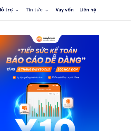
Hỗ trợ
Tin tức
Vay vốn
Liên hệ