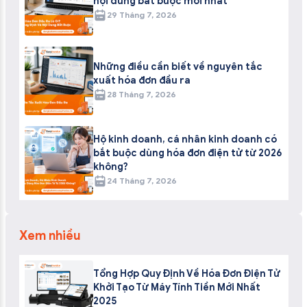
nội dung bắt buộc mới nhất
29 Tháng 7, 2026
Những điều cần biết về nguyên tắc
xuất hóa đơn đầu ra
28 Tháng 7, 2026
Hộ kinh doanh, cá nhân kinh doanh có
bắt buộc dùng hóa đơn điện tử từ 2026
không?
24 Tháng 7, 2026
Xem nhiều
Tổng Hợp Quy Định Về Hóa Đơn Điện Tử
Khởi Tạo Từ Máy Tính Tiền Mới Nhất
2025