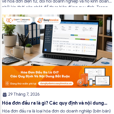
về hóa đơn điện tử, đòi hỏi doanh nghiệp và hộ kinh doanh
phải kịp thời cập nhật để thực hiện đúng quy định. Trong
bài viết này, hóa đơn điện tử EasyInvoice sẽ chia sẻ 13
trường hợp hóa đơn điện tử không cần […]
29 Tháng 7, 2026
Hóa đơn đầu ra là gì? Các quy định và nội dung
bắt buộc mới nhất
Hóa đơn đầu ra là loại hóa đơn do doanh nghiệp (bên bán)