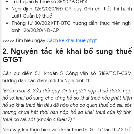
Luật quản lý thuế số 38/2019/QH14
Nghị định 126/2020/NĐ-CP quy định chi tiết thi hành
Luật Quản Lý thuế
Thông tư 80/2021/TT-BTC hướng dẫn thực hiện nghị
định 126/2020/NĐ-CP
>>>>> Tìm hiểu ngay
Cách kê khai thuế gtgt
2. Nguyên tắc kê khai bổ sung thuế
GTGT
Căn cứ điểm 5.1, khoản 5 Công văn số 5189/TCT-CSM
hướng dẫn các điểm mới tại Nghị định thì:
“Điểm mới 3: Sửa đổi quy định người nộp thuế được nộp
hồ sơ khai bổ sung cho từng hồ sơ khai thuế nếu phát hiện
hồ sơ khai thuế lần đầu đã nộp cho cơ quan thuế có sai, sót
nhưng chưa hết thời hạn nộp hồ sơ khai thuế của kỳ tính
thuế có sai, sót (Khoản 4 Điều 7).”
Như vậy, khi thực hiện việc khai thuế GTGT từ lần thứ 2 trở