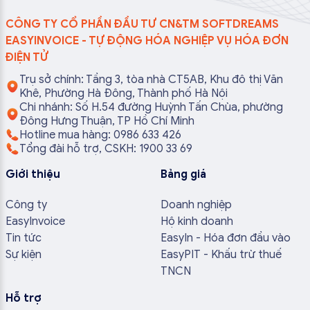
CÔNG TY CỔ PHẦN ĐẦU TƯ CN&TM SOFTDREAMS
EASYINVOICE - TỰ ĐỘNG HÓA NGHIỆP VỤ HÓA ĐƠN
ĐIỆN TỬ
Trụ sở chính: Tầng 3, tòa nhà CT5AB, Khu đô thị Văn
Khê, Phường Hà Đông, Thành phố Hà Nội
Chi nhánh: Số H.54 đường Huỳnh Tấn Chùa, phường
Đông Hưng Thuận, TP Hồ Chí Minh
Hotline mua hàng: 0986 633 426
Tổng đài hỗ trợ, CSKH: 1900 33 69
Giới thiệu
Bảng giá
Công ty
Doanh nghiệp
EasyInvoice
Hộ kinh doanh
Tin tức
EasyIn - Hóa đơn đầu vào
Sự kiện
EasyPIT - Khấu trừ thuế
TNCN
Hỗ trợ