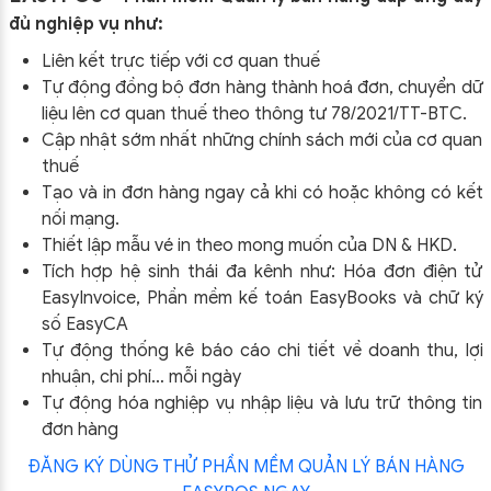
đủ nghiệp vụ như:
Liên kết trực tiếp với cơ quan thuế
Tự động đồng bộ đơn hàng thành hoá đơn, chuyển dữ
liệu lên cơ quan thuế theo thông tư
78/2021/TT-BTC
.
Cập nhật sớm nhất những chính sách mới của cơ quan
thuế
Tạo và in đơn hàng ngay cả khi có hoặc không có kết
nối mạng.
Thiết lập mẫu vé in theo mong muốn của DN & HKD.
Tích hợp hệ sinh thái đa kênh như: Hóa đơn điện tử
EasyInvoice, Phần mềm kế toán EasyBooks và chữ ký
số EasyCA
Tự động thống kê báo cáo chi tiết về doanh thu, lợi
nhuận, chi phí… mỗi ngày
Tự động hóa nghiệp vụ nhập liệu và lưu trữ thông tin
đơn hàng
ĐĂNG KÝ DÙNG THỬ PHẦN MỀM QUẢN LÝ BÁN HÀNG