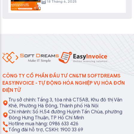
18 Tháng 6, 2025
CÔNG TY CỔ PHẦN ĐẦU TƯ CN&TM SOFTDREAMS
EASYINVOICE - TỰ ĐỘNG HÓA NGHIỆP VỤ HÓA ĐƠN
ĐIỆN TỬ
Trụ sở chính: Tầng 3, tòa nhà CT5AB, Khu đô thị Văn
Khê, Phường Hà Đông, Thành phố Hà Nội
Chi nhánh: Số H.54 đường Huỳnh Tấn Chùa, phường
Đông Hưng Thuận, TP Hồ Chí Minh
Hotline mua hàng: 0986 633 426
Tổng đài hỗ trợ, CSKH: 1900 33 69