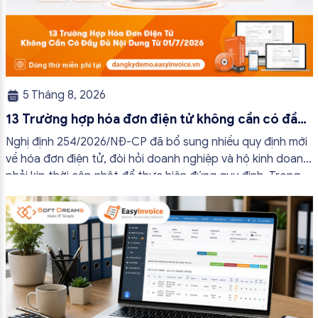
5 Tháng 8, 2026
13 Trường hợp hóa đơn điện tử không cần có đầy
đủ nội dung từ 01/7/2026
Nghị định 254/2026/NĐ-CP đã bổ sung nhiều quy định mới
về hóa đơn điện tử, đòi hỏi doanh nghiệp và hộ kinh doanh
phải kịp thời cập nhật để thực hiện đúng quy định. Trong
bài viết này, hóa đơn điện tử EasyInvoice sẽ chia sẻ 13
trường hợp hóa đơn điện tử không cần […]