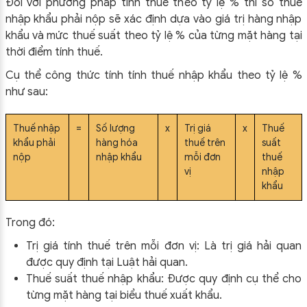
Đối với phương pháp tính thuế theo tỷ lệ % thì số thuế
nhập khẩu phải nộp sẽ xác định dựa vào giá trị hàng nhập
khẩu và mức thuế suất theo tỷ lệ % của từng mặt hàng tại
thời điểm tính thuế.
Cụ thể công thức tính tính thuế nhập khẩu theo tỷ lệ %
như sau:
Thuế nhập
=
Số lượng
x
Trị giá
x
Thuế
khẩu phải
hàng hóa
thuế trên
suất
nộp
nhập khẩu
mỗi đơn
thuế
vị
nhập
khẩu
Trong đó:
Trị giá tính thuế trên mỗi đơn vị: Là trị giá hải quan
được quy định tại Luật hải quan.
Thuế suất thuế nhập khẩu: Được quy định cụ thể cho
từng mặt hàng tại biểu thuế xuất khẩu.