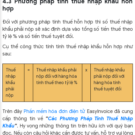
4.3 Phương pháp tính thuế nhập khẩu hỗn
hợp
Đối với phương pháp tính thuế hỗn hợp thì số thuế nhập
khẩu phải nộp sẽ xác định dựa vào tổng số tiền thuế theo
tỷ lệ % và số tiền thuế tuyệt đối.
Cụ thể công thức tính tính thuế nhập khẩu hỗn hợp như
sau:
Thuế
=
Thuế nhập khẩu phải
x
Thuế nhập khẩu
nhập
nộp đối với hàng hóa
phải nộp đối với
khẩu
tính thuế theo tỷ lệ %
hàng hóa tính
phải
thuế tuyệt đối
nộp
Trên đây
Phần mềm hóa đơn điện tử
EasyIn
voice đã cung
cấp thông tin về
“
Các Phương Pháp Tính Thuế Nhập
Khẩu
“
.
Hy vọng những thông tin trên hữu ích với quý bạn
đọc. Nếu còn câu hỏi khác cần được tư vấn, hỗ trợ vui lòng