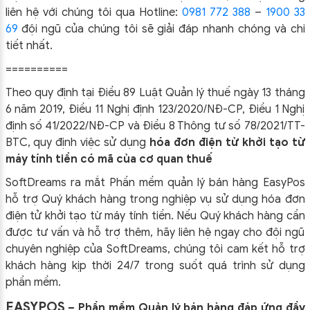
liên hệ với chúng tôi qua Hotline:
0981 772 388
–
1900 33
69
đội ngũ của chúng tôi sẽ giải đáp nhanh chóng và chi
tiết nhất.
==========
Theo quy định tại Điều 89 Luật Quản lý thuế ngày 13 tháng
6 năm 2019, Điều 11 Nghị định 123/2020/NĐ-CP, Điều 1 Nghị
định số 41/2022/NĐ-CP và Điều 8 Thông tư số 78/2021/TT-
BTC, quy định việc sử dụng
hóa đơn điện tử khởi tạo từ
máy tính tiền có mã của cơ quan thuế
SoftDreams ra mắt Phần mềm quản lý bán hàng EasyPos
hỗ trợ Quý khách hàng trong nghiệp vụ sử dụng
hóa đơn
điện tử khởi tạo từ máy tính tiền. Nếu Quý khách hàng cần
được tư vấn và hỗ trợ thêm, hãy liên hệ ngay cho đội ngũ
chuyên nghiệp của
SoftDreams, chúng tôi cam kết hỗ trợ
khách hàng kịp thời 24/7 trong suốt quá trình sử dụng
phần mềm.
EASYPOS
– Phần mềm Quản lý bán hàng đáp ứng đầy