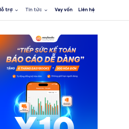
Hỗ trợ
Tin tức
Vay vốn
Liên hệ