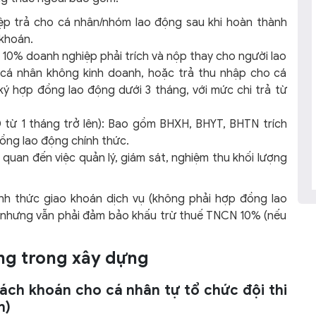
ệp trả cho cá nhân/nhóm lao động sau khi hoàn thành
 khoán.
10% doanh nghiệp phải trích và nộp thay cho người lao
cá nhân không kinh doanh, hoặc trả thu nhập cho cá
ý hợp đồng lao động dưới 3 tháng, với mức chi trả từ
 từ 1 tháng trở lên): Bao gồm BHXH, BHYT, BHTN trích
đồng lao động chính thức.
n quan đến việc quản lý, giám sát, nghiệm thu khối lượng
ình thức giao khoán dịch vụ (không phải hợp đồng lao
 nhưng vẫn phải đảm bảo khấu trừ thuế TNCN 10% (nếu
ông trong xây dựng
cách khoán cho cá nhân tự tổ chức đội thi
h)