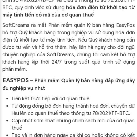
định số 41/2022/NĐ-CP và Điều 8 Thông tư số 78/2021/TT-
BTC, quy định việc sử dụng
hóa đơn điện tử khởi tạo từ
máy tính tiền có mã của cơ quan thuế
SoftDreams ra mắt Phần mềm quản lý bán hàng EasyPos
hỗ trợ Quý khách hàng trong nghiệp vụ sử dụng
hóa đơn
điện tử khởi tạo từ máy tính tiền. Nếu Quý khách hàng cần
được tư vấn và hỗ trợ thêm, hãy liên hệ ngay cho đội ngũ
chuyên nghiệp của
SoftDreams, chúng tôi cam kết hỗ trợ
khách hàng kịp thời 24/7 trong suốt quá trình sử dụng
phần mềm.
EASYPOS
– Phần mềm Quản lý bán hàng đáp ứng đầy
đủ nghiệp vụ như:
Liên kết trực tiếp với cơ quan thuế
Tự động đồng bộ đơn hàng thành hoá đơn, chuyển dữ
liệu lên cơ quan thuế theo thông tư
78/2021/TT-BTC
.
Cập nhật sớm nhất những chính sách mới của cơ quan
thuế
Tạo và in đơn hàng ngay cả khi có hoặc không có kết