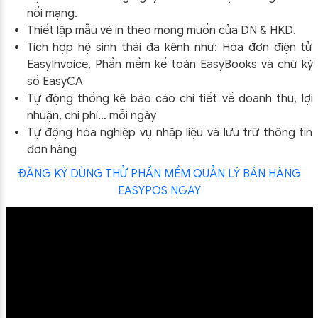
nối mạng.
Thiết lập mẫu vé in theo mong muốn của DN & HKD.
Tích hợp hệ sinh thái đa kênh như: Hóa đơn điện tử
EasyInvoice, Phần mềm kế toán EasyBooks và chữ ký
số EasyCA
Tự động thống kê báo cáo chi tiết về doanh thu, lợi
nhuận, chi phí… mỗi ngày
Tự động hóa nghiệp vụ nhập liệu và lưu trữ thông tin
đơn hàng
ĐĂNG KÝ DÙNG THỬ PHẦN MỀM QUẢN LÝ BÁN HÀNG
EASYPOS NGAY