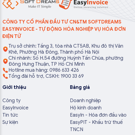
CÔNG TY CỔ PHẦN ĐẦU TƯ CN&TM SOFTDREAMS
EASYINVOICE - TỰ ĐỘNG HÓA NGHIỆP VỤ HÓA ĐƠN
ĐIỆN TỬ
Trụ sở chính: Tầng 3, tòa nhà CT5AB, Khu đô thị Văn
Khê, Phường Hà Đông, Thành phố Hà Nội
Chi nhánh: Số H.54 đường Huỳnh Tấn Chùa, phường
Đông Hưng Thuận, TP Hồ Chí Minh
Hotline mua hàng: 0986 633 426
Tổng đài hỗ trợ, CSKH: 1900 33 69
Giới thiệu
Bảng giá
Công ty
Doanh nghiệp
EasyInvoice
Hộ kinh doanh
Tin tức
EasyIn - Hóa đơn đầu vào
Sự kiện
EasyPIT - Khấu trừ thuế
TNCN