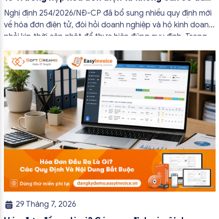
đủ nội dung từ 01/7/2026
Nghị định 254/2026/NĐ-CP đã bổ sung nhiều quy định mới
về hóa đơn điện tử, đòi hỏi doanh nghiệp và hộ kinh doanh
phải kịp thời cập nhật để thực hiện đúng quy định. Trong
bài viết này, hóa đơn điện tử EasyInvoice sẽ chia sẻ 13
trường hợp hóa đơn điện tử không cần […]
29 Tháng 7, 2026