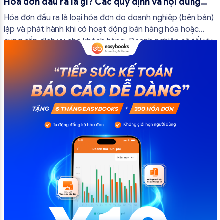
Hóa đơn đầu ra là gì? Các quy định và nội dung
bắt buộc mới nhất
Hóa đơn đầu ra là loại hóa đơn do doanh nghiệp (bên bán)
lập và phát hành khi có hoạt động bán hàng hóa hoặc
cung cấp dịch vụ cho khách hàng. Doanh nghiệp sẽ tối ưu
quy trình vận hành và tránh được những án phạt hành
chính không đáng có nếu nắm rõ […]