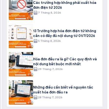
Các trường hợp không phải xuất hóa
đơn điện tử 2026
7 Tháng 8, 2026
13 Trường hợp hóa đơn điện tử không
cần có đầy đủ nội dung từ 01/7/2026
5 Tháng 8, 2026
Hóa đơn đầu ra là gì? Các quy định và
nội dung bắt buộc mới nhất
29 Tháng 7, 2026
Những điều cần biết về nguyên tắc
xuất hóa đơn đầu ra
28 Tháng 7, 2026