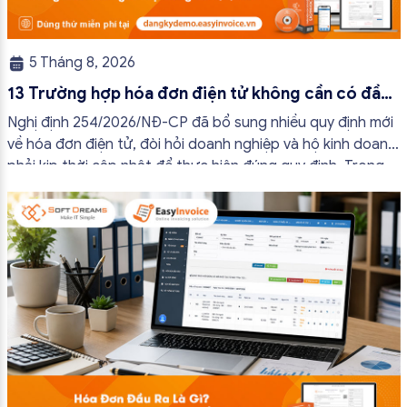
5 Tháng 8, 2026
13 Trường hợp hóa đơn điện tử không cần có đầy
đủ nội dung từ 01/7/2026
Nghị định 254/2026/NĐ-CP đã bổ sung nhiều quy định mới
về hóa đơn điện tử, đòi hỏi doanh nghiệp và hộ kinh doanh
phải kịp thời cập nhật để thực hiện đúng quy định. Trong
bài viết này, hóa đơn điện tử EasyInvoice sẽ chia sẻ 13
trường hợp hóa đơn điện tử không cần […]