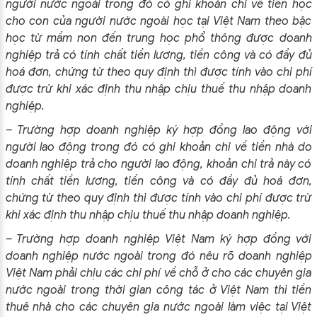
người nước ngoài trong đó có ghi khoản chi về tiền học
cho con của người nước ngoài học tại Việt Nam theo bậc
học từ mầm non đến trung học phổ thông được doanh
nghiệp trả có tính chất tiền lương, tiền công và có đầy đủ
hoá đơn, chứng từ theo quy định thì được tính vào chi phí
được trừ khi xác định thu nhập chịu thuế thu nhập doanh
nghiệp.
– Trường hợp doanh nghiệp ký hợp đồng lao động với
người lao động trong đó có ghi khoản chi về tiền nhà do
doanh nghiệp trả cho người lao động, khoản chi trả này có
tính chất tiền lương, tiền công và có đầy đủ hoá đơn,
chứng từ theo quy định thì được tính vào chi phí được trừ
khi xác định thu nhập chịu thuế thu nhập doanh nghiệp.
– Trường hợp doanh nghiệp Việt Nam ký hợp đồng với
doanh nghiệp nước ngoài trong đó nêu rõ doanh nghiệp
Việt Nam phải chịu các chi phí về chỗ ở cho các chuyên gia
nước ngoài trong thời gian công tác ở Việt Nam thì tiền
thuê nhà cho các chuyên gia nước ngoài làm việc tại Việt