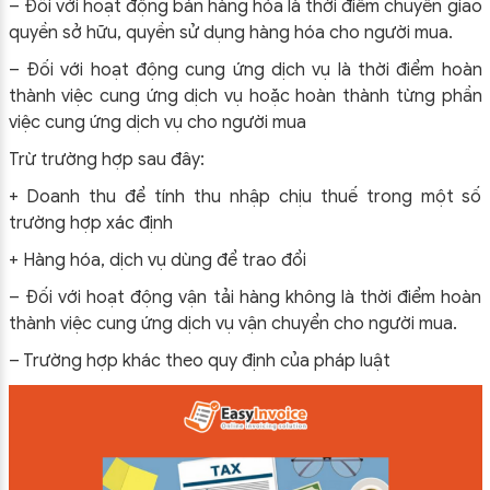
– Đối với hoạt động bán hàng hóa là thời điểm chuyển giao
quyền sở hữu, quyền sử dụng hàng hóa cho người mua.
– Đối với hoạt động cung ứng dịch vụ là thời điểm hoàn
thành việc cung ứng dịch vụ hoặc hoàn thành từng phần
việc cung ứng dịch vụ cho người mua
Trừ trường hợp sau đây:
+ Doanh thu để tính thu nhập chịu thuế trong một số
trường hợp xác định
+ Hàng hóa, dịch vụ dùng để trao đổi
– Đối với hoạt động vận tải hàng không là thời điểm hoàn
thành việc cung ứng dịch vụ vận chuyển cho người mua.
– Trường hợp khác theo quy định của pháp luật