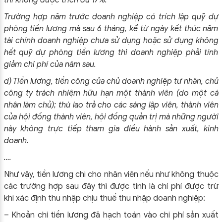
Trường hợp năm trước doanh nghiệp có trích lập quỹ dự
phòng tiền lương mà sau 6 tháng, kể từ ngày kết thúc năm
tài chính doanh nghiệp chưa sử dụng hoặc sử dụng không
hết quỹ dự phòng tiền lương thì doanh nghiệp phải tính
giảm chi phí của năm sau.
d) Tiền lương, tiền công của chủ doanh nghiệp tư nhân, chủ
công ty trách nhiệm hữu hạn một thành viên (do một cá
nhân làm chủ); thù lao trả cho các sáng lập viên, thành viên
của hội đồng thành viên, hội đồng quản trị mà những người
này không trực tiếp tham gia điều hành sản xuất, kinh
doanh.
….
Như vậy, tiền lương chi cho nhân viên nếu như không thuộc
các trường hợp sau đây thì được tính là chí phí được trừ
khi xác định thu nhập chịu thuế thu nhập doanh nghiệp:
– Khoản chi tiền lương đã hạch toán vào chi phí sản xuất