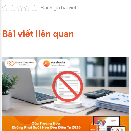
Đánh giá bài viết
Bài viết liên quan