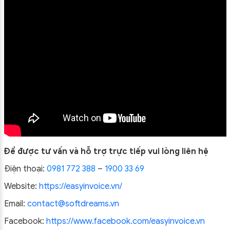
Để được tư vấn và hỗ trợ trực tiếp vui lòng liên hệ
Điện thoại:
0981 772 388
–
1900 33 69
Website:
https://easyinvoice.vn/
Email:
contact@softdreams.vn
Facebook:
https://www.facebook.com/easyinvoice.vn