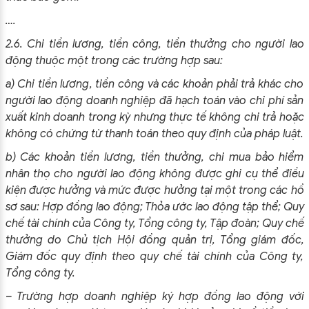
….
2.6. Chi tiền lương, tiền công, tiền thưởng cho người lao
động thuộc một trong các trường hợp sau:
a) Chi tiền lương, tiền công và các khoản phải trả khác cho
người lao động doanh nghiệp đã hạch toán vào chi phí sản
xuất kinh doanh trong kỳ nhưng thực tế không chi trả hoặc
không có chứng từ thanh toán theo quy định của pháp luật.
b) Các khoản tiền lương, tiền thưởng, chi mua bảo hiểm
nhân thọ cho người lao động không được ghi cụ thể điều
kiện được hưởng và mức được hưởng tại một trong các hồ
sơ sau: Hợp đồng lao động; Thỏa ước lao động tập thể; Quy
chế tài chính của Công ty, Tổng công ty, Tập đoàn; Quy chế
thưởng do Chủ tịch Hội đồng quản trị, Tổng giám đốc,
Giám đốc quy định theo quy chế tài chính của Công ty,
Tổng công ty.
– Trường hợp doanh nghiệp ký hợp đồng lao động với